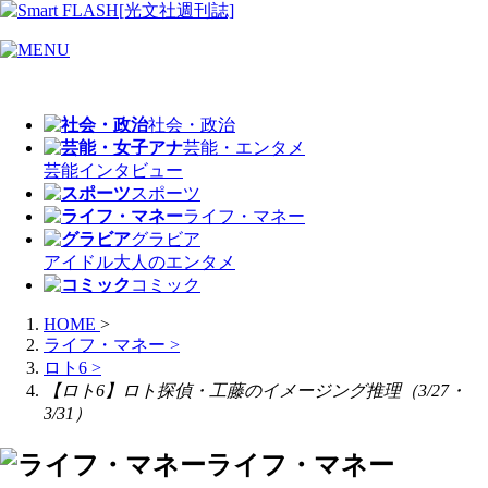
社会・政治
芸能・エンタメ
芸能
インタビュー
スポーツ
ライフ・マネー
グラビア
アイドル
大人のエンタメ
コミック
HOME
>
ライフ・マネー
>
ロト6
>
【ロト6】ロト探偵・工藤のイメージング推理（3/27・
3/31）
ライフ・マネー