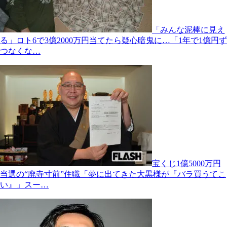
「みんな泥棒に見え
る」ロト6で3億2000万円当てたら疑心暗鬼に…「1年で1億円ず
つなくな…
宝くじ1億5000万円
当選の“廃寺寸前”住職「夢に出てきた大黒様が『バラ買うてこ
い』」スー…