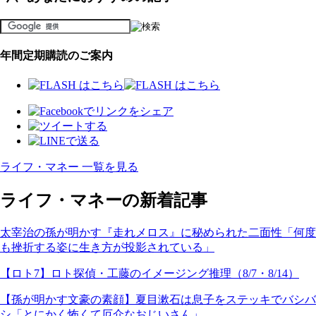
年間定期購読のご案内
ライフ・マネー 一覧を見る
ライフ・マネーの新着記事
太宰治の孫が明かす『走れメロス』に秘められた二面性「何度
も挫折する姿に生き方が投影されている」
【ロト7】ロト探偵・工藤のイメージング推理（8/7・8/14）
【孫が明かす文豪の素顔】夏目漱石は息子をステッキでバシバ
シ「とにかく怖くて厄介なおじいさん」