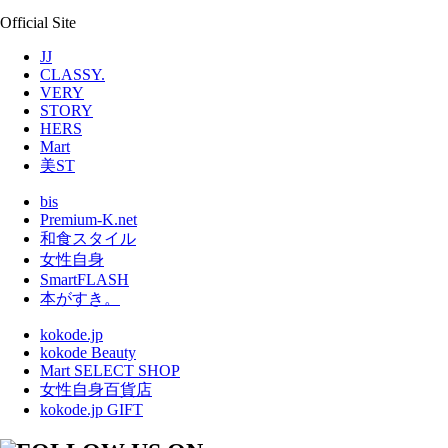
Official Site
JJ
CLASSY.
VERY
STORY
HERS
Mart
美ST
bis
Premium-K.net
和食スタイル
女性自身
SmartFLASH
本がすき。
kokode.jp
kokode Beauty
Mart SELECT SHOP
女性自身百貨店
kokode.jp GIFT