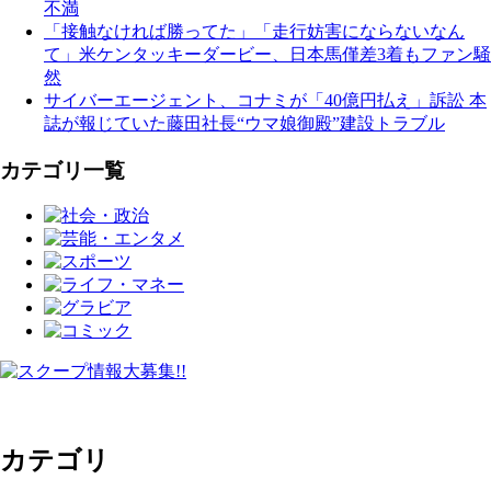
不満
「接触なければ勝ってた」「走行妨害にならないなん
て」米ケンタッキーダービー、日本馬僅差3着もファン騒
然
サイバーエージェント、コナミが「40億円払え」訴訟 本
誌が報じていた藤田社長“ウマ娘御殿”建設トラブル
カテゴリ一覧
カテゴリ