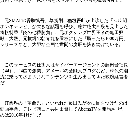
無料で視聴でき、PCからもスマホアプリからも視聴可能だ。
元SMAPの香取慎吾、草彅剛、稲垣吾郎が出演した『72時間
ホンネテレビ』が大きな話題を呼び、藤井聡太四段を見出した
将棋特番『炎の七番勝負』、元ボクシング世界王者の亀田興
毅・大毅、元横綱の朝青龍を看板にした『勝ったら1000万円』
シリーズなど、大胆な企画で世間の度肝を抜き続けている。
このサービスの仕掛人はサイバーエージェントの藤田晋社長
（44）。24歳で創業、アメーバの芸能人ブログなど、時代の潮
流に乗ってさまざまなコンテンツを生み出してきた敏腕経営者
だ。
IT業界の「革命児」といわれた藤田氏が次に目をつけたのは
動画事業。テレビ朝日と共同出資してAbemaTVを開局させた
のは2016年4月だった。