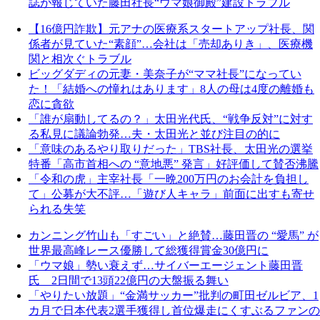
誌が報じていた藤田社長“ウマ娘御殿”建設トラブル
【16億円詐欺】元アナの医療系スタートアップ社長、関
係者が見ていた“素顔”…会社は「売却ありき」、医療機
関と相次ぐトラブル
ビッグダディの元妻・美奈子が“ママ社長”になってい
た！「結婚への憧れはあります」8人の母は4度の離婚も
恋に貪欲
「誰が扇動してるの？」太田光代氏、“戦争反対”に対す
る私見に議論勃発…夫・太田光と並び注目の的に
「意味のあるやり取りだった」TBS社長、太田光の選挙
特番「高市首相への “意地悪” 発言」好評価して賛否沸騰
「令和の虎」主宰社長「一晩200万円のお会計を負担し
て」公募が大不評…「遊び人キャラ」前面に出すも寄せ
られる失笑
カンニング竹山も「すごい」と絶賛…藤田晋の “愛馬” が
世界最高峰レース優勝して総獲得賞金30億円に
「ウマ娘」勢い衰えず…サイバーエージェント藤田晋
氏 2日間で13頭22億円の大盤振る舞い
「やりたい放題」“金満サッカー”批判の町田ゼルビア、1
カ月で日本代表2選手獲得し首位爆走にくすぶるファンの