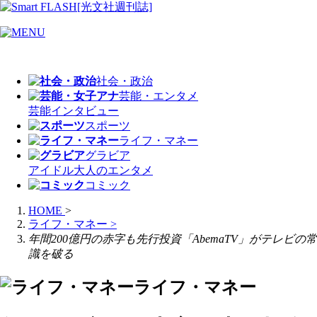
社会・政治
芸能・エンタメ
芸能
インタビュー
スポーツ
ライフ・マネー
グラビア
アイドル
大人のエンタメ
コミック
HOME
>
ライフ・マネー
>
年間200億円の赤字も先行投資「AbemaTV」がテレビの常
識を破る
ライフ・マネー