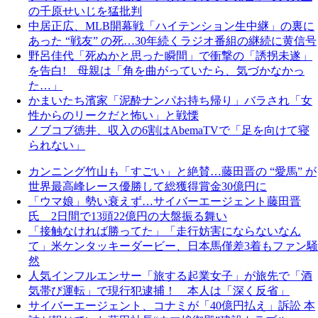
の千原せいじを猛批判
中居正広、MLB開幕戦「ハイテンション生中継」の裏に
あった “戦友” の死…30年続くラジオ番組の継続に黄信号
野呂佳代「死ぬかと思った瞬間」で衝撃の「誘拐未遂」
を告白! 母親は「角を曲がっていたら、気づかなかっ
た…」
かまいたち濱家「泥酔ナンパお持ち帰り」バラされ「女
性からのリークだと怖い」と戦慄
ノブコブ徳井、収入の6割はAbemaTVで「足を向けて寝
られない」
カンニング竹山も「すごい」と絶賛…藤田晋の “愛馬” が
世界最高峰レース優勝して総獲得賞金30億円に
「ウマ娘」勢い衰えず…サイバーエージェント藤田晋
氏 2日間で13頭22億円の大盤振る舞い
「接触なければ勝ってた」「走行妨害にならないなん
て」米ケンタッキーダービー、日本馬僅差3着もファン騒
然
人気インフルエンサー「旅する起業女子」が旅先で「酒
気帯び運転」で現行犯逮捕！ 本人は「深く反省」
サイバーエージェント、コナミが「40億円払え」訴訟 本