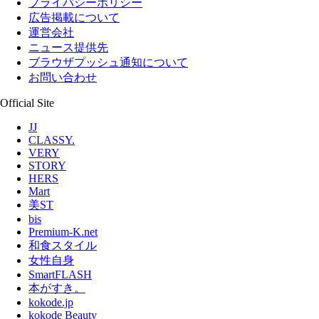
プライバシーポリシー
広告掲載について
運営会社
ニュース提供先
ブラウザプッシュ通知について
お問い合わせ
Official Site
JJ
CLASSY.
VERY
STORY
HERS
Mart
美ST
bis
Premium-K.net
和食スタイル
女性自身
SmartFLASH
本がすき。
kokode.jp
kokode Beauty