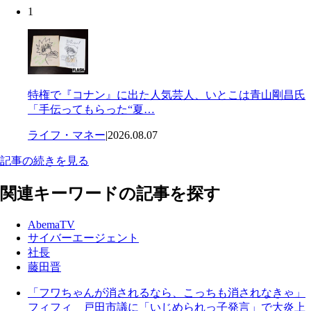
1
特権で『コナン』に出た人気芸人、いとこは青山剛昌氏
「手伝ってもらった“夏…
ライフ・マネー
|
2026.08.07
記事の続きを見る
関連キーワードの記事を探す
AbemaTV
サイバーエージェント
社長
藤田晋
「フワちゃんが消されるなら、こっちも消されなきゃ」
フィフィ 戸田市議に「いじめられっ子発言」で大炎上