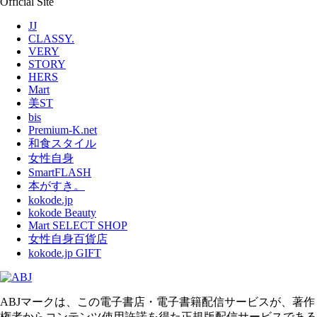
Official Site
JJ
CLASSY.
VERY
STORY
HERS
Mart
美ST
bis
Premium-K.net
和食スタイル
女性自身
SmartFLASH
本がすき。
kokode.jp
kokode Beauty
Mart SELECT SHOP
女性自身百貨店
kokode.jp GIFT
ABJマークは、この電子書店・電子書籍配信サービスが、著作
権者からコンテンツ使用許諾を得た正規版配信サービスである