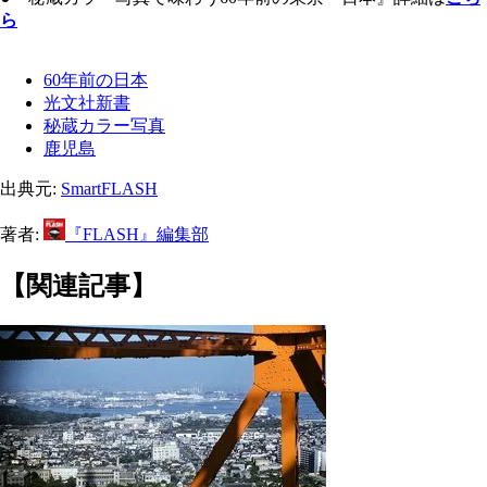
ら
60年前の日本
光文社新書
秘蔵カラー写真
鹿児島
出典元:
SmartFLASH
著者:
『FLASH』編集部
【関連記事】