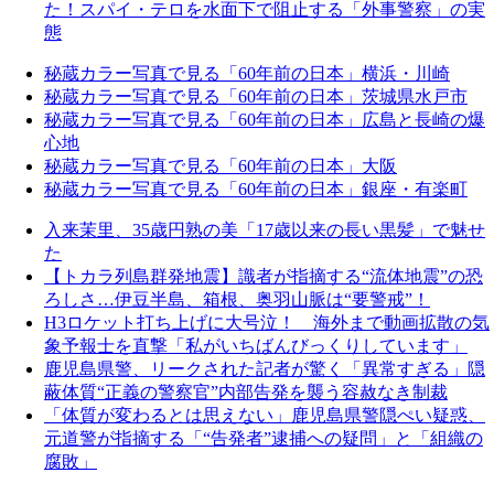
た！スパイ・テロを水面下で阻止する「外事警察」の実
態
秘蔵カラー写真で見る「60年前の日本」横浜・川崎
秘蔵カラー写真で見る「60年前の日本」茨城県水戸市
秘蔵カラー写真で見る「60年前の日本」広島と長崎の爆
心地
秘蔵カラー写真で見る「60年前の日本」大阪
秘蔵カラー写真で見る「60年前の日本」銀座・有楽町
入来茉里、35歳円熟の美「17歳以来の長い黒髪」で魅せ
た
【トカラ列島群発地震】識者が指摘する“流体地震”の恐
ろしさ…伊豆半島、箱根、奥羽山脈は“要警戒”！
H3ロケット打ち上げに大号泣！ 海外まで動画拡散の気
象予報士を直撃「私がいちばんびっくりしています」
鹿児島県警、リークされた記者が驚く「異常すぎる」隠
蔽体質“正義の警察官”内部告発を襲う容赦なき制裁
「体質が変わるとは思えない」鹿児島県警隠ぺい疑惑、
元道警が指摘する「“告発者”逮捕への疑問」と「組織の
腐敗」