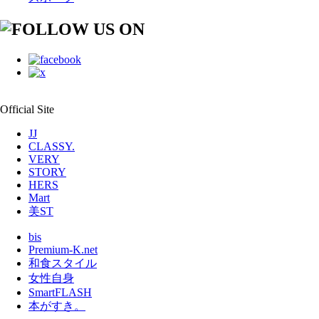
Official Site
JJ
CLASSY.
VERY
STORY
HERS
Mart
美ST
bis
Premium-K.net
和食スタイル
女性自身
SmartFLASH
本がすき。