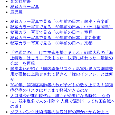
光文社新書
秘蔵カラー写真
鹿児島
秘蔵カラー写真で見る「60年前の日本」銀座・有楽町
秘蔵カラー写真で見る「60年前の日本」中洲（福岡県）
秘蔵カラー写真で見る「60年前の日本」室戸
秘蔵カラー写真で見る「60年前の日本」北九州市
秘蔵カラー写真で見る「60年前の日本」京都
「沖縄にのし上げて主砲を撃ちまくれ」戦艦大和の「海
上特攻」はこうして決まった…決裂に終わった「最後の
会談」を再現
脱炭素化が招く「国内紛争リスク」温室効果ガス削減費
用が価格に上乗せされて起きる「緑のインフレ」とは何
か
2040年、認知症高齢者の数が子どもの数を上回る！認知
症発症のリスクはどこまで軽減できるのか
人口減少が進む時代は「誰もが必要になる時代」 なの
に、競争過多で人を排除？ 人種で選別？ ってお国自滅へ
の道！
ソフトバンク技術情報の漏洩は街の声かけから始まっ