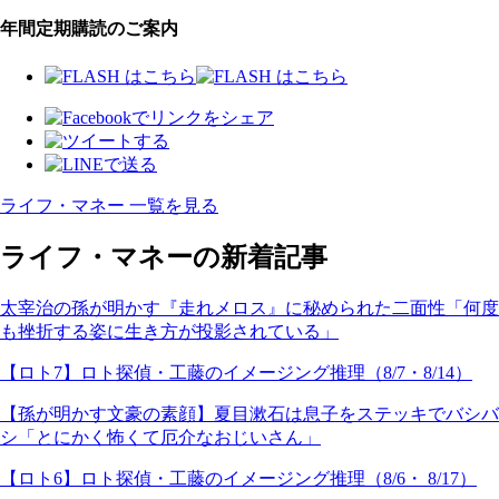
年間定期購読のご案内
ライフ・マネー 一覧を見る
ライフ・マネーの新着記事
太宰治の孫が明かす『走れメロス』に秘められた二面性「何度
も挫折する姿に生き方が投影されている」
【ロト7】ロト探偵・工藤のイメージング推理（8/7・8/14）
【孫が明かす文豪の素顔】夏目漱石は息子をステッキでバシバ
シ「とにかく怖くて厄介なおじいさん」
【ロト6】ロト探偵・工藤のイメージング推理（8/6・ 8/17）