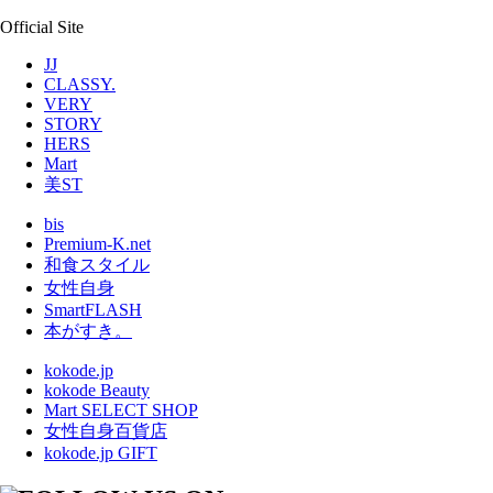
Official Site
JJ
CLASSY.
VERY
STORY
HERS
Mart
美ST
bis
Premium-K.net
和食スタイル
女性自身
SmartFLASH
本がすき。
kokode.jp
kokode Beauty
Mart SELECT SHOP
女性自身百貨店
kokode.jp GIFT