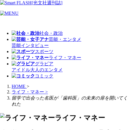
社会・政治
芸能・エンタメ
芸能
インタビュー
スポーツ
ライフ・マネー
グラビア
アイドル
大人のエンタメ
コミック
HOME
>
ライフ・マネー
>
留学で出会った名医が「歯科医」の未来の扉を開いてく
れた
ライフ・マネー