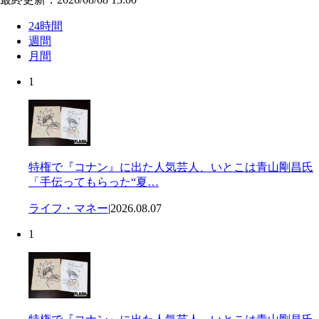
24時間
週間
月間
1
特権で『コナン』に出た人気芸人、いとこは青山剛昌氏
「手伝ってもらった“夏…
ライフ・マネー
|
2026.08.07
1