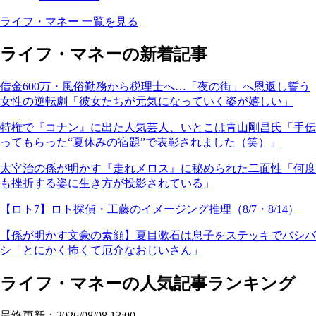
ライフ・マネー 一覧を見る
ライフ・マネーの新着記事
借金600万・風俗勤務から税理士へ…「夜の街」へ恩返し誓う
女性の逆転劇「彼女たちが元気になっていく姿が嬉しい」
特権で『コナン』に出た人気芸人、いとこは青山剛昌氏「手伝
ってもらった“夏休みの宿題”で表彰されました（笑）」
太宰治の孫が明かす『走れメロス』に秘められた二面性「何度
も挫折する姿に生き方が投影されている」
【ロト7】ロト探偵・工藤のイメージング推理（8/7・8/14）
【孫が明かす文豪の素顔】夏目漱石は息子をステッキでバシバ
シ「とにかく怖くて厄介なおじいさん」
ライフ・マネーの人気記事ランキング
最終更新：2026/08/08 13:00