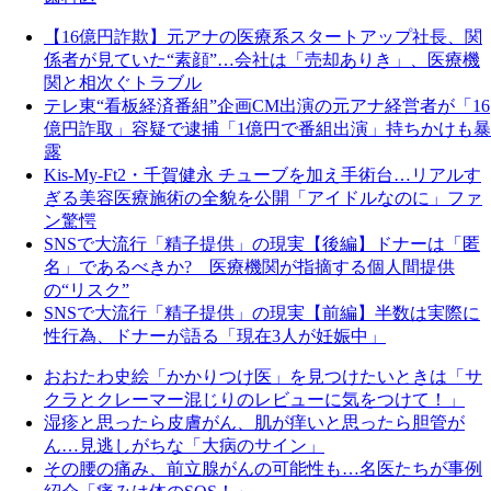
【16億円詐欺】元アナの医療系スタートアップ社長、関
係者が見ていた“素顔”…会社は「売却ありき」、医療機
関と相次ぐトラブル
テレ東“看板経済番組”企画CM出演の元アナ経営者が「16
億円詐取」容疑で逮捕「1億円で番組出演」持ちかけも暴
露
Kis-My-Ft2・千賀健永 チューブを加え手術台…リアルす
ぎる美容医療施術の全貌を公開「アイドルなのに」ファ
ン驚愕
SNSで大流行「精子提供」の現実【後編】ドナーは「匿
名」であるべきか? 医療機関が指摘する個人間提供
の“リスク”
SNSで大流行「精子提供」の現実【前編】半数は実際に
性行為、ドナーが語る「現在3人が妊娠中」
おおたわ史絵「かかりつけ医」を見つけたいときは「サ
クラとクレーマー混じりのレビューに気をつけて！」
湿疹と思ったら皮膚がん、肌が痒いと思ったら胆管が
ん…見逃しがちな「大病のサイン」
その腰の痛み、前立腺がんの可能性も…名医たちが事例