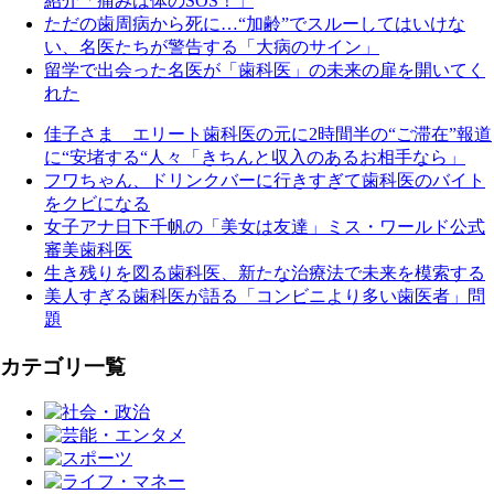
紹介「痛みは体のSOS！」
ただの歯周病から死に…“加齢”でスルーしてはいけな
い、名医たちが警告する「大病のサイン」
留学で出会った名医が「歯科医」の未来の扉を開いてく
れた
佳子さま エリート歯科医の元に2時間半の“ご滞在”報道
に“安堵する“人々「きちんと収入のあるお相手なら」
フワちゃん、ドリンクバーに行きすぎて歯科医のバイト
をクビになる
女子アナ日下千帆の「美女は友達」ミス・ワールド公式
審美歯科医
生き残りを図る歯科医、新たな治療法で未来を模索する
美人すぎる歯科医が語る「コンビニより多い歯医者」問
題
カテゴリ一覧