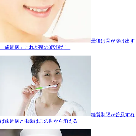
最後は骨が溶け出す
「歯周病」これが魔の3段階だ！
糖質制限が普及すれ
ば歯周病と虫歯はこの世から消える