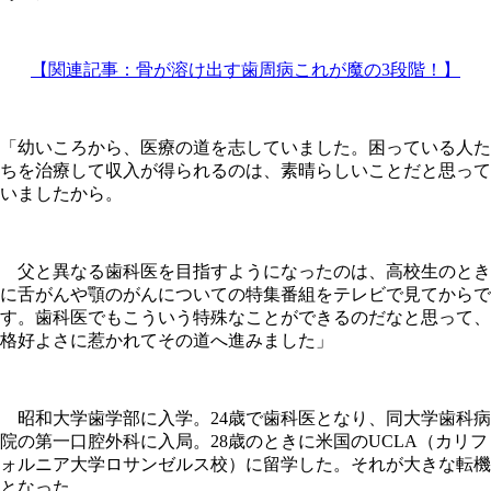
【関連記事：骨が溶け出す歯周病これが魔の3段階！】
「幼いころから、医療の道を志していました。困っている人た
ちを治療して収入が得られるのは、素晴らしいことだと思って
いましたから。
父と異なる歯科医を目指すようになったのは、高校生のとき
に舌がんや顎のがんについての特集番組をテレビで見てからで
す。歯科医でもこういう特殊なことができるのだなと思って、
格好よさに惹かれてその道へ進みました」
昭和大学歯学部に入学。24歳で歯科医となり、同大学歯科病
院の第一口腔外科に入局。28歳のときに米国のUCLA（カリフ
ォルニア大学ロサンゼルス校）に留学した。それが大きな転機
となった。