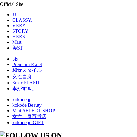
Official Site
JJ
CLASSY.
VERY
STORY
HERS
Mart
美ST
bis
Premium-K.net
和食スタイル
女性自身
SmartFLASH
本がすき。
kokode.jp
kokode Beauty
Mart SELECT SHOP
女性自身百貨店
kokode.jp GIFT