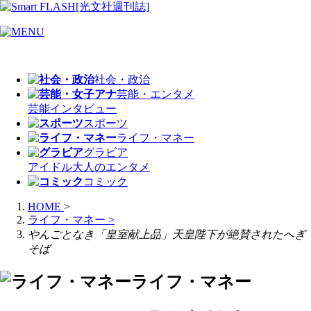
社会・政治
芸能・エンタメ
芸能
インタビュー
スポーツ
ライフ・マネー
グラビア
アイドル
大人のエンタメ
コミック
HOME
>
ライフ・マネー
>
やんごとなき「皇室献上品」天皇陛下が絶賛されたへぎ
そば
ライフ・マネー