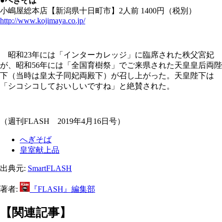
●へぎそば
小嶋屋総本店【新潟県十日町市】2人前 1400円（税別）
http://www.kojimaya.co.jp/
昭和23年には「インターカレッジ」に臨席された秩父宮妃
が、昭和56年には「全国育樹祭」でご来県された天皇皇后両陛
下（当時は皇太子同妃両殿下）が召し上がった。天皇陛下は
「シコシコしておいしいですね」と絶賛された。
（週刊FLASH 2019年4月16日号）
へぎそば
皇室献上品
出典元:
SmartFLASH
著者:
『FLASH』編集部
【関連記事】