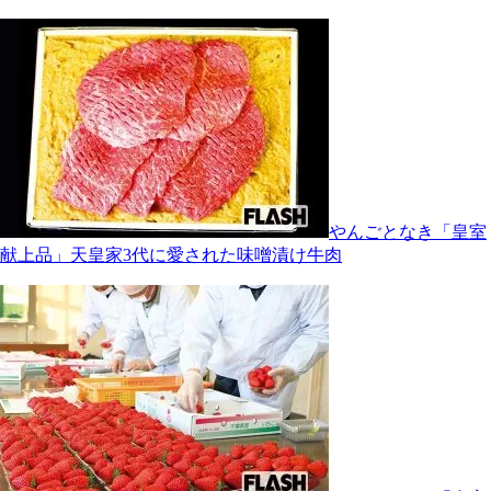
やんごとなき「皇室
献上品」天皇家3代に愛された味噌漬け牛肉