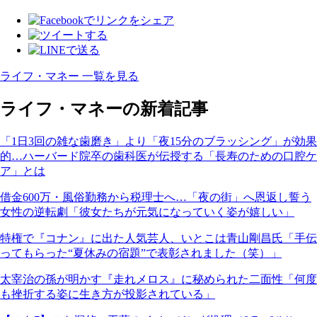
ライフ・マネー 一覧を見る
ライフ・マネーの新着記事
「1日3回の雑な歯磨き」より「夜15分のブラッシング」が効果
的…ハーバード院卒の歯科医が伝授する「長寿のための口腔ケ
ア」とは
借金600万・風俗勤務から税理士へ…「夜の街」へ恩返し誓う
女性の逆転劇「彼女たちが元気になっていく姿が嬉しい」
特権で『コナン』に出た人気芸人、いとこは青山剛昌氏「手伝
ってもらった“夏休みの宿題”で表彰されました（笑）」
太宰治の孫が明かす『走れメロス』に秘められた二面性「何度
も挫折する姿に生き方が投影されている」