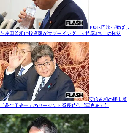
100兆円吹っ飛ばし
た岸田首相に投資家が大ブーイング「支持率3％」の惨状
安倍首相の腰巾着
「萩生田光一」のリーゼント番長時代【写真あり】