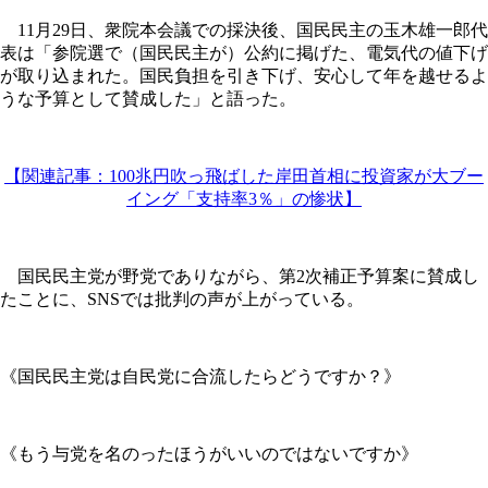
11月29日、衆院本会議での採決後、国民民主の玉木雄一郎代
表は「参院選で（国民民主が）公約に掲げた、電気代の値下げ
が取り込まれた。国民負担を引き下げ、安心して年を越せるよ
うな予算として賛成した」と語った。
【関連記事：100兆円吹っ飛ばした岸田首相に投資家が大ブー
イング「支持率3％」の惨状】
国民民主党が野党でありながら、第2次補正予算案に賛成し
たことに、SNSでは批判の声が上がっている。
《国民民主党は自民党に合流したらどうですか？》
《もう与党を名のったほうがいいのではないですか》