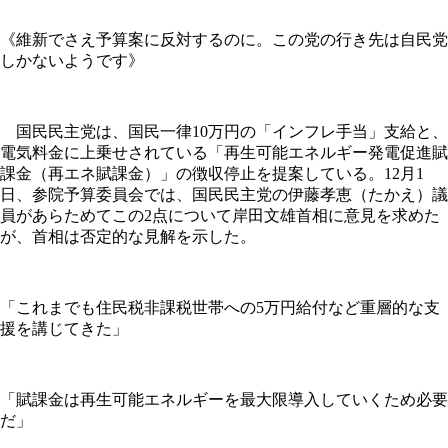
《維新でさえ予算案に反対するのに。この党の行き先は自民党
しかないようです》
国民民主党は、国民一律10万円の「インフレ手当」支給と、
電気料金に上乗せされている「再生可能エネルギー発電促進賦
課金（再エネ賦課金）」の徴収停止を提案している。12月1
日、参院予算委員会では、国民民主党の伊藤孝恵（たかえ）議
員があらためてこの2点について岸田文雄首相に意見を求めた
が、首相は否定的な見解を示した。
「これまでも住民税非課税世帯への5万円給付など重層的な支
援を講じてきた」
「賦課金は再生可能エネルギーを最大限導入していくため必要
だ」