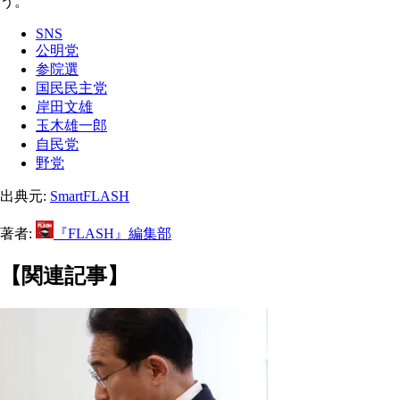
う。
SNS
公明党
参院選
国民民主党
岸田文雄
玉木雄一郎
自民党
野党
出典元:
SmartFLASH
著者:
『FLASH』編集部
【関連記事】