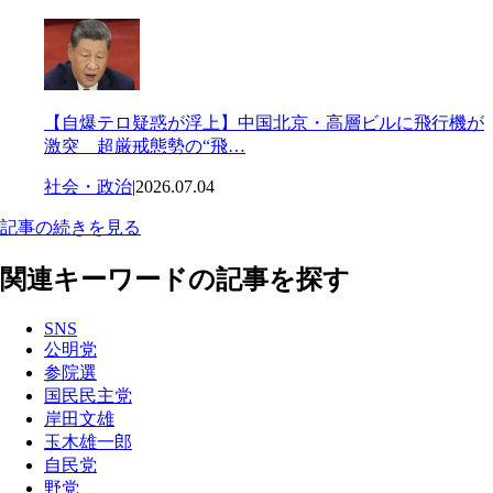
【自爆テロ疑惑が浮上】中国北京・高層ビルに飛行機が
激突 超厳戒態勢の“飛…
社会・政治
|
2026.07.04
記事の続きを見る
関連キーワードの記事を探す
SNS
公明党
参院選
国民民主党
岸田文雄
玉木雄一郎
自民党
野党