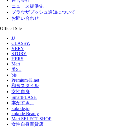
運営会社
ニュース提供先
ブラウザプッシュ通知について
お問い合わせ
Official Site
JJ
CLASSY.
VERY
STORY
HERS
Mart
美ST
bis
Premium-K.net
和食スタイル
女性自身
SmartFLASH
本がすき。
kokode.jp
kokode Beauty
Mart SELECT SHOP
女性自身百貨店