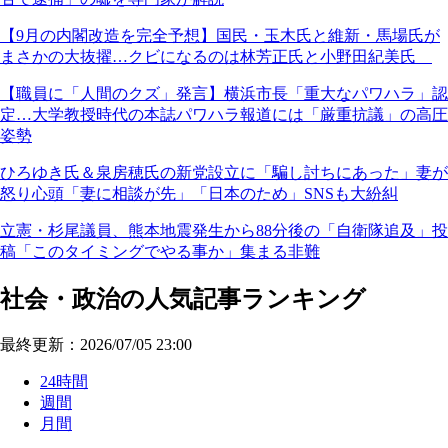
【9月の内閣改造を完全予想】国民・玉木氏と維新・馬場氏が
まさかの大抜擢…クビになるのは林芳正氏と小野田紀美氏
【職員に「人間のクズ」発言】横浜市長「重大なパワハラ」認
定…大学教授時代の本誌パワハラ報道には「厳重抗議」の高圧
姿勢
ひろゆき氏＆泉房穂氏の新党設立に「騙し討ちにあった」妻が
怒り心頭「妻に相談が先」「日本のため」SNSも大紛糾
立憲・杉尾議員、熊本地震発生から88分後の「自衛隊追及」投
稿「このタイミングでやる事か」集まる非難
社会・政治の人気記事ランキング
最終更新：2026/07/05 23:00
24時間
週間
月間