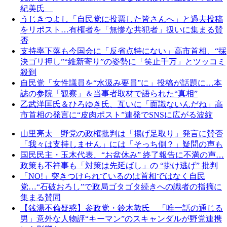
紀美氏
うじきつよし「自民党に投票した皆さんへ」と過去投稿
をリポスト…有権者を「無惨な共犯者」扱いに集まる賛
否
支持率下落も今国会に「反省点特にない」高市首相、“採
決ゴリ押し”“維新寄り”の姿勢に「笑止千万」とツッコミ
殺到
自民党「女性議員を“水汲み要員”に」投稿が話題に…本
誌の参院「観察」＆当事者取材で語られた“真相”
乙武洋匡氏＆ひろゆき氏、互いに「面識ないんだね」高
市首相の発言に“皮肉ポスト”連発でSNSに広がる波紋
山里亮太 野党の政権批判は「揚げ足取り」発言に賛否
「我々は支持しません」には「そっち側？」疑問の声も
国民民主・玉木代表、“お盆休み” 終了報告に不満の声…
政策も不祥事も「対策は先延ばし」の “掛け逃げ” 批判
「NO!」突きつけられているのは首相ではなく自民
党…“石破おろし”で政局ゴタゴタ続きへの識者の指摘に
集まる賛同
【銭湯不倫疑惑】参政党・鈴木敦氏 「唯一話の通じる
男」意外な人物評“キーマン”のスキャンダルが野党連携