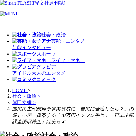
社会・政治
芸能・エンタメ
芸能
インタビュー
スポーツ
ライフ・マネー
グラビア
アイドル
大人のエンタメ
コミック
HOME
>
社会・政治
>
岸田文雄
>
国民民主が政府予算案賛成に「自民に合流したら？」の
厳しい声 提案する「10万円インフレ手当」「再エネ賦
課金徴収停止」は実らず
社会・政治