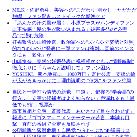
M!LK・佐野勇斗、美容への“こだわり”明かし「ただただ
脱帽」ファン驚き…ストイックな朝晩ケア
「あんたの汗の風が届く」小原ブラスがハンディファン
に不快感「髪の毛が吸い込まれる」被害多発の“必需
品”に潜む危険
妊娠報告の山崎怜奈、政治家への“ズバズバ”姿勢と対照
的な“ぼんやり”発表に一部ファンは複雑…直前のインス
タにも「変化」が
山崎怜奈、突然の妊娠発表に祝福相次ぐも…“情報統制”
徹底ぶりに『ちゃんと説明して』ファン困惑
YOSHIKI、熊本地震に「1000万円」寄付公表「支援の輪
が広がるきっかけに」理由説明の “侠気” をファン絶賛
自民と一騎打ち情勢の新党「中道」、鍵握る“学会票”の
行方…「立憲の候補者はよく知らない」声漏れるも「最
低でも5割」投票か
高市首相と公明・斉藤代表「あいさつで目を合わせず」
報道に『ゴゴスマ』コメンテーターが苦言…本誌も目
撃、直前の番組で否定も反映されず
公明離脱で落選危機！自民党 “がけっぷち”49議員リス
ト…大臣経験者、自民党現執行部ら“大物たち”の名前も