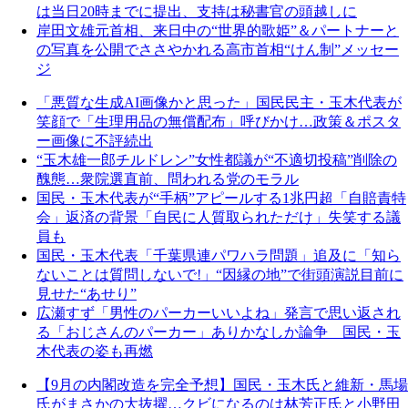
は当日20時までに提出、支持は秘書官の頭越しに
岸田文雄元首相、来日中の“世界的歌姫”＆パートナーと
の写真を公開でささやかれる高市首相“けん制”メッセー
ジ
「悪質な生成AI画像かと思った」国民民主・玉木代表が
笑顔で「生理用品の無償配布」呼びかけ…政策＆ポスタ
ー画像に不評続出
“玉木雄一郎チルドレン”女性都議が“不適切投稿”削除の
醜態…衆院選直前、問われる党のモラル
国民・玉木代表が“手柄”アピールする1兆円超「自賠責特
会」返済の背景「自民に人質取られただけ」失笑する議
員も
国民・玉木代表「千葉県連パワハラ問題」追及に「知ら
ないことは質問しないで!」“因縁の地”で街頭演説目前に
見せた“あせり”
広瀬すず「男性のパーカーいいよね」発言で思い返され
る「おじさんのパーカー」ありかなしか論争 国民・玉
木代表の姿も再燃
【9月の内閣改造を完全予想】国民・玉木氏と維新・馬場
氏がまさかの大抜擢…クビになるのは林芳正氏と小野田