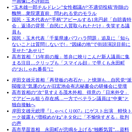
ー画像に不評続出
“玉木雄一郎チルドレン”女性都議が“不適切投稿”削除の
醜態…衆院選直前、問われる党のモラル
国民・玉木代表が“手柄”アピールする1兆円超「自賠責特
会」返済の背景「自民に人質取られただけ」失笑する議
員も
国民・玉木代表「千葉県連パワハラ問題」追及に「知ら
ないことは質問しないで!」“因縁の地”で街頭演説目前に
見せた“あせり”
高市首相「15年前の服」答弁に映りこんだ新人議員に集
まる注目…クリップも「スマイル顔」で早くも永田町
の“おしゃれ番長”に
岸田文雄元首相「再登板の布石か」と憶測も…自民党“派
閥復活”気運のなか旧宏池会有志秘書会の研修会に登壇
高市首相の“次”見すえる茂木外相、得意の「日米外交」
でアピール狙う存在感…一方でベテラン議員は“中東”と
独自接触へ
岸田文雄元総理『しゃべくり007』にゲスト出演 軽快ト
ーク披露も“増税めがね”ネタ化に「不愉快すぎる」批判
の声
高市早苗首相 永田町が悲鳴を上げる“独断気質”…資料