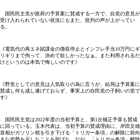
国民民主党が政府の予算案に賛成する一方で、自党の意見が
受け入れられていない状況にもまた、批判の声が上がってい
る。
《電気代の再エネ賦課金の徴収停止とインフレ手当10万円にギ
リギリまで拘って、決めて欲しかったなぁ。また利用されるだ
けというのは本気で悔しいのです》
《野党としての意見は人気取りの為に言うが、結局は予算案に
賛成し何も成し遂げておらず、事実上の自民党の子飼いの党で
す》
国民民主党は2022年度の当初予算と、第1次補正予算も賛成
に回っている。玉木代表は、当初予算の賛成理由に、岸田文雄
首相がガソリン税を引き下げる「トリガー条項」の解除に前向
きな姿勢を示したことを挙げた。だが、「トリガー条項」解除