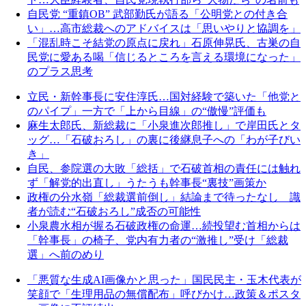
自民党 “重鎮OB” 武部勤氏が語る「公明党との付き合
い」…高市総裁へのアドバイスは「思いやりと協調を」
「混乱時こそ結党の原点に戻れ」石原伸晃氏、古巣の自
民党に愛ある喝「信じるところを言える環境になった」
のプラス思考
立民・新幹事長に安住淳氏…国対経験で築いた「他党と
のパイプ」一方で「上から目線」の“傲慢”評価も
麻生太郎氏、新総裁に「小泉進次郎推し」で岸田氏とタ
ッグ…「石破おろし」の裏に後継息子への「わが子びい
き」
自民、参院選の大敗「総括」で石破首相の責任には触れ
ず「解党的出直し」うたうも幹事長“裏技”画策か
政権の分水嶺「総裁選前倒し」結論まで待ったなし 識
者が読む“石破おろし”成否の可能性
小泉農水相が握る石破政権の命運…続投望む首相からは
「幹事長」の椅子、党内有力者の“激推し”受け「総裁
選」へ前のめり
「悪質な生成AI画像かと思った」国民民主・玉木代表が
笑顔で「生理用品の無償配布」呼びかけ…政策＆ポスタ