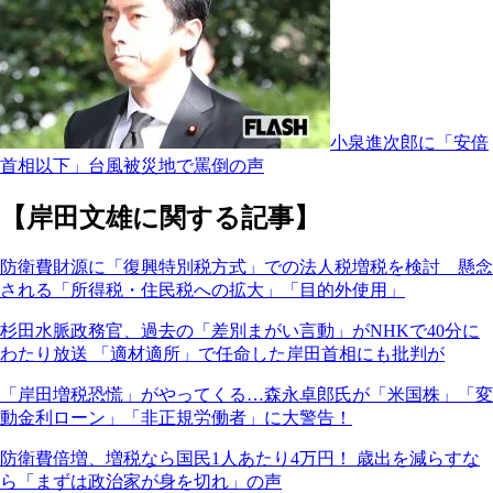
小泉進次郎に「安倍
首相以下」台風被災地で罵倒の声
【岸田文雄に関する記事】
防衛費財源に「復興特別税方式」での法人税増税を検討 懸念
される「所得税・住民税への拡大」「目的外使用」
杉田水脈政務官、過去の「差別まがい言動」がNHKで40分に
わたり放送 「適材適所」で任命した岸田首相にも批判が
「岸田増税恐慌」がやってくる…森永卓郎氏が「米国株」「変
動金利ローン」「非正規労働者」に大警告！
防衛費倍増、増税なら国民1人あたり4万円！ 歳出を減らすな
ら「まずは政治家が身を切れ」の声