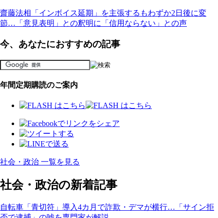
齋藤法相「インボイス延期」を主張するもわずか2日後に変
節…「意見表明」との釈明に「信用ならない」との声
今、あなたにおすすめの記事
年間定期購読のご案内
社会・政治 一覧を見る
社会・政治の新着記事
自転車「青切符」導入4カ月で詐欺・デマが横行…「サイン拒
否で逮捕」の嘘を専門家が解説