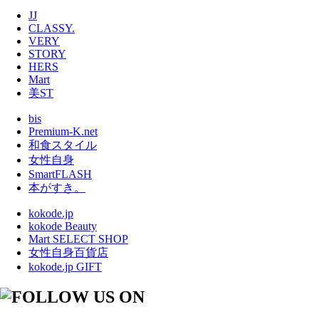
JJ
CLASSY.
VERY
STORY
HERS
Mart
美ST
bis
Premium-K.net
和食スタイル
女性自身
SmartFLASH
本がすき。
kokode.jp
kokode Beauty
Mart SELECT SHOP
女性自身百貨店
kokode.jp GIFT