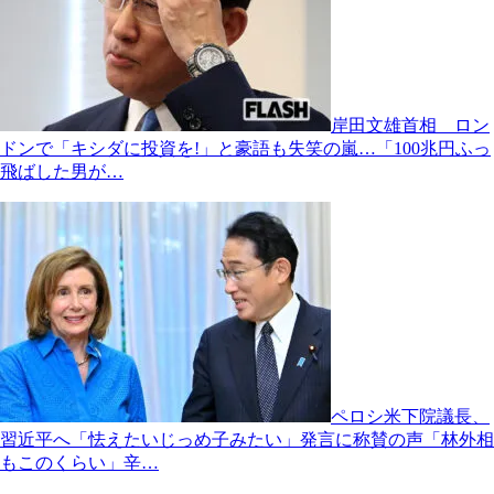
岸田文雄首相 ロン
ドンで「キシダに投資を!」と豪語も失笑の嵐…「100兆円ふっ
飛ばした男が…
ペロシ米下院議長、
習近平へ「怯えたいじっめ子みたい」発言に称賛の声「林外相
もこのくらい」辛…