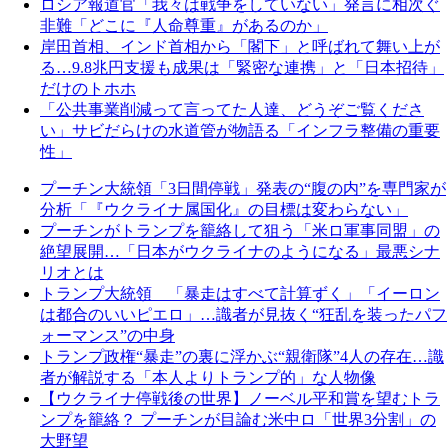
ロシア報道官「我々は戦争をしていない」発言に相次ぐ
非難「どこに『人命尊重』があるのか」
岸田首相、インド首相から「閣下」と呼ばれて舞い上が
る…9.8兆円支援も成果は「緊密な連携」と「日本招待」
だけのトホホ
「公共事業削減って言ってた人達、どうぞご覧くださ
い」サビだらけの水道管が物語る「インフラ整備の重要
性」
プーチン大統領「3日間停戦」発表の“腹の内”を専門家が
分析「『ウクライナ属国化』の目標は変わらない」
プーチンがトランプを籠絡して狙う「米ロ軍事同盟」の
絶望展開…「日本がウクライナのようになる」最悪シナ
リオとは
トランプ大統領 「暴走はすべて計算ずく」「イーロン
は都合のいいピエロ」…識者が見抜く“狂乱を装ったパフ
ォーマンス”の中身
トランプ政権“暴走”の裏に浮かぶ“親衛隊”4人の存在…識
者が解説する「本人よりトランプ的」な人物像
【ウクライナ停戦後の世界】ノーベル平和賞を望むトラ
ンプを籠絡？ プーチンが目論む米中ロ「世界3分割」の
大野望