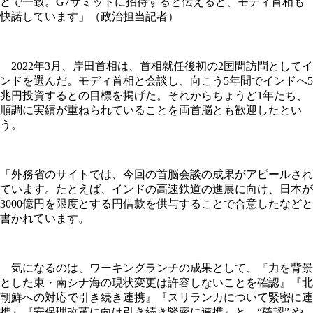
とで一致。G7サミットに招待すると伝えると、モディ首相も
快諾しています」（政治担当記者）
2022年3月、岸田首相は、首相就任後初の2国間訪問としてイ
ンドを選んだ。モディ首相と会談し、向こう5年間でインドへ5
兆円投資するとの目標を掲げた。それからちょうど1年たち、
順調に実績が重ねられていることを両首脳とも歓迎したとい
う。
「外務省のサイトでは、今回の首脳会談の成果がアピールされ
ています。たとえば、インドの高速鉄道の進展に向け、日本が
3000億円を限度とする円借款を供与することで合意したなどと
書かれています。
気になるのは、ワーキングランチの成果として、『力を背景
とした東・南シナ海の現状変更は許容しないことを確認』『北
朝鮮への対応で引き続き連携』『スリランカについて緊密に連
携』『安保理改革に向け引き続き緊密に連携』と、“確認” や