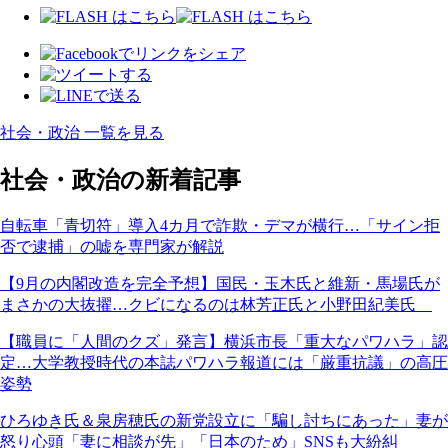
社会・政治 一覧を見る
社会・政治の新着記事
自転車「青切符」導入4カ月で詐欺・デマが横行…「サイン拒
否で逮捕」の嘘を専門家が解説
【9月の内閣改造を完全予想】国民・玉木氏と維新・馬場氏が
まさかの大抜擢…クビになるのは林芳正氏と小野田紀美氏
【職員に「人間のクズ」発言】横浜市長「重大なパワハラ」認
定…大学教授時代の本誌パワハラ報道には「厳重抗議」の高圧
姿勢
ひろゆき氏＆泉房穂氏の新党設立に「騙し討ちにあった」妻が
怒り心頭「妻に相談が先」「日本のため」SNSも大紛糾