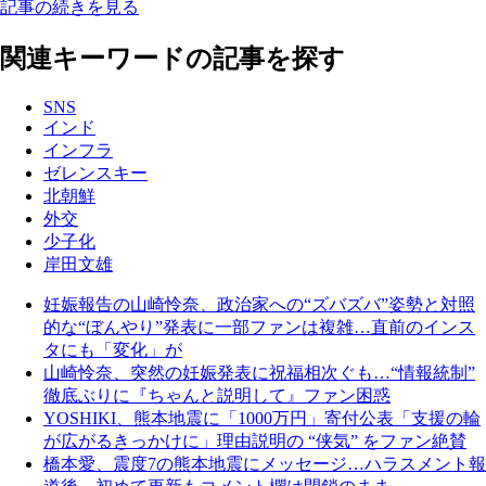
記事の続きを見る
関連キーワードの記事を探す
SNS
インド
インフラ
ゼレンスキー
北朝鮮
外交
少子化
岸田文雄
妊娠報告の山崎怜奈、政治家への“ズバズバ”姿勢と対照
的な“ぼんやり”発表に一部ファンは複雑…直前のインス
タにも「変化」が
山崎怜奈、突然の妊娠発表に祝福相次ぐも…“情報統制”
徹底ぶりに『ちゃんと説明して』ファン困惑
YOSHIKI、熊本地震に「1000万円」寄付公表「支援の輪
が広がるきっかけに」理由説明の “侠気” をファン絶賛
橋本愛、震度7の熊本地震にメッセージ…ハラスメント報