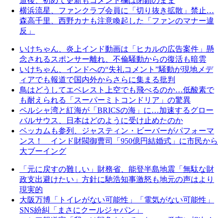
道後、初めて更新もコメント欄は閉鎖のまま
横浜流星、ファンクラブ会員に「切り抜き拡散」禁止…
森高千里、西野カナも注意喚起した「ファンのマナー違
反」
いけちゃん、炎上インド動画は「ヒカルの広告案件」懸
念されるスポンサー離れ、不倫騒動からの復活も暗雲
いけちゃん、インドへの“失礼コメント”騒動が現地メデ
ィアでも報道で国内外からさらに集まる批判
鳥はどうしてエベレスト上空でも飛べるのか…低酸素で
も耐えられる「スーパーミトコンドリア」の驚異
ペルシャ湾と紅海が「BRICSの海」に…加速するグロー
バルサウス、日本はどのように受け止めたのか
ベッカムも参列、ジャスティン・ビーバーがパフォーマ
ンス！ インド財閥御曹司「950億円結婚式」に市民から
大ブーイング
「元に戻すの難しい」財務省、能登半島地震「無駄な財
政支出避けたい」方針に馳浩知事激怒も地元の声はより
現実的
大阪万博「トイレがない可能性」「電気がない可能性」
SNS紛糾「まさにクールジャパン」