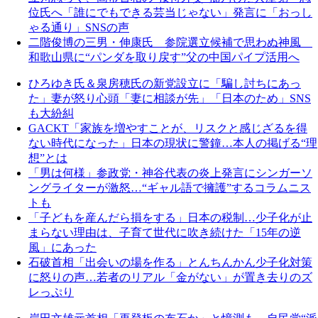
位氏へ「誰にでもできる芸当じゃない」発言に「おっし
ゃる通り」SNSの声
二階俊博の三男・伸康氏 参院選立候補で思わぬ神風
和歌山県に“パンダを取り戻す”父の中国パイプ活用へ
ひろゆき氏＆泉房穂氏の新党設立に「騙し討ちにあっ
た」妻が怒り心頭「妻に相談が先」「日本のため」SNS
も大紛糾
GACKT「家族を増やすことが、リスクと感じざるを得
ない時代になった」日本の現状に警鐘…本人の掲げる“理
想”とは
「男は何様」参政党・神谷代表の炎上発言にシンガーソ
ングライターが激怒…“ギャル語で擁護”するコラムニス
トも
「子どもを産んだら損をする」日本の税制…少子化が止
まらない理由は、子育て世代に吹き続けた「15年の逆
風」にあった
石破首相「出会いの場を作る」とんちんかん少子化対策
に怒りの声…若者のリアル「金がない」が置き去りのズ
レっぷり