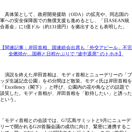
具体策として、政府開発援助（ODA）の拡充や、同志国の
軍への安全保障面での無償支援も進めるとし、「日ASEAN統
合基金」に1億ドル（約131億円）を拠出するとも表明した。
【関連記事：岸田首相、国連総会出席も「外交アピール」不完
全燃焼か…国葬と日程かぶりで “途中退席” のトホホ】
演説を終えた岸田首相は、モディ首相とニューデリーの「ブ
ッダ生誕記念公園」を45分間ほど散策。モディ氏は岸田首相を
「Excellency（閣下）」と呼び、公園内の花や鳥などの話題で
談笑した。モディ首相が、岸田首相を「歓待したい」と誘った
という。
「モディ首相との会談では、G7広島サミットと9月にニューデ
リーで開かれるG20首脳会議の成功に向け、緊密に連携するこ