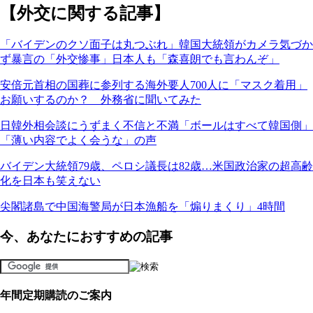
【外交に関する記事】
「バイデンのクソ面子は丸つぶれ」韓国大統領がカメラ気づか
ず暴言の「外交惨事」日本人も「森喜朗でも言わんぞ」
安倍元首相の国葬に参列する海外要人700人に「マスク着用」
お願いするのか？ 外務省に聞いてみた
日韓外相会談にうずまく不信と不満「ボールはすべて韓国側」
「薄い内容でよく会うな」の声
バイデン大統領79歳、ペロシ議長は82歳…米国政治家の超高齢
化を日本も笑えない
尖閣諸島で中国海警局が日本漁船を「煽りまくり」4時間
今、あなたにおすすめの記事
年間定期購読のご案内