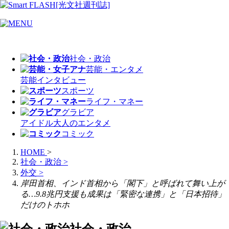
社会・政治
芸能・エンタメ
芸能
インタビュー
スポーツ
ライフ・マネー
グラビア
アイドル
大人のエンタメ
コミック
HOME
>
社会・政治
>
外交
>
岸田首相、インド首相から「閣下」と呼ばれて舞い上が
る…9.8兆円支援も成果は「緊密な連携」と「日本招待」
だけのトホホ
社会・政治