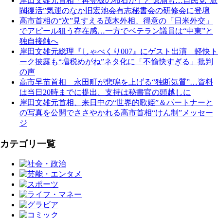
岸田文雄元首相「再登板の布石か」と憶測も…自民党“派
閥復活”気運のなか旧宏池会有志秘書会の研修会に登壇
高市首相の“次”見すえる茂木外相、得意の「日米外交」
でアピール狙う存在感…一方でベテラン議員は“中東”と
独自接触へ
岸田文雄元総理『しゃべくり007』にゲスト出演 軽快ト
ーク披露も“増税めがね”ネタ化に「不愉快すぎる」批判
の声
高市早苗首相 永田町が悲鳴を上げる“独断気質”…資料
は当日20時までに提出、支持は秘書官の頭越しに
岸田文雄元首相、来日中の“世界的歌姫”＆パートナーと
の写真を公開でささやかれる高市首相“けん制”メッセー
ジ
カテゴリ一覧