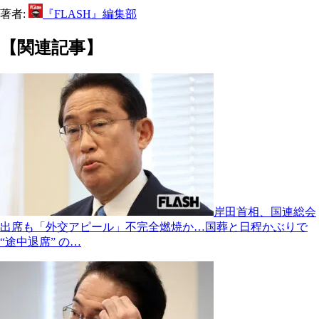
著者:
『FLASH』編集部
【関連記事】
岸田首相、国連総会
出席も「外交アピール」不完全燃焼か…国葬と日程かぶりで
“途中退席” の…