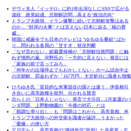
デヴィ夫人『イッテQ』に約1年出演なしにSNSで広がる
波紋 政党結成、北朝鮮訪問…高まる“政治志向”
トランプ大統領、イラン爆撃に続いて北朝鮮攻撃はある
のか… “対岸の火事” とは言えない日本に迫る「核の脅
威」
韓国に戒厳令でも日本のテレビは “ゆるゆる番組” ばか
り…問われる各局の「甘すぎ」状況判断
「なぜ言わない」総裁選候補が「北朝鮮拉致問題」に触
れず憤怒の嵐、河野氏の「一方的に言えない」発言には
「家族の前で言ってみろ」
「何年かの出場停止でもおかしくない」ホーム試合中止
の北朝鮮、罰金わずか「167万円」大甘処分に識者も憤慨
ひろゆき氏「盲目的な米軍追従の国とは違う」伊首相引
き合いに高市政権を批判、分かれる賛否
志らくの「日本人じゃない」発言で大注目…2月返還のパ
ンダ問題、上野動物園の「今後の対応」とは
「順調な滑り出し」も「問題はこれから」高市首相、米
トランプ大統領への外交術を識者が論評…うまかった
「愛嬌」の使い方
立川志らく、高市首相の“接待外交”批判した共産党・志