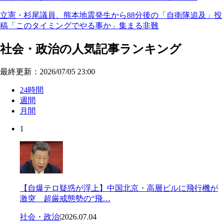
立憲・杉尾議員、熊本地震発生から88分後の「自衛隊追及」投
稿「このタイミングでやる事か」集まる非難
社会・政治の人気記事ランキング
最終更新：2026/07/05 23:00
24時間
週間
月間
1
【自爆テロ疑惑が浮上】中国北京・高層ビルに飛行機が
激突 超厳戒態勢の“飛…
社会・政治
|
2026.07.04