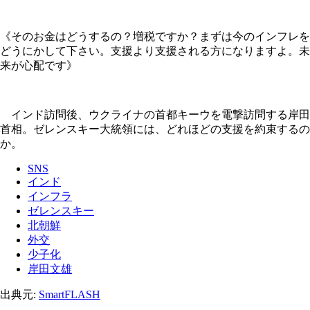
《そのお金はどうするの？増税ですか？まずは今のインフレを
どうにかして下さい。支援より支援される方になりますよ。未
来が心配です》
インド訪問後、ウクライナの首都キーウを電撃訪問する岸田
首相。ゼレンスキー大統領には、どれほどの支援を約束するの
か。
SNS
インド
インフラ
ゼレンスキー
北朝鮮
外交
少子化
岸田文雄
出典元:
SmartFLASH