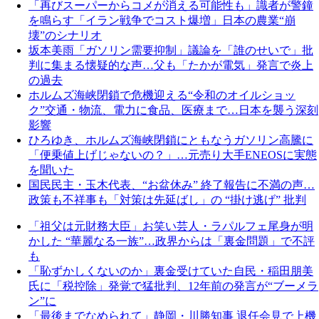
「再びスーパーからコメが消える可能性も」識者が警鐘
を鳴らす「イラン戦争でコスト爆増」日本の農業“崩
壊”のシナリオ
坂本美雨「ガソリン需要抑制」議論を「誰のせいで」批
判に集まる懐疑的な声…父も「たかが電気」発言で炎上
の過去
ホルムズ海峡閉鎖で危機迎える“令和のオイルショッ
ク”交通・物流、電力に食品、医療まで…日本を襲う深刻
影響
ひろゆき、ホルムズ海峡閉鎖にともなうガソリン高騰に
「便乗値上げじゃないの？」…元売り大手ENEOSに実態
を聞いた
国民民主・玉木代表、“お盆休み” 終了報告に不満の声…
政策も不祥事も「対策は先延ばし」の “掛け逃げ” 批判
「祖父は元財務大臣」お笑い芸人・ラパルフェ尾身が明
かした “華麗なる一族”…政界からは「裏金問題」で不評
も
「恥ずかしくないのか」裏金受けていた自民・稲田朋美
氏に「税控除」発覚で猛批判、12年前の発言が“ブーメラ
ン”に
「最後までなめられて」静岡・川勝知事 退任会見で上機