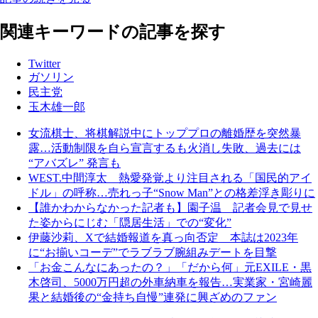
関連キーワードの記事を探す
Twitter
ガソリン
民主党
玉木雄一郎
女流棋士、将棋解説中にトッププロの離婚歴を突然暴
露…活動制限を自ら宣言するも火消し失敗、過去には
“アバズレ” 発言も
WEST.中間淳太 熱愛発覚より注目される「国民的アイ
ドル」の呼称…売れっ子“Snow Man”との格差浮き彫りに
【誰かわからなかった記者も】園子温 記者会見で見せ
た姿からにじむ「隠居生活」での“変化”
伊藤沙莉、Xで結婚報道を真っ向否定 本誌は2023年
に“お揃いコーデ”でラブラブ腕組みデートを目撃
「お金こんなにあったの？」「だから何」元EXILE・黒
木啓司、5000万円超の外車納車を報告…実業家・宮崎麗
果と結婚後の“金持ち自慢”連発に興ざめのファン