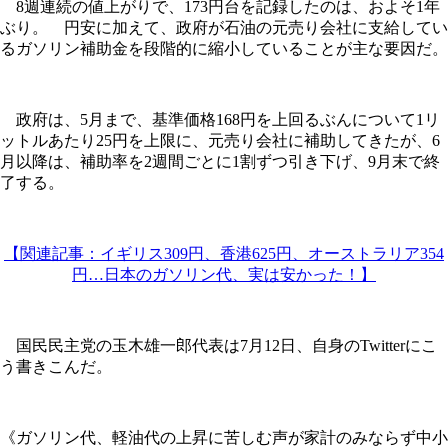
8週連続の値上がりで、173円台を記録したのは、およそ1年
ぶり。 円安に加えて、政府が石油の元売り会社に支給してい
るガソリン補助金を段階的に縮小していることが主な要因だ。
政府は、5月まで、基準価格168円を上回るぶんについて1リ
ットルあたり25円を上限に、元売り会社に補助してきたが、6
月以降は、補助率を2週間ごとに1割ずつ引き下げ、9月末で終
了する。
【関連記事：イギリス309円、香港625円、オーストラリア354
円…日本のガソリン代、実は安かった！】
国民民主党の玉木雄一郎代表は7月12日、自身のTwitterにこ
う書きこんだ。
《ガソリン代、軽油代の上昇に苦しむ声が家計のみならず中小