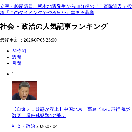
立憲・杉尾議員、熊本地震発生から88分後の「自衛隊追及」投
稿「このタイミングでやる事か」集まる非難
社会・政治の人気記事ランキング
最終更新：2026/07/05 23:00
24時間
週間
月間
1
【自爆テロ疑惑が浮上】中国北京・高層ビルに飛行機が
激突 超厳戒態勢の“飛…
社会・政治
|
2026.07.04