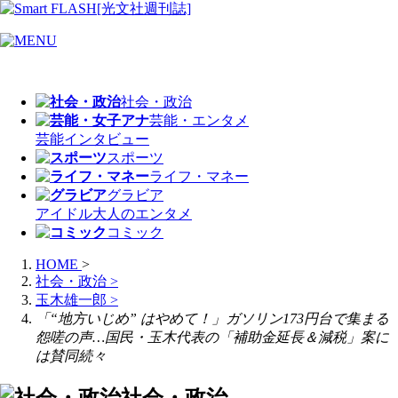
社会・政治
芸能・エンタメ
芸能
インタビュー
スポーツ
ライフ・マネー
グラビア
アイドル
大人のエンタメ
コミック
HOME
>
社会・政治
>
玉木雄一郎
>
「“地方いじめ” はやめて！」ガソリン173円台で集まる
怨嗟の声…国民・玉木代表の「補助金延長＆減税」案に
は賛同続々
社会・政治