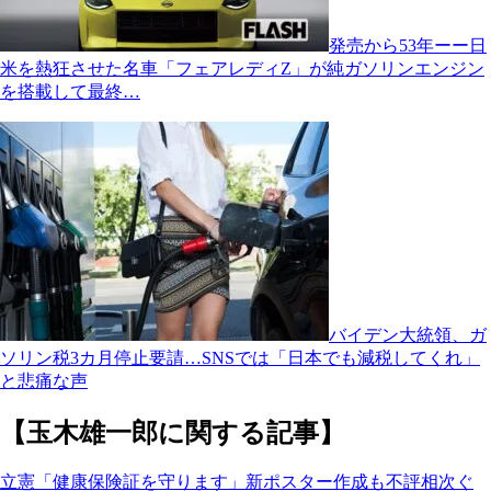
発売から53年ーー日
米を熱狂させた名車「フェアレディZ」が純ガソリンエンジン
を搭載して最終…
バイデン大統領、ガ
ソリン税3カ月停止要請…SNSでは「日本でも減税してくれ」
と悲痛な声
【玉木雄一郎に関する記事】
立憲「健康保険証を守ります」新ポスター作成も不評相次ぐ