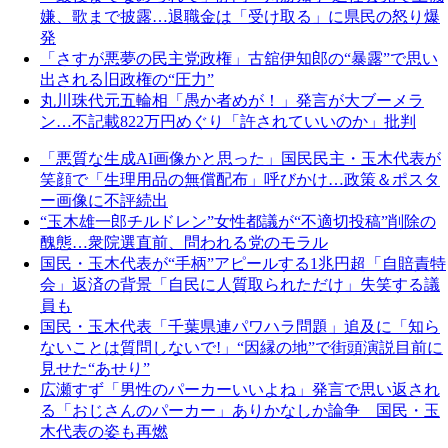
嫌、歌まで披露…退職金は「受け取る」に県民の怒り爆
発
「さすが悪夢の民主党政権」古舘伊知郎の“暴露”で思い
出される旧政権の“圧力”
丸川珠代元五輪相「愚か者めが！」発言が大ブーメラ
ン…不記載822万円めぐり「許されていいのか」批判
「悪質な生成AI画像かと思った」国民民主・玉木代表が
笑顔で「生理用品の無償配布」呼びかけ…政策＆ポスタ
ー画像に不評続出
“玉木雄一郎チルドレン”女性都議が“不適切投稿”削除の
醜態…衆院選直前、問われる党のモラル
国民・玉木代表が“手柄”アピールする1兆円超「自賠責特
会」返済の背景「自民に人質取られただけ」失笑する議
員も
国民・玉木代表「千葉県連パワハラ問題」追及に「知ら
ないことは質問しないで!」“因縁の地”で街頭演説目前に
見せた“あせり”
広瀬すず「男性のパーカーいいよね」発言で思い返され
る「おじさんのパーカー」ありかなしか論争 国民・玉
木代表の姿も再燃