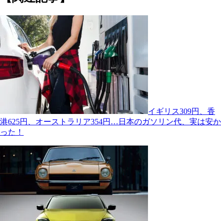
イギリス309円、香
港625円、オーストラリア354円…日本のガソリン代、実は安か
った！