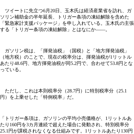
ツイートに先立つ6月20日、玉木氏は経済産業省を訪れ、ガ
ソリン補助金の半年延長、トリガー条項の凍結解除を含めた
「緊急家計支援パッケージ」を申し入れている。玉木氏の主張
する「トリガー条項の凍結解除」とはなにか――。
ガソリン税は、「揮発油税」（国税）と「地方揮発油税」
（地方税）のことで、現在の税率分は、揮発油税が1リットル
あたり48.6円、地方揮発油税が同5.2円で、合わせて53.8円とな
っている。
ただし、これは本則税率分（28.7円）に特別税率分（25.1
円）を上乗せした「特例税率」だ。
「トリガー条項は、ガソリンの平均小売価格が、1リットルあ
たり160円を3カ月連続で超えた場合に発動され、特別税率分
25.1円が課税されなくなる仕組みです。1リットルあたり130円