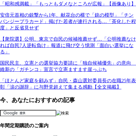
「昭和感満載」「もっともダメなところが広報」【画像あり】
安倍元首相の銃撃から1年、献花台の横で「銃の模型」「チン
パンジープラカード」掲げた若者が連行される…「茶化した程
度」と反省見せず
【衆院選】公明、東京で自民の候補推薦せず…「公明推薦なけ
れば自民7人逆転負け」報道に飛び交う憶測「面白い選挙にな
る」
国民民主、立憲との選挙協力要請に「独自候補優先」の意向
維新の「ガチンコ」宣言で立憲ますます崖っぷち
「ほとんど家庭を顧みず」自民・森山選対委員長の在職25年表
彰「涙の謝辞」に与野党超えて集まる感動【全文掲載】
今、あなたにおすすめの記事
年間定期購読のご案内