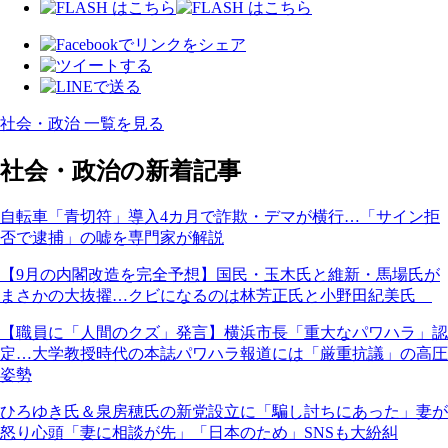
社会・政治 一覧を見る
社会・政治の新着記事
自転車「青切符」導入4カ月で詐欺・デマが横行…「サイン拒
否で逮捕」の嘘を専門家が解説
【9月の内閣改造を完全予想】国民・玉木氏と維新・馬場氏が
まさかの大抜擢…クビになるのは林芳正氏と小野田紀美氏
【職員に「人間のクズ」発言】横浜市長「重大なパワハラ」認
定…大学教授時代の本誌パワハラ報道には「厳重抗議」の高圧
姿勢
ひろゆき氏＆泉房穂氏の新党設立に「騙し討ちにあった」妻が
怒り心頭「妻に相談が先」「日本のため」SNSも大紛糾