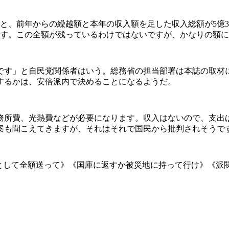
、前年からの繰越額と本年の収入額を足した収入総額が5億356万
ています。この全額が残っているわけではないですが、かなりの
す」と自民党関係者はいう。総務省の担当部署は本誌の取材
するかは、安倍派内で決めることになるようだ。
務所費、光熱費などが必要になります。収入はないので、支出
案も聞こえてきますが、それはそれで国民から批判されそうで
として全額送って》《国庫に返すか被災地に持って行け》《派