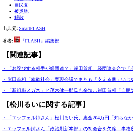
自民党
被災地
解散
出典元:
SmartFLASH
著者:
『FLASH』編集部
【関連記事】
・「お詫びする相手が経団連？」岸田首相、経団連会合で「
・岸田首相「幸齢社会」実現会議でまたも「支える側」いじ
・「新組織メガネ」と茂木健一郎氏も辛辣…岸田首相「自民
【松川るいに関する記事】
・「エッフェル姉さん」松川るい氏、裏金204万円「知らな
・エッフェル姉さん「政治刷新本部」の初会合を欠席…事務