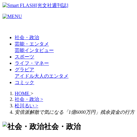
社会・政治
芸能・エンタメ
芸能
インタビュー
スポーツ
ライフ・マネー
グラビア
アイドル
大人のエンタメ
コミック
HOME
>
社会・政治
>
松川るい
>
安倍派解散で気になる「1億6000万円」残余資金の行
社会・政治