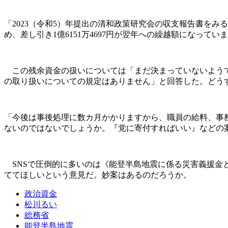
「2023（令和5）年提出の清和政策研究会の収支報告書をみると
め、差し引き1億6151万4697円が翌年への繰越額になっ
この残余資金の扱いについては「まだ決まっていないようで
の取り扱いについての規定はありません」と回答した。どう
「今後は事後処理に数カ月かかりますから、職員の給料、事
ないのではないでしょうか。『党に寄付すればいい』などの
SNSで圧倒的に多いのは《能登半島地震に係る災害義援金
ててほしいという意見だ。妙案はあるのだろうか。
政治資金
松川るい
総務省
能登半島地震