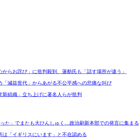
心からお詫び」に批判殺到、蓮舫氏も「話す場所が違う」
め「減益世代」からあがる不公平感への悲痛な叫び
党新組織」立ち上げに著名人らが批判
かった」でまたも大ひんしゅく…政治刷新本部での発言に集ま
所は「イギリスにいます」と不在認める