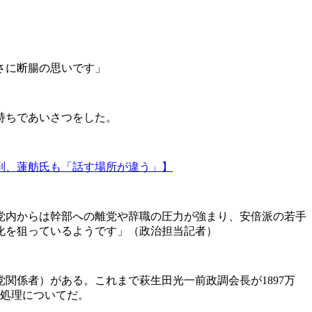
さに断腸の思いです」
持ちであいさつをした。
到、蓮舫氏も「話す場所が違う」】
。党内からは幹部への離党や辞職の圧力が強まり、安倍派の若手
化を狙っているようです」（政治担当記者）
係者）がある。これまで萩生田光一前政調会長が1897万
の処理についてだ。