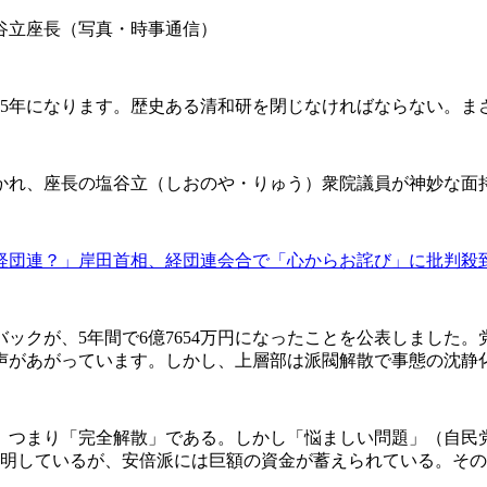
谷立座長（写真・時事通信）
で45年になります。歴史ある清和研を閉じなければならない。ま
かれ、座長の塩谷立（しおのや・りゅう）衆院議員が神妙な面
経団連？」岸田首相、経団連会合で「心からお詫び」に批判殺
ックが、5年間で6億7654万円になったことを公表しました
声があがっています。しかし、上層部は派閥解散で事態の沈静
つまり「完全解散」である。しかし「悩ましい問題」（自民党関
表明しているが、安倍派には巨額の資金が蓄えられている。そ