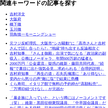
関連キーワードの記事を探す
吉村洋文
大阪府
橋下徹
玉川徹
羽鳥慎一モーニングショー
元フジ反町理氏、大阪市“シカ騒動”に「高市さんと吉村
さんで話し合ったら?」“地縁”持ち出すも反論相次ぐ
吉村知事、『さんま御殿』出演で気になる「政治家の副
収入」公務はノーギャラ、年間600万超の猛者も
2000万円「公金還流」疑惑の維新・藤田共同代表、“続
報”で裏目に出た強気会見…求められる「合理的説明」
吉村府知事 「再生の道」石丸氏擁護に「あり得ない」
党内から怒りの声“敵に塩”で結束に危機
くら寿司、イタリア館で無料の予約枠が“高額転売”…
「万博ID紐づけなし」が元凶か
「暴走族に入っていた、という噂にはノーコメントです
（笑）」維新・黒田征樹衆院議員、「中卒国会議員」だ
から得られる信頼…日当6000円の現場で学んだ「政治と