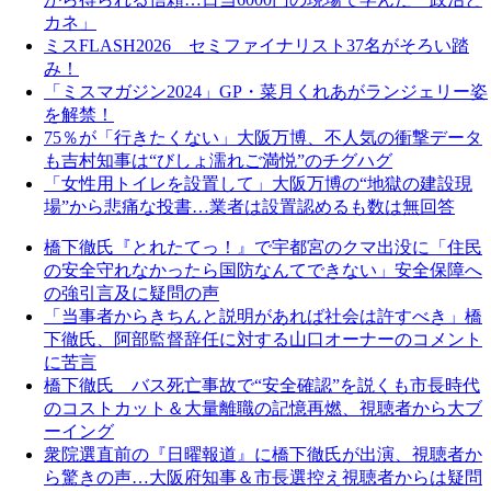
カネ」
ミスFLASH2026 セミファイナリスト37名がそろい踏
み！
「ミスマガジン2024」GP・菜月くれあがランジェリー姿
を解禁！
75％が「行きたくない」大阪万博、不人気の衝撃データ
も吉村知事は“びしょ濡れご満悦”のチグハグ
「女性用トイレを設置して」大阪万博の“地獄の建設現
場”から悲痛な投書…業者は設置認めるも数は無回答
橋下徹氏『とれたてっ！』で宇都宮のクマ出没に「住民
の安全守れなかったら国防なんてできない」安全保障へ
の強引言及に疑問の声
「当事者からきちんと説明があれば社会は許すべき」橋
下徹氏、阿部監督辞任に対する山口オーナーのコメント
に苦言
橋下徹氏 バス死亡事故で“安全確認”を説くも市長時代
のコストカット＆大量離職の記憶再燃、視聴者から大ブ
ーイング
衆院選直前の『日曜報道』に橋下徹氏が出演、視聴者か
ら驚きの声…大阪府知事＆市長選控え視聴者からは疑問