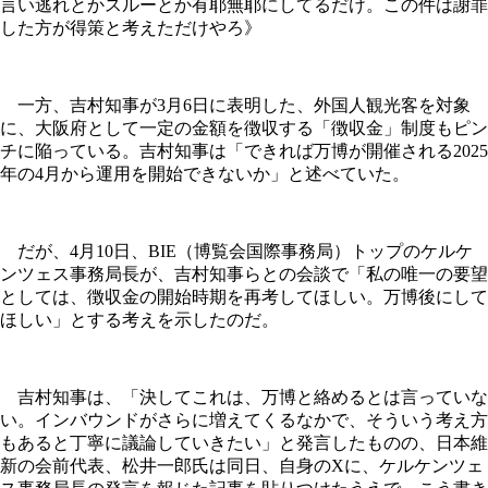
言い逃れとかスルーとか有耶無耶にしてるだけ。この件は謝罪
した方が得策と考えただけやろ》
一方、吉村知事が3月6日に表明した、外国人観光客を対象
に、大阪府として一定の金額を徴収する「徴収金」制度もピン
チに陥っている。吉村知事は「できれば万博が開催される2025
年の4月から運用を開始できないか」と述べていた。
だが、4月10日、BIE（博覧会国際事務局）トップのケルケ
ンツェス事務局長が、吉村知事らとの会談で「私の唯一の要望
としては、徴収金の開始時期を再考してほしい。万博後にして
ほしい」とする考えを示したのだ。
吉村知事は、「決してこれは、万博と絡めるとは言っていな
い。インバウンドがさらに増えてくるなかで、そういう考え方
もあると丁寧に議論していきたい」と発言したものの、日本維
新の会前代表、松井一郎氏は同日、自身のXに、ケルケンツェ