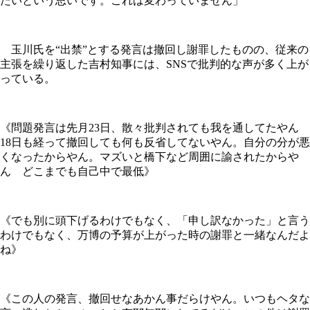
たいという思いです。これは変わっていません」
玉川氏を“出禁”とする発言は撤回し謝罪したものの、従来の
主張を繰り返した吉村知事には、SNSで批判的な声が多く上が
っている。
《問題発言は先月23日、散々批判されても我を通してたやん
18日も経って撤回しても何も反省してないやん。自分の分が悪
くなったからやん。マズいと橋下など周囲に諭されたからや
ん どこまでも自己中で最低》
《でも別に頭下げるわけでもなく、「申し訳なかった」と言う
わけでもなく、万博の予算が上がった時の謝罪と一緒なんだよ
ね》
《この人の発言、撤回せなあかん事だらけやん。いつもヘタな