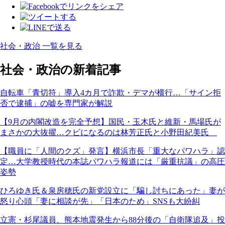
社会・政治 一覧を見る
社会・政治の新着記事
自転車「青切符」導入4カ月で詐欺・デマが横行…「サイン拒
否で逮捕」の嘘を専門家が解説
【9月の内閣改造を完全予想】国民・玉木氏と維新・馬場氏が
まさかの大抜擢…クビになるのは林芳正氏と小野田紀美氏
【職員に「人間のクズ」発言】横浜市長「重大なパワハラ」認
定…大学教授時代の本誌パワハラ報道には「厳重抗議」の高圧
姿勢
ひろゆき氏＆泉房穂氏の新党設立に「騙し討ちにあった」妻が
怒り心頭「妻に相談が先」「日本のため」SNSも大紛糾
立憲・杉尾議員、熊本地震発生から88分後の「自衛隊追及」投