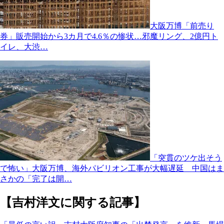
大阪万博「前売り
券」販売開始から3カ月で4.6％の惨状…邪魔リング、2億円ト
イレ、大渋…
「突貫のツケ出そう
で怖い」大阪万博、海外パビリオン工事が大幅遅延 中国はま
さかの「完了は開…
【吉村洋文に関する記事】