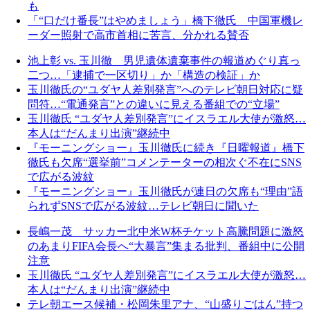
も
「“口だけ番長”はやめましょう」橋下徹氏 中国軍機レ
ーダー照射で高市首相に苦言、分かれる賛否
池上彰 vs. 玉川徹 男児遺体遺棄事件の報道めぐり真っ
二つ…「逮捕で一区切り」か「構造の検証」か
玉川徹氏の“ユダヤ人差別発言”へのテレビ朝日対応に疑
問符…“電通発言”との違いに見える番組での“立場”
玉川徹氏 “ユダヤ人差別発言”にイスラエル大使が激怒…
本人は“だんまり出演”継続中
『モーニングショー』玉川徹氏に続き『日曜報道』橋下
徹氏も欠席“選挙前”コメンテーターの相次ぐ不在にSNS
で広がる波紋
『モーニングショー』玉川徹氏が連日の欠席も“理由”語
られずSNSで広がる波紋…テレビ朝日に聞いた
長嶋一茂 サッカー北中米W杯チケット高騰問題に激怒
のあまりFIFA会長へ“大暴言”集まる批判、番組中に公開
注意
玉川徹氏 “ユダヤ人差別発言”にイスラエル大使が激怒…
本人は“だんまり出演”継続中
テレ朝エース候補・松岡朱里アナ、“山盛りごはん”持つ