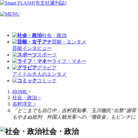
社会・政治
芸能・エンタメ
芸能
インタビュー
スポーツ
ライフ・マネー
グラビア
アイドル
大人のエンタメ
コミック
HOME
>
社会・政治
>
吉村洋文
>
「どこまでも自己中」吉村府知事、玉川徹氏“出禁”謝罪
もやまぬ批判 外国人観光客への「徴収金」もピンチに
社会・政治