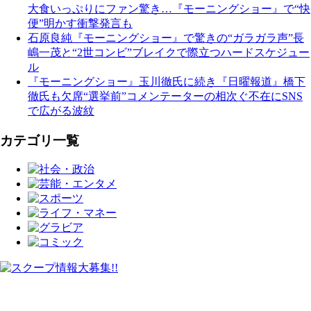
大食いっぷりにファン驚き…『モーニングショー』で“快
便”明かす衝撃発言も
石原良純『モーニングショー』で驚きの“ガラガラ声”長
嶋一茂と“2世コンビ”ブレイクで際立つハードスケジュー
ル
『モーニングショー』玉川徹氏に続き『日曜報道』橋下
徹氏も欠席“選挙前”コメンテーターの相次ぐ不在にSNS
で広がる波紋
カテゴリ一覧