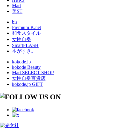
HERS
Mart
美ST
bis
Premium-K.net
和食スタイル
女性自身
SmartFLASH
本がすき。
kokode.jp
kokode Beauty
Mart SELECT SHOP
女性自身百貨店
kokode.jp GIFT