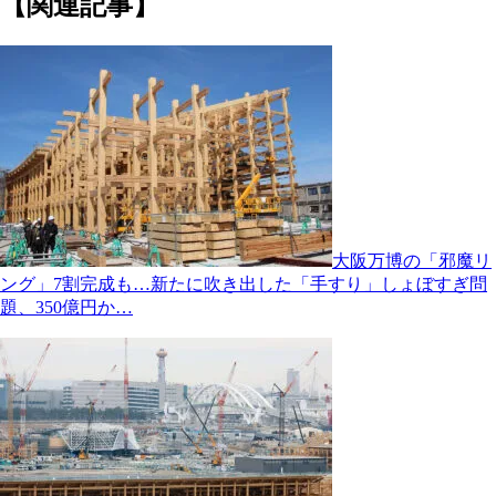
【関連記事】
大阪万博の「邪魔リ
ング」7割完成も…新たに吹き出した「手すり」しょぼすぎ問
題、350億円か…