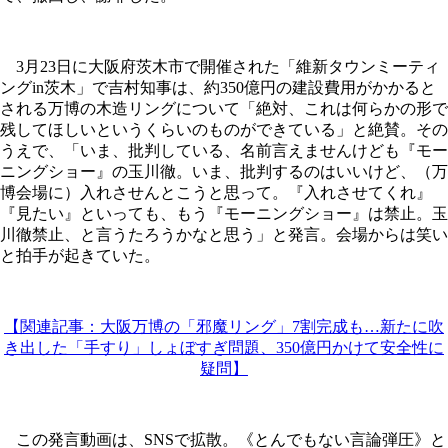
3月23日に大阪府茨木市で開催された「維新タウンミーティ
ングin茨木」で吉村知事は、約350億円の建設費用がかかると
される万博の木造リングについて「絶対、これは何らかの形で
残してほしいというくらいのものができている」と絶賛。その
うえで、「いま、批判している、名前言えませんけども『モー
ニングショー』の玉川徹。いま、批判するのはいいけど、（万
博会場に）入れさせんとこうと思って。『入れさせてくれ』
『見たい』といっても、もう『モーニングショー』は禁止。玉
川徹禁止、と言うたろうかなと思う」と発言。会場からは笑い
と拍手が起きていた。
【関連記事：大阪万博の「邪魔リング」7割完成も…新たに吹
き出した「手すり」しょぼすぎ問題、350億円かけて安全性に
疑問】
この発言動画は、SNSで拡散。《とんでもない言論弾圧》と