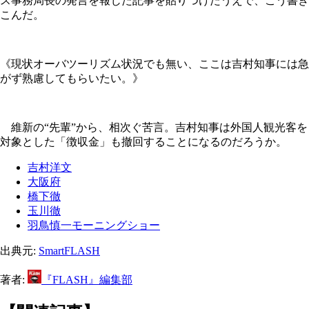
ス事務局長の発言を報じた記事を貼りつけたうえで、こう書き
こんだ。
《現状オーバツーリズム状況でも無い、ここは吉村知事には急
がず熟慮してもらいたい。》
維新の“先輩”から、相次ぐ苦言。吉村知事は外国人観光客を
対象とした「徴収金」も撤回することになるのだろうか。
吉村洋文
大阪府
橋下徹
玉川徹
羽鳥慎一モーニングショー
出典元:
SmartFLASH
著者:
『FLASH』編集部