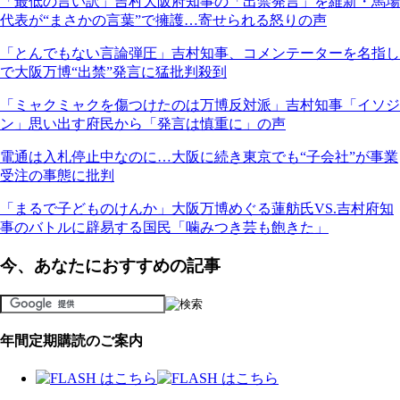
「最低の言い訳」吉村大阪府知事の「出禁発言」を維新・馬場
代表が“まさかの言葉”で擁護…寄せられる怒りの声
「とんでもない言論弾圧」吉村知事、コメンテーターを名指し
で大阪万博“出禁”発言に猛批判殺到
「ミャクミャクを傷つけたのは万博反対派」吉村知事「イソジ
ン」思い出す府民から「発言は慎重に」の声
電通は入札停止中なのに…大阪に続き東京でも“子会社”が事業
受注の事態に批判
「まるで子どものけんか」大阪万博めぐる蓮舫氏VS.吉村府知
事のバトルに辟易する国民「噛みつき芸も飽きた」
今、あなたにおすすめの記事
年間定期購読のご案内