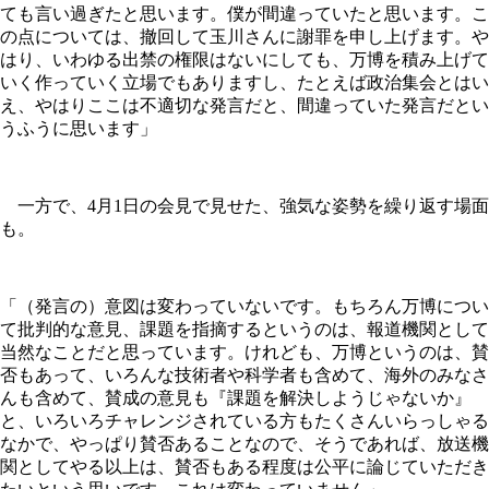
ても言い過ぎたと思います。僕が間違っていたと思います。こ
の点については、撤回して玉川さんに謝罪を申し上げます。や
はり、いわゆる出禁の権限はないにしても、万博を積み上げて
いく作っていく立場でもありますし、たとえば政治集会とはい
え、やはりここは不適切な発言だと、間違っていた発言だとい
うふうに思います」
一方で、4月1日の会見で見せた、強気な姿勢を繰り返す場面
も。
「（発言の）意図は変わっていないです。もちろん万博につい
て批判的な意見、課題を指摘するというのは、報道機関として
当然なことだと思っています。けれども、万博というのは、賛
否もあって、いろんな技術者や科学者も含めて、海外のみなさ
んも含めて、賛成の意見も『課題を解決しようじゃないか』
と、いろいろチャレンジされている方もたくさんいらっしゃる
なかで、やっぱり賛否あることなので、そうであれば、放送機
関としてやる以上は、賛否もある程度は公平に論じていただき