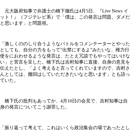
元大阪府知事で弁護士の橋下徹氏は4月5日、『Live News イ
ット！』（フジテレビ系）で「僕は、この発言は問題。ダメだ
と思います」と問題視。
「激しくののしり合うようなバトルをコメンテーターとやった
としても、自分の力をもって“出禁にするよ”みたいな、権力行
使をにおわせるような発言は、たとえ冗談でもやってはいけな
い」と苦言を呈した。橋下氏は吉村知事に直接、自身の意見を
伝えたとし、「よく考えると言ってくれていますので、吉村さ
んとしては、撤回はしていただきたいなと思います」とも語っ
ていた。
橋下氏の批判もあってか、4月10日の会見で、吉村知事は自
身の発言についてこう謝罪した。
「振り返って考えて、これはいくら政治集会の場であったとし