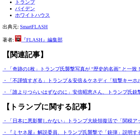
トランプ
バイデン
ホワイトハウス
出典元:
SmartFLASH
著者:
『FLASH』編集部
【関連記事】
・「奇跡の1枚」トランプ氏襲撃写真が “歴史的名画” と一
・「不謹慎すぎる」トランプ＆安倍＆ケネディ「狙撃キーホルダ
・「誰よりつらいはずなのに」安倍昭恵さん、トランプ氏銃撃後
【トランプに関する記事】
・「日本に悪影響しかない」トランプ大統領復活で「関税アッ
・『ミヤネ屋』解説委員、トランプ氏襲撃で「銃弾」説明す