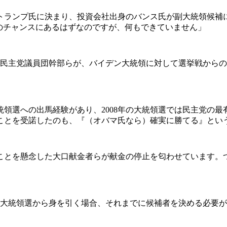
トランプ氏に決まり、投資会社出身のバンス氏が副大統領候補
のチャンスにあるはずなのですが、何もできていません」
民主党議員団幹部らが、バイデン大統領に対して選挙戦からの
領選への出馬経験があり、2008年の大統領選では民主党の
ことを受諾したのも、『（オバマ氏なら）確実に勝てる』とい
とを懸念した大口献金者らが献金の停止を匂わせています。
が大統領選から身を引く場合、それまでに候補者を決める必要