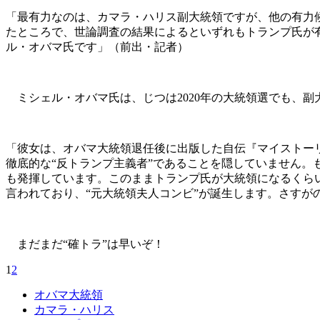
「最有力なのは、カマラ・ハリス副大統領ですが、他の有力
たところで、世論調査の結果によるといずれもトランプ氏が
ル・オバマ氏です」（前出・記者）
ミシェル・オバマ氏は、じつは2020年の大統領選でも、副
「彼女は、オバマ大統領退任後に出版した自伝『マイストー
徹底的な“反トランプ主義者”であることを隠していません
も発揮しています。このままトランプ氏が大統領になるくら
言われており、“元大統領夫人コンビ”が誕生します。さすが
まだまだ“確トラ”は早いぞ！
1
2
オバマ大統領
カマラ・ハリス