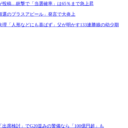
投稿…銃撃で「当選確率」は65％まで急上昇
領選のプラスアピール」発言で大炎上
理「人形などにも喜ばず」父が明かす133連勝娘の幼少期
「出席検討」でG20並みの警備なら「100億円超」も