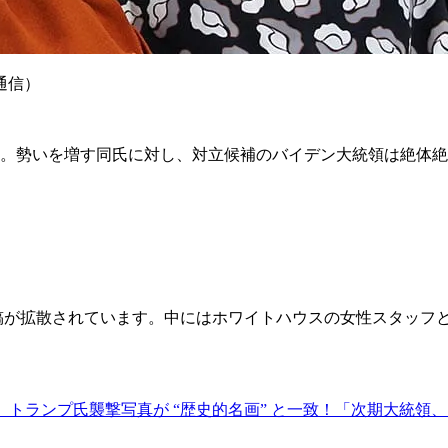
通信）
。勢いを増す同氏に対し、対立候補のバイデン大統領は絶体絶
投稿が拡散されています。中にはホワイトハウスの女性スタッフ
」トランプ氏襲撃写真が “歴史的名画” と一致！「次期大統領