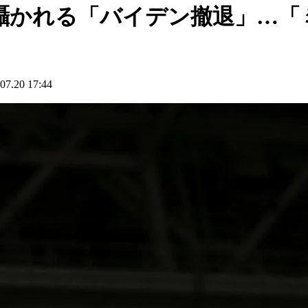
で囁かれる「バイデン撤退」…「
20 17:44