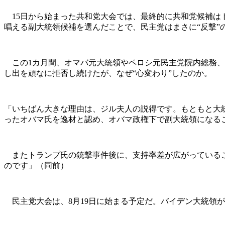
15日から始まった共和党大会では、最終的に共和党候補は
唱える副大統領候補を選んだことで、民主党はまさに“反撃”
この1カ月間、オマバ元大統領やペロシ元民主党院内総務、
し出を頑なに拒否し続けたが、なぜ“心変わり”したのか。
「いちばん大きな理由は、ジル夫人の説得です。もともと大統
ったオバマ氏を逸材と認め、オバマ政権下で副大統領になる
またトランプ氏の銃撃事件後に、支持率差が広がっているこ
のです」（同前）
民主党大会は、8月19日に始まる予定だ。バイデン大統領