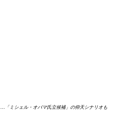
」…「ミシェル・オバマ氏立候補」の仰天シナリオも