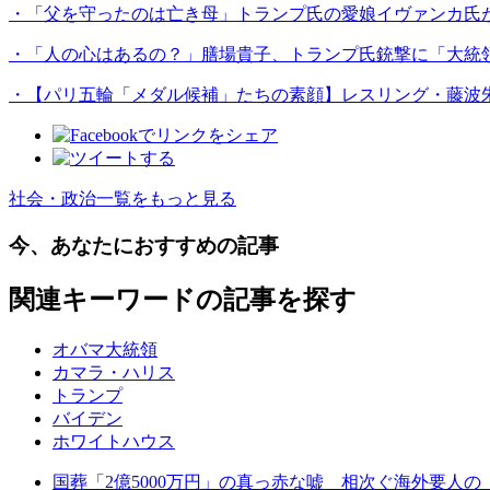
・「父を守ったのは亡き母」トランプ氏の愛娘イヴァンカ氏が
・「人の心はあるの？」膳場貴子、トランプ氏銃撃に「大統
・【パリ五輪「メダル候補」たちの素顔】レスリング・藤波朱
社会・政治一覧をもっと見る
今、あなたにおすすめの記事
関連キーワードの記事を探す
オバマ大統領
カマラ・ハリス
トランプ
バイデン
ホワイトハウス
国葬「2億5000万円」の真っ赤な嘘 相次ぐ海外要人の