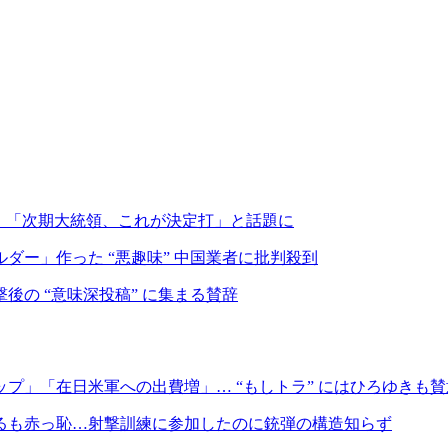
致！「次期大統領、これが決定打」と話題に
ー」作った “悪趣味” 中国業者に批判殺到
の “意味深投稿” に集まる賛辞
プ」「在日米軍への出費増」… “もしトラ” にはひろゆきも賛
るも赤っ恥…射撃訓練に参加したのに銃弾の構造知らず