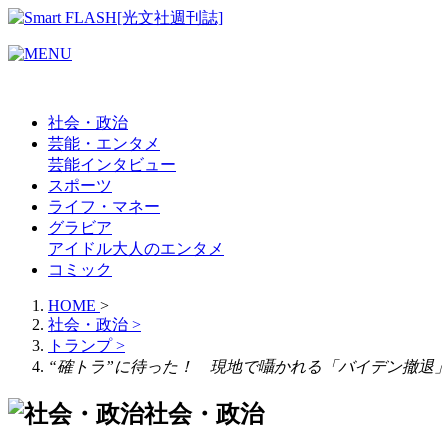
社会・政治
芸能・エンタメ
芸能
インタビュー
スポーツ
ライフ・マネー
グラビア
アイドル
大人のエンタメ
コミック
HOME
>
社会・政治
>
トランプ
>
“確トラ”に待った！ 現地で囁かれる「バイデン撤退
社会・政治