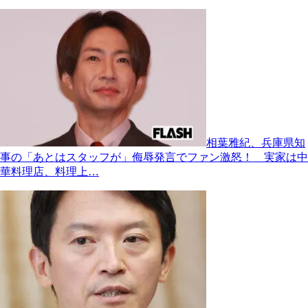
相葉雅紀、兵庫県知
事の「あとはスタッフが」侮辱発言でファン激怒！ 実家は中
華料理店、料理上…