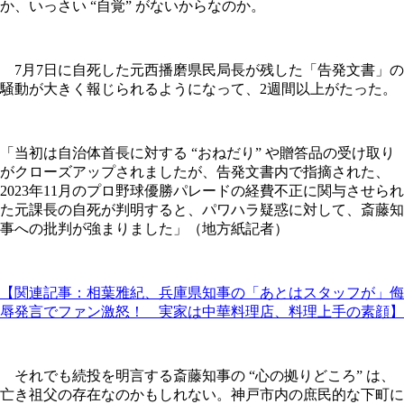
か、いっさい “自覚” がないからなのか。
7月7日に自死した元西播磨県民局長が残した「告発文書」の
騒動が大きく報じられるようになって、2週間以上がたった。
「当初は自治体首長に対する “おねだり” や贈答品の受け取り
がクローズアップされましたが、告発文書内で指摘された、
2023年11月のプロ野球優勝パレードの経費不正に関与させられ
た元課長の自死が判明すると、パワハラ疑惑に対して、斎藤知
事への批判が強まりました」（地方紙記者）
【関連記事：相葉雅紀、兵庫県知事の「あとはスタッフが」侮
辱発言でファン激怒！ 実家は中華料理店、料理上手の素顔】
それでも続投を明言する斎藤知事の “心の拠りどころ” は、
亡き祖父の存在なのかもしれない。神戸市内の庶民的な下町に