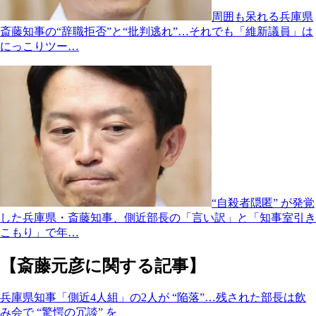
周囲も呆れる兵庫県
斎藤知事の“辞職拒否”と“批判逃れ”…それでも「維新議員」は
にっこりツー…
“自殺者隠匿” が発覚
した兵庫県・斎藤知事、側近部長の「言い訳」と「知事室引き
こもり」で年…
【斎藤元彦に関する記事】
兵庫県知事「側近4人組」の2人が “陥落”…残された部長は飲
み会で “驚愕の冗談” を