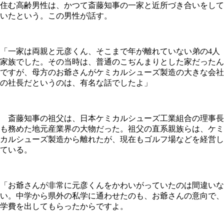
住む高齢男性は、かつて斎藤知事の一家と近所づき合いをして
いたという。この男性が話す。
「一家は両親と元彦くん、そこまで年が離れていない弟の4人
家族でした。その当時は、普通のこぢんまりとした家だったん
ですが、母方のお爺さんがケミカルシューズ製造の大きな会社
の社長だというのは、有名な話でしたよ」
斎藤知事の祖父は、日本ケミカルシューズ工業組合の理事長
も務めた地元産業界の大物だった。祖父の直系親族らは、ケミ
カルシューズ製造から離れたが、現在もゴルフ場などを経営し
ている。
「お爺さんが非常に元彦くんをかわいがっていたのは間違いな
い。中学から県外の私学に通わせたのも、お爺さんの意向で、
学費を出してもらったからですよ。