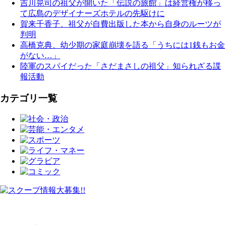
吉川晃司の祖父が開いた「伝説の旅館」は経営権が移っ
て広島のデザイナーズホテルの先駆けに
賀来千香子、祖父が自費出版した本から自身のルーツが
判明
高橋克典、幼少期の家庭崩壊を語る「うちには1銭もお金
がない…」
陸軍のスパイだった「さだまさしの祖父」知られざる諜
報活動
カテゴリ一覧