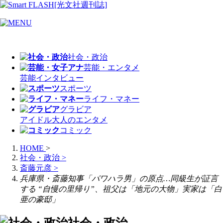
社会・政治
芸能・エンタメ
芸能
インタビュー
スポーツ
ライフ・マネー
グラビア
アイドル
大人のエンタメ
コミック
HOME
>
社会・政治
>
斎藤元彦
>
兵庫県・斎藤知事「パワハラ男」の原点…同級生が証言
する “自慢の里帰り”、祖父は「地元の大物」実家は「白
亜の豪邸」
社会・政治