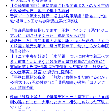
分”の残念すぎる裏事情
【斎藤知事問題】削除要請される問題ポストの女性市議
が政倫審欠席…地元で集まる非難
音声データ流出の維新・増山誠兵庫県議「除名」で“無
職”濃厚…N国から参院選出馬の現実味
「青森県知事目指してます」王林、“インテリ系”ビジュ
アルに「刺さりまくった」視聴者から絶賛
馳浩氏、石川県知事選の応援に駆けつけた愛娘に「すご
く綺麗」地元の驚き…母は高見恭子、幼いころから参院
議員会館へ
【リニア中央新幹線】「水問題」ついに解決で着工へ大
きく前進も…いまなお残る静岡県前知事の“負の遺産”
東国原英夫氏“誤情報拡散”釈明に失望広がる「疑惑があ
るのは事実」発言で“資質”に疑問符
「事務に巨額の税金」「無駄と負担をまだ続けるのか」
公明党“10万円給付案” に千葉県知事が激怒「ほんとこ
れ」賛同の嵐
映画『純愛上等！』で俳優デビュー「嵐翔真」は「元横
綱の孫」だった…大事なときは「祖父にもらった下駄」
でアピール