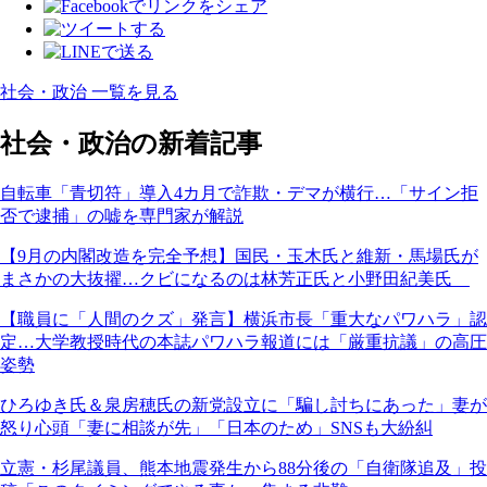
社会・政治 一覧を見る
社会・政治の新着記事
自転車「青切符」導入4カ月で詐欺・デマが横行…「サイン拒
否で逮捕」の嘘を専門家が解説
【9月の内閣改造を完全予想】国民・玉木氏と維新・馬場氏が
まさかの大抜擢…クビになるのは林芳正氏と小野田紀美氏
【職員に「人間のクズ」発言】横浜市長「重大なパワハラ」認
定…大学教授時代の本誌パワハラ報道には「厳重抗議」の高圧
姿勢
ひろゆき氏＆泉房穂氏の新党設立に「騙し討ちにあった」妻が
怒り心頭「妻に相談が先」「日本のため」SNSも大紛糾
立憲・杉尾議員、熊本地震発生から88分後の「自衛隊追及」投