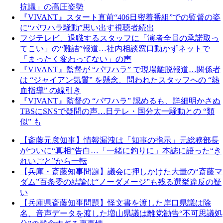
抗議」の高圧姿勢
『VIVANT』スタート直前“406日密着番組”での監督の姿
に“パワハラ騒動”思い出す視聴者続出
フジテレビ、退職するスタッフに「演者全員の承諾取っ
てこい」の“難詰”報道…社内相談窓口動かずネットで
「まったく変わってない」の声
『VIVANT』監督が “パワハラ” で現場離脱報道…関係者
は “ジャイアン気質” を懸念、問われたスタッフへの “熱
血指導” の線引き
『VIVANT』監督の “パワハラ” 認めるも、詳細明かさぬ
TBSにSNSで疑問の声…日テレ・国分太一騒動との “類
似” も
【斎藤元彦知事】情報漏洩は「知事の指示」元総務部長
がついに“真相”告白…「一緒に釣りに」本誌に語った“き
れいごと”から一転
【兵庫・斎藤知事問題】議会に押しかけた大量の“斎藤マ
ダム”百条委の結論は“ノーダメージ”も残る選挙違反の疑
い
【兵庫県斎藤知事問題】怪文書を渡した岸口県議は除
名、音声データを渡した増山県議は離党勧告“不可思議処