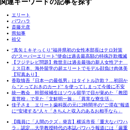
関連キーワードの記事を探す
エリート
パワハラ
斎藤元彦
県知事
祖父
“真矢ミキそっくり”福井県初の女性本部長はテロ対策
の“スーパーエリート”使命は過去最高額の特殊詐欺殲滅
【フジテレビ問題】救世主は過去最強の新人女性アナ
ミス日本、海外留学の超エリートでモデル顔負け肉体美
【写真あり】
香取慎吾『日本一の最低男』はタイトル詐欺？…初回か
ら “とっておきのカード” を使ってしまって今後に不安
統一教会 幹部候補生はソウル留学で目が覚めた「教団
直営校」で見た「文鮮明一族」「異常な寮生活」
佳子さま エリート歯科医の元に2時間半の“ご滞在”報道
に“安堵する“人々「きちんと収入のあるお相手なら」
【職員に「人間のクズ」発言】横浜市長「重大なパワハ
ラ」認定…大学教授時代の本誌パワハラ報道には「厳重