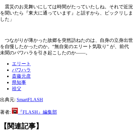
震災のお見舞いにしては時間がたっていたしね。それで近況
を聞いたら『東大に通っています』と話すから、ビックリしま
した」
つながりが薄かった故郷を突然訪ねたのは、自身の立身出世
を自慢したかったのか。“無自覚のエリート気取り” が、前代
未聞のパワハラを引き起こしたのか――。
エリート
パワハラ
斎藤元彦
県知事
祖父
出典元:
SmartFLASH
著者:
『FLASH』編集部
【関連記事】