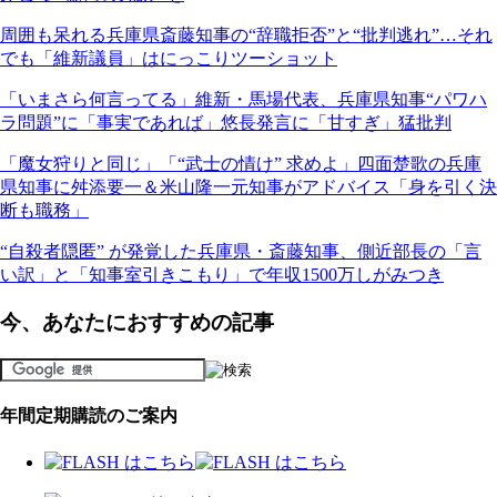
周囲も呆れる兵庫県斎藤知事の“辞職拒否”と“批判逃れ”…それ
でも「維新議員」はにっこりツーショット
「いまさら何言ってる」維新・馬場代表、兵庫県知事“パワハ
ラ問題”に「事実であれば」悠長発言に「甘すぎ」猛批判
「魔女狩りと同じ」「“武士の情け” 求めよ」四面楚歌の兵庫
県知事に舛添要一＆米山隆一元知事がアドバイス「身を引く決
断も職務」
“自殺者隠匿” が発覚した兵庫県・斎藤知事、側近部長の「言
い訳」と「知事室引きこもり」で年収1500万しがみつき
今、あなたにおすすめの記事
年間定期購読のご案内