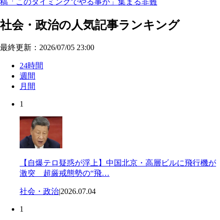
稿「このタイミングでやる事か」集まる非難
社会・政治の人気記事ランキング
最終更新：2026/07/05 23:00
24時間
週間
月間
1
【自爆テロ疑惑が浮上】中国北京・高層ビルに飛行機が
激突 超厳戒態勢の“飛…
社会・政治
|
2026.07.04
1