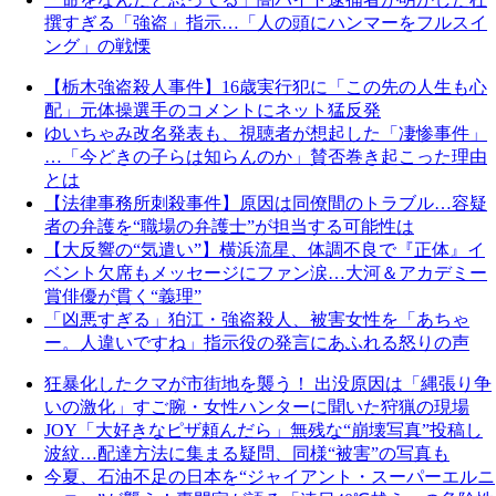
撰すぎる「強盗」指示…「人の頭にハンマーをフルスイ
ング」の戦慄
【栃木強盗殺人事件】16歳実行犯に「この先の人生も心
配」元体操選手のコメントにネット猛反発
ゆいちゃみ改名発表も、視聴者が想起した「凄惨事件」
…「今どきの子らは知らんのか」賛否巻き起こった理由
とは
【法律事務所刺殺事件】原因は同僚間のトラブル…容疑
者の弁護を“職場の弁護士”が担当する可能性は
【大反響の“気遣い”】横浜流星、体調不良で『正体』イ
ベント欠席もメッセージにファン涙…大河＆アカデミー
賞俳優が貫く“義理”
「凶悪すぎる」狛江・強盗殺人、被害女性を「あちゃ
ー。人違いですね」指示役の発言にあふれる怒りの声
狂暴化したクマが市街地を襲う！ 出没原因は「縄張り争
いの激化」すご腕・女性ハンターに聞いた狩猟の現場
JOY「大好きなピザ頼んだら」無残な“崩壊写真”投稿し
波紋…配達方法に集まる疑問、同様“被害”の写真も
今夏、石油不足の日本を“ジャイアント・スーパーエルニ