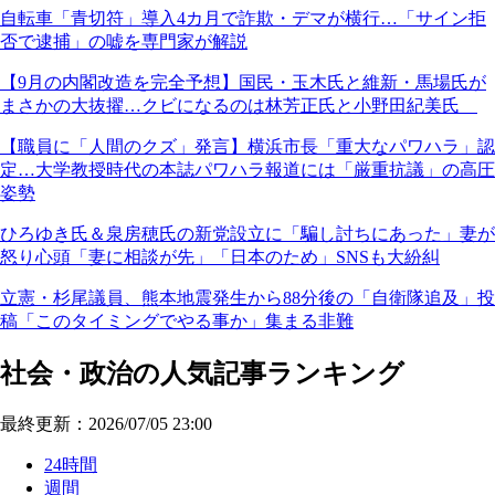
自転車「青切符」導入4カ月で詐欺・デマが横行…「サイン拒
否で逮捕」の嘘を専門家が解説
【9月の内閣改造を完全予想】国民・玉木氏と維新・馬場氏が
まさかの大抜擢…クビになるのは林芳正氏と小野田紀美氏
【職員に「人間のクズ」発言】横浜市長「重大なパワハラ」認
定…大学教授時代の本誌パワハラ報道には「厳重抗議」の高圧
姿勢
ひろゆき氏＆泉房穂氏の新党設立に「騙し討ちにあった」妻が
怒り心頭「妻に相談が先」「日本のため」SNSも大紛糾
立憲・杉尾議員、熊本地震発生から88分後の「自衛隊追及」投
稿「このタイミングでやる事か」集まる非難
社会・政治の人気記事ランキング
最終更新：2026/07/05 23:00
24時間
週間