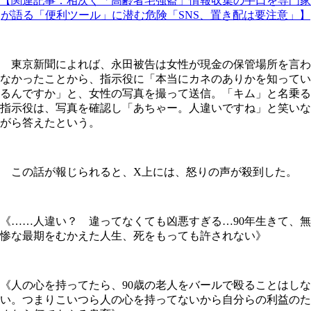
【関連記事：相次ぐ「高齢者宅強盗」情報収集の手口を専門家
が語る「便利ツール」に潜む危険「SNS、置き配は要注意」】
東京新聞によれば、永田被告は女性が現金の保管場所を言わ
なかったことから、指示役に「本当にカネのありかを知ってい
るんですか」と、女性の写真を撮って送信。「キム」と名乗る
指示役は、写真を確認し「あちゃー。人違いですね」と笑いな
がら答えたという。
この話が報じられると、X上には、怒りの声が殺到した。
《……人違い？ 違ってなくても凶悪すぎる…90年生きて、無
惨な最期をむかえた人生、死をもっても許されない》
《人の心を持ってたら、90歳の老人をバールで殴ることはしな
い。つまりこいつら人の心を持ってないから自分らの利益のた