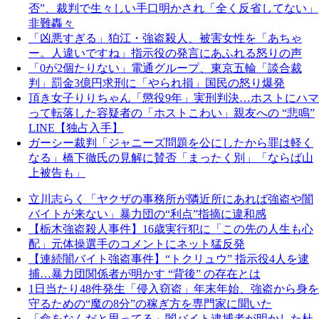
否”、裁判で生々しい手口明かされ「全く反省してない」
非難轟々
「凶悪すぎる」狛江・強盗殺人、被害女性を「あちゃ
ー。人違いですね」指示役の発言にあふれる怒りの声
「0が2個たりない」電通グループ、東京五輪「談合裁
判」罰金3億円求刑に「やられ損」国民の怒り爆発
頂き女子りりちゃん「懲役9年」実刑判決…ホストにハマ
って転落した容疑者の「ホストこわい」親友への “悲鳴”
LINE【独占入手】
ガーシー裁判「ジャニーズ問題を公にしたから罪は軽く
なる」橋下徹氏の見解に賛否「まったく別」「ならば山
上被告も」
立川志らく「ヤクザの事務所が隣近所にあれば強盗や闇
バイトが来ない」暴力団の“利点”指摘に違和感
【栃木強盗殺人事件】16歳実行犯に「この先の人生も心
配」元体操選手のコメントにネット猛反発
【連続闇バイト強盗事件】“トクリュウ” 指示役4人を逮
捕…暴力団関係者が明かす “背後” の存在とは
1日当たり48件発生「侵入窃盗」年末年始、強盗から身を
守るための“魔の8分”の稼ぎ方を専門家に聞いた
「命をなんだと思ってる」闇バイト逮捕者が明かした杜