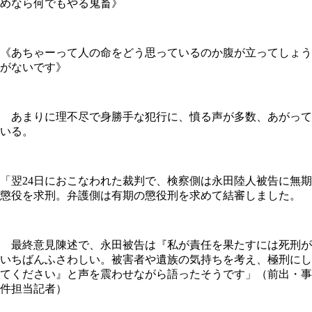
めなら何でもやる鬼畜》
《あちゃーって人の命をどう思っているのか腹が立ってしょう
がないです》
あまりに理不尽で身勝手な犯行に、憤る声が多数、あがって
いる。
「翌24日におこなわれた裁判で、検察側は永田陸人被告に無期
懲役を求刑。弁護側は有期の懲役刑を求めて結審しました。
最終意見陳述で、永田被告は『私が責任を果たすには死刑が
いちばんふさわしい。被害者や遺族の気持ちを考え、極刑にし
てください』と声を震わせながら語ったそうです」（前出・事
件担当記者）