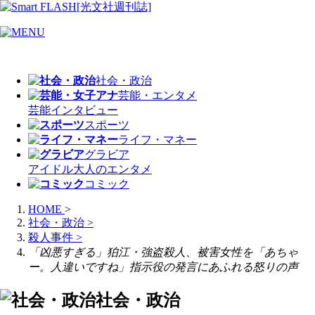
社会・政治
芸能・エンタメ
芸能
インタビュー
スポーツ
ライフ・マネー
グラビア
アイドル
大人のエンタメ
コミック
HOME
>
社会・政治
>
殺人事件
>
「凶悪すぎる」狛江・強盗殺人、被害女性を「あちゃ
ー。人違いですね」指示役の発言にあふれる怒りの声
社会・政治