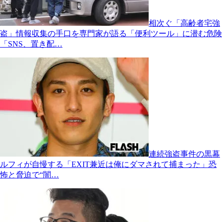
相次ぐ「高齢者宅強
盗」情報収集の手口を専門家が語る「便利ツール」に潜む危険
「SNS、置き配…
連続強盗事件の黒幕
ルフィが自慢する「EXIT兼近は俺にダマされて捕まった」恐
怖と脅迫で“闇…