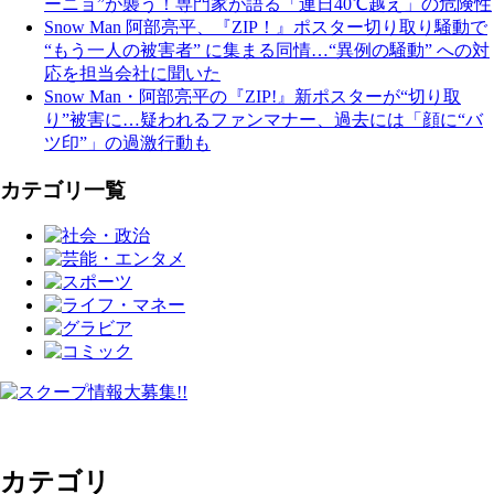
ーニョ”が襲う！専門家が語る「連日40℃越え」の危険性
Snow Man 阿部亮平、『ZIP！』ポスター切り取り騒動で
“もう一人の被害者” に集まる同情…“異例の騒動” への対
応を担当会社に聞いた
Snow Man・阿部亮平の『ZIP!』新ポスターが“切り取
り”被害に…疑われるファンマナー、過去には「顔に“バ
ツ印”」の過激行動も
カテゴリ一覧
カテゴリ