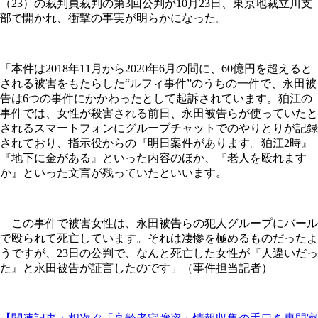
（23）の裁判員裁判の第3回公判が10月23日、東京地裁立川支
部で開かれ、衝撃の事実が明らかになった。
「本件は2018年11月から2020年6月の間に、60億円を超えると
される被害をもたらした“ルフィ事件”のうちの一件で、永田被
告は6つの事件にかかわったとして起訴されています。狛江の
事件では、女性が殺害される前日、永田被告らが使っていたと
されるスマートフォンにグループチャットでのやりとりが記録
されており、指示役からの『明日案件があります。狛江2時』
『地下に金がある』といった内容のほか、『老人を殴れます
か』といった文言が残っていたといいます。
この事件で被害女性は、永田被告らの犯人グループにバール
で殴られて死亡しています。それは凄惨を極めるものだったよ
うですが、23日の公判で、なんと死亡した女性が『人違いだっ
た』と永田被告が証言したのです」（事件担当記者）