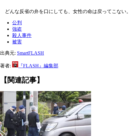
どんな反省の弁を口にしても、女性の命は戻ってこない。
公判
強盗
殺人事件
被害
出典元:
SmartFLASH
著者:
『FLASH』編集部
【関連記事】