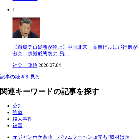
1
【自爆テロ疑惑が浮上】中国北京・高層ビルに飛行機が
激突 超厳戒態勢の“飛…
社会・政治
|
2026.07.04
記事の続きを見る
関連キーワードの記事を探す
公判
強盗
殺人事件
被害
元ジャンポケ斉藤 バウムクーヘン販売も“取材は拒