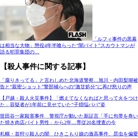
「ルフィ事件の黒幕
は相当な大物」懲役4年半喰らった“闇バイト”スカウトマンが
語る犯罪集団の…
【殺人事件に関する記事】
「腐りきってる」と言わしめた北海道警察…旭川・内田梨瑚被
告と“親密ショット”警部補らへの“激甘処分”に再び怒りの声
【戸越・殺人火災事件】「燃えてなくなればと思って火をつけ
た」容疑者が1年前に見せていた“子煩悩パパ”姿
世田谷一家殺害事件 警視庁が動いた新証言「手に包帯を巻い
た焼き肉店バイト男性」から2年…専従20名捜査の今
札幌・首狩り殺人の闇 ひきこもり娘の激高事件、昆虫を偏愛