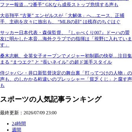
ファー報道…“2番手” GKなら成長ストップ危惧する声も
大谷翔平 “古巣” エンゼルスが「大解体」へ…エース、正捕
手、主砲を次々に放出も、 “MLBの顔” は残存のちぐはぐ
サッカー日本代表・森保監督、『しゃべくり007』ドーハの盟
友に明かした本音…海外クラブでの指揮は「視野に入れていま
す」
桑木志帆、全英女子オープンでメジャー初制覇の快挙…注目集
まる “まつエク” と “長いネイル” の超ド派手スタイル
侍ジャパン・井口新監督決定の舞台裏「打ってつけの人物」の
声も、のしかかる桁違いのプレッシャー「貧乏くじ」と腐す声
も
スポーツの人気記事ランキング
最終更新：2026/07/09 23:00
24時間
週間