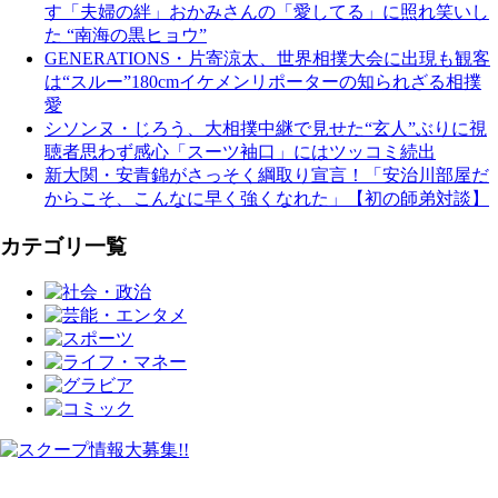
す「夫婦の絆」おかみさんの「愛してる」に照れ笑いし
た “南海の黒ヒョウ”
GENERATIONS・片寄涼太、世界相撲大会に出現も観客
は“スルー”180cmイケメンリポーターの知られざる相撲
愛
シソンヌ・じろう、大相撲中継で見せた“玄人”ぶりに視
聴者思わず感心「スーツ袖口」にはツッコミ続出
新大関・安青錦がさっそく綱取り宣言！「安治川部屋だ
からこそ、こんなに早く強くなれた」【初の師弟対談】
カテゴリ一覧