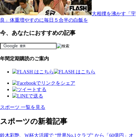
大相撲を沸かす「宇
良」体重増やすのに毎日５合半の白飯を
今、あなたにおすすめの記事
年間定期購読のご案内
スポーツ 一覧を見る
スポーツの新着記事
鈴木彩艶、W杯大活躍で “世界No.1クラブ” から「60億円」オ