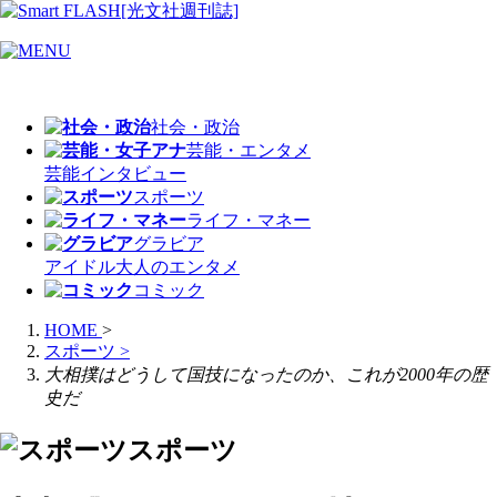
社会・政治
芸能・エンタメ
芸能
インタビュー
スポーツ
ライフ・マネー
グラビア
アイドル
大人のエンタメ
コミック
HOME
>
スポーツ
>
大相撲はどうして国技になったのか、これが2000年の歴
史だ
スポーツ