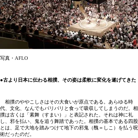
写真・AFLO
●古より日本に伝わる相撲、その姿は柔軟に変化を遂げてきた
相撲のややこしさはその大食いが原点である。あらゆる時
代、文化、なんでもバリバリと食って吸収してしまうのだ。相
撲は古くは「素舞（すまい）」と表記された。それは神に礼
し、邪を払い、鬼を追う舞踏であった。相撲の基本である四股
とは、足で大地を踏みつけて地下の邪鬼（醜＝しこ）を払う呪
術だったのだ。