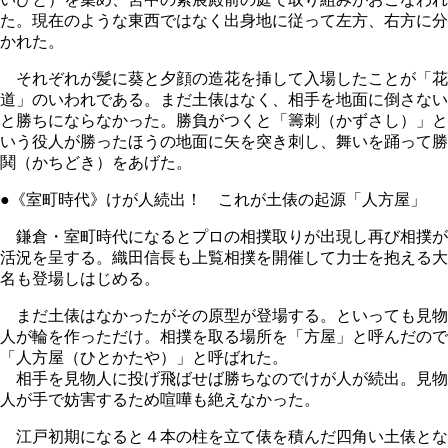
た。現在のような東西ではなく出身地に従って左方、右方に分
かれた。
それぞれが髪に葵と夕顔の造花を挿して入場したことが「花
道」のいわれである。まだ土俵はなく、相手を地面に倒さない
と勝ちにならなかった。勝負がつくと「籌刺（かずさし）」と
いう役人が勝ったほうの地面に矢を突き刺し、舞いを踊って勝
鬨（かちどき）をあげた。
●《室町時代》けが人続出！ これが土俵の起源「人方屋」
鎌倉・室町時代になるとプロの相撲取りが出現し再び相撲が
活況を呈する。織田信長も上覧相撲を開催して力士を抱える大
名も登場しはじめる。
まだ土俵はなかったがその原型が登場する。といっても見物
人が輪を作っただけ。相撲を取る場所を「方屋」と呼んだので
「人方屋（ひとかたや）」と呼ばれた。
相手を見物人に投げ飛ばせば勝ちなのでけが人が続出。見物
人が手で妨害するため喧嘩も絶えなかった。
江戸初期になると４本の柱を立て俵を積んだ四角い土俵とな