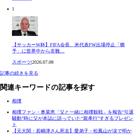
1
【サッカーW杯】FIFA会長、米代表FW出場停止「猶
予」に世界中から非難…
スポーツ
|
2026.07.08
記事の続きを見る
関連キーワードの記事を探す
相撲
相撲ファン・奥菜恵「父と一緒に相撲観戦」を報告“引退
騒動”時に父が本誌に語っていた“親孝行”すぎるプレゼン
ト
【元大関・若嶋津さん死去】愛弟子・松鳳山が涙で明か