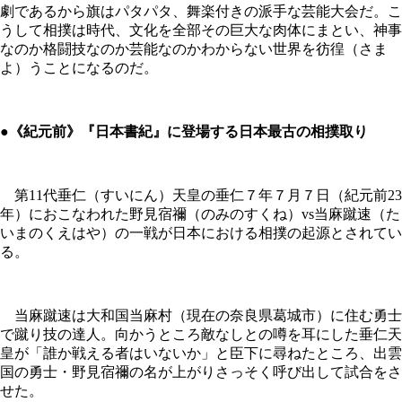
劇であるから旗はパタパタ、舞楽付きの派手な芸能大会だ。こ
うして相撲は時代、文化を全部その巨大な肉体にまとい、神事
なのか格闘技なのか芸能なのかわからない世界を彷徨（さま
よ）うことになるのだ。
●《紀元前》『日本書紀』に登場する日本最古の相撲取り
第11代垂仁（すいにん）天皇の垂仁７年７月７日（紀元前23
年）におこなわれた野見宿禰（のみのすくね）vs当麻蹴速（た
いまのくえはや）の一戦が日本における相撲の起源とされてい
る。
当麻蹴速は大和国当麻村（現在の奈良県葛城市）に住む勇士
で蹴り技の達人。向かうところ敵なしとの噂を耳にした垂仁天
皇が「誰か戦える者はいないか」と臣下に尋ねたところ、出雲
国の勇士・野見宿禰の名が上がりさっそく呼び出して試合をさ
せた。