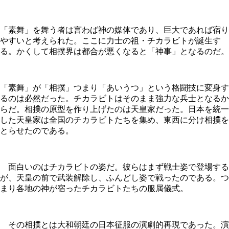
「素舞」を舞う者は言わば神の媒体であり、巨大であれば宿り
やすいと考えられた。ここに力士の祖・チカラビトが誕生す
る。かくして相撲界は都合が悪くなると「神事」となるのだ。
「素舞」が「相撲」つまり「あいうつ」という格闘技に変身す
るのは必然だった。チカラビトはそのまま強力な兵士となるか
らだ。相撲の原型を作り上げたのは天皇家だった。日本を統一
した天皇家は全国のチカラビトたちを集め、東西に分け相撲を
とらせたのである。
面白いのはチカラビトの姿だ。彼らはまず戦士姿で登場する
が、天皇の前で武装解除し、ふんどし姿で戦ったのである。つ
まり各地の神が宿ったチカラビトたちの服属儀式。
その相撲とは大和朝廷の日本征服の演劇的再現であった。演