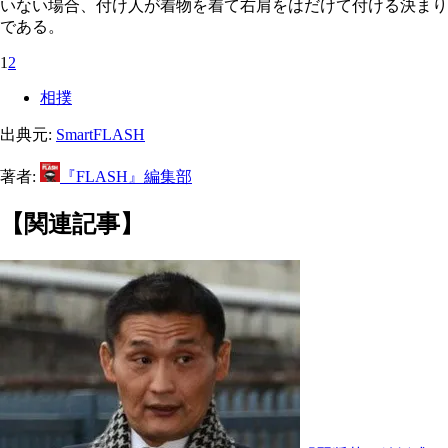
いない場合、付け人が着物を着て右肩をはだけて付ける決まり
である。
1
2
相撲
出典元:
SmartFLASH
著者:
『FLASH』編集部
【関連記事】