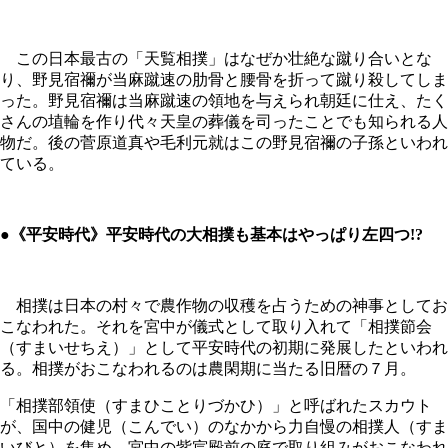
この日本最古の「天覧相撲」はなぜか壮絶な蹴り合いとな
り、野見宿禰が当麻蹴速の肋骨と腰骨を折って蹴り殺してしま
った。野見宿禰は当麻蹴速の領地を与えられ朝廷に仕え、たく
さんの埴輪を作り代々天皇の葬儀を司ったことでも知られる人
物だ。後の菅原道真や毛利元就はこの野見宿禰の子孫といわれ
ている。
●《平安時代》平安時代の大相撲も基本はやっぱり左四つ!?
相撲は日本の村々で農作物の収穫を占うための神事としてお
こなわれた。それを宮中が儀式として取り入れて「相撲節会
（すまいせちえ）」として平安時代の初期に発展したといわれ
る。相撲がおこなわれるのは農閑期に当たる旧暦の７月。
「相撲部領使（すまひことりづかひ）」と呼ばれたスカウト
が、国中の健児（こんでい）のなかから力自慢の相撲人（すま
いびと）を集め、宮中の紫宸殿前の庭で取り組みがおこなわれ