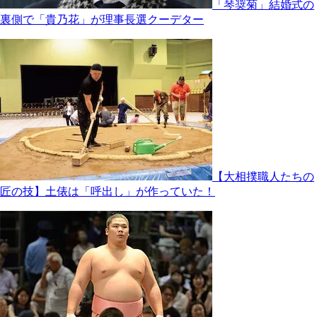
「琴奨菊」結婚式の
裏側で「貴乃花」が理事長選クーデター
【大相撲職人たちの
匠の技】土俵は「呼出し」が作っていた！