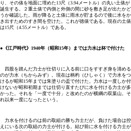
り、その俵を地面に埋めた13尺（3.94メートル）の丸い土俵が
誕生する。２重土俵で内側と外側の間に砂を敷き足が出たかど
うか確認した。雨が降ると土俵に雨水が貯まるので後に水をか
き出すためのすき間を空けた。これが徳俵である。現在の土俵
は15尺（4.55メートル）である。
●《江戸時代》1940年（昭和15年）までは力水は杯で付けた
四股を踏んだ力士が仕切りに入る前に口をすすぎ身を清める
のが力水（ちからみず）。現在は柄杓（ひしゃく）で力水をつ
けるが昭和15年までは朱塗りの盃で付けた。力水は一度しか付
けないが昭和初期までは仕切り直すたびに水を付ける力士が多
かった。それを「一度で十分」と改めたのが横綱の双葉山。そ
れ以来一度になったという。
力水を付けるのは前の取組の勝ち力士だが、負けた場合は控
えにいる次の取組の力士が付ける。結び前に水を付ける力士が