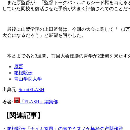
また原監督が、「監督トークバトルにもシード権を与えると
していた同校を復活させた手腕が大きく評価されてのことだ
最後に山梨学院の上田監督は、今回の大会に関して「（1万
大会になるだろう」と展望を明かした。
本番まであと3週間、前回大会優勝の青学が2連覇を果たす
原晋
箱根駅伝
青山学院大学
出典元:
SmartFLASH
著者:
『FLASH』編集部
【関連記事】
・箱根駅伝「ナイキ旋風」の裏でミズノが極秘の逆襲作戦