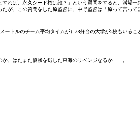
すれば、永久シード権は誰？」という質問をすると、満場一致
ったが、この質問をした原監督に、中野監督は「原って言って
メートルのチーム平均タイムが）28分台の大学が5校もいるこ
のか、はたまた優勝を逃した東海のリベンジなるかーー。