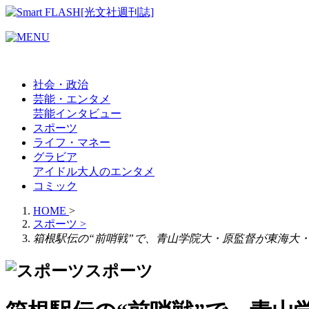
社会・政治
芸能・エンタメ
芸能
インタビュー
スポーツ
ライフ・マネー
グラビア
アイドル
大人のエンタメ
コミック
HOME
>
スポーツ
>
箱根駅伝の“前哨戦”で、青山学院大・原監督が東海大
スポーツ