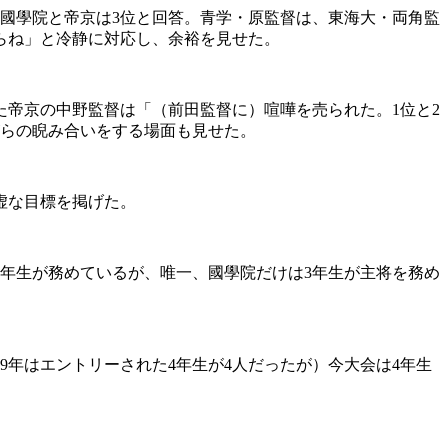
國學院と帝京は3位と回答。青学・原監督は、東海大・両角監
らね」と冷静に対応し、余裕を見せた。
帝京の中野監督は「（前田監督に）喧嘩を売られた。1位と2
がらの睨み合いをする場面も見せた。
虚な目標を掲げた。
年生が務めているが、唯一、國學院だけは3年生が主将を務め
9年はエントリーされた4年生が4人だったが）今大会は4年生