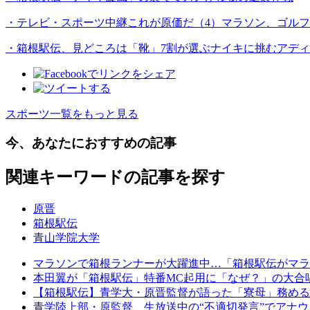
・テレビ・スポーツ中継これが原価だ（4）マラソン、ゴル
・箱根駅伝、見どころは「靴」7割が選ぶナイキに挑むアデ
スポーツ一覧をもっと見る
今、あなたにおすすめの記事
関連キーワードの記事を探す
原晋
箱根駅伝
青山学院大学
マラソンで箱根ランナーが大躍進中…「箱根駅伝がマラソ
本田翼が「箱根駅伝」特番MC起用に「なぜ？」の大合唱
【箱根駅伝】青学大・原晋監督が語った「寮母」務める
青学陸上部・原監督、生放送中の“不適切発言”でアナ