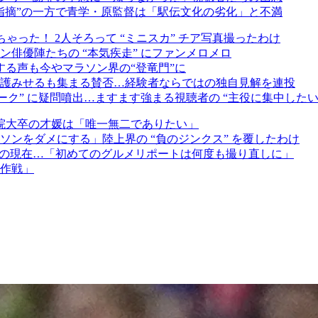
指摘”の一方で青学・原監督は「駅伝文化の劣化」と不満
った！ 2人そろって “ミニスカ” チア写真撮ったわけ
俳優陣たちの “本気疾走” にファンメロメロ
する声も今やマラソン界の“登竜門”に
護みせるも集まる賛否…経験者ならではの独自見解を連投
ク” に疑問噴出…ますます強まる視聴者の “主役に集中したい
学院大卒の才媛は「唯一無二でありたい」
ンをダメにする」陸上界の “負のジンクス” を覆したわけ
活の現在…「初めてのグルメリポートは何度も撮り直しに」
作戦」