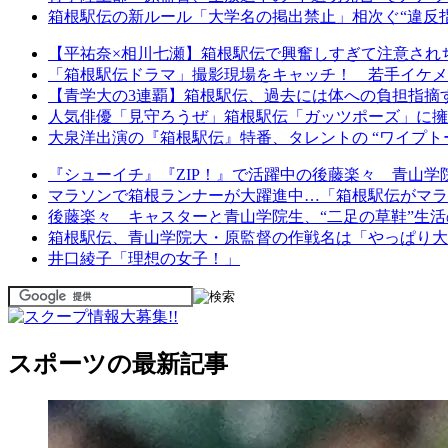
箱根駅伝の新ルール「大学名の掲出禁止」相次ぐ“違反
【平祐奈×相川七瀬】箱根駅伝で興奮しすぎて注意されちゃ
「箱根駅伝ドラマ」撮影現場をキャッチ！ 若手イケメン
【青学大の3連覇】箱根駅伝、過去には体への負担指摘
人気俳優「見守ろうぜ」箱根駅伝「ガッツポーズ」に擁
大泉洋出演の『箱根駅伝』特番、タレントの “ワイプトー
『シューイチ』『ZIP！』で活躍中の後藤楽々 青山
マラソンで箱根ランナーが大躍進中…「箱根駅伝がマラソ
後藤楽々 キャスターと青山学院生、“二足の草鞋”生
箱根駅伝、青山学院大・原監督の作戦名は「やっぱり大
井口綾子「理想の女子！」
スポーツの最新記事