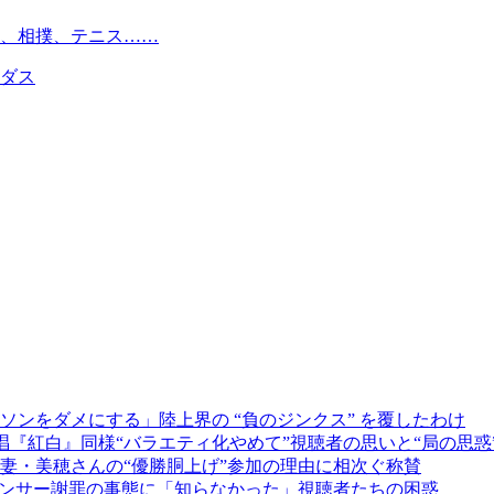
フ、相撲、テニス……
ィダス
ンをダメにする」陸上界の “負のジンクス” を覆したわけ
『紅白』同様“バラエティ化やめて”視聴者の思いと“局の思惑
妻・美穂さんの“優勝胴上げ”参加の理由に相次ぐ称賛
ウンサー謝罪の事態に「知らなかった」視聴者たちの困惑