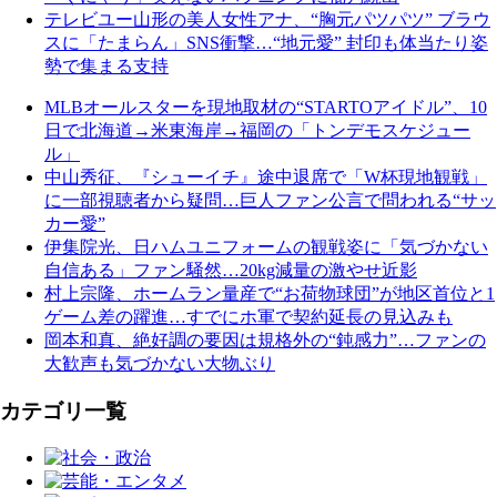
テレビユー山形の美人女性アナ、“胸元パツパツ” ブラウ
スに「たまらん」SNS衝撃…“地元愛” 封印も体当たり姿
勢で集まる支持
MLBオールスターを現地取材の“STARTOアイドル”、10
日で北海道→米東海岸→福岡の「トンデモスケジュー
ル」
中山秀征、『シューイチ』途中退席で「W杯現地観戦」
に一部視聴者から疑問…巨人ファン公言で問われる“サッ
カー愛”
伊集院光、日ハムユニフォームの観戦姿に「気づかない
自信ある」ファン騒然…20kg減量の激やせ近影
村上宗隆、ホームラン量産で“お荷物球団”が地区首位と1
ゲーム差の躍進…すでにホ軍で契約延長の見込みも
岡本和真、絶好調の要因は規格外の“鈍感力”…ファンの
大歓声も気づかない大物ぶり
カテゴリ一覧