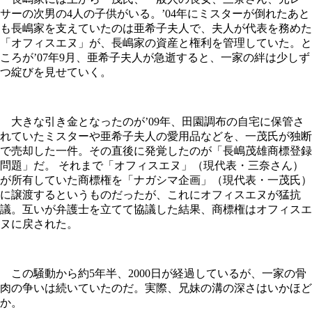
サーの次男の4人の子供がいる。’04年にミスターが倒れたあと
も長嶋家を支えていたのは亜希子夫人で、夫人が代表を務めた
「オフィスエヌ」が、長嶋家の資産と権利を管理していた。と
ころが’07年9月、亜希子夫人が急逝すると、一家の絆は少しず
つ綻びを見せていく。
大きな引き金となったのが’09年、田園調布の自宅に保管さ
れていたミスターや亜希子夫人の愛用品などを、一茂氏が独断
で売却した一件。その直後に発覚したのが「長嶋茂雄商標登録
問題」だ。 それまで「オフィスエヌ」（現代表・三奈さん）
が所有していた商標権を「ナガシマ企画」（現代表・一茂氏）
に譲渡するというものだったが、これにオフィスエヌが猛抗
議。互いが弁護士を立てて協議した結果、商標権はオフィスエ
ヌに戻された。
この騒動から約5年半、2000日が経過しているが、一家の骨
肉の争いは続いていたのだ。実際、兄妹の溝の深さはいかほど
か。