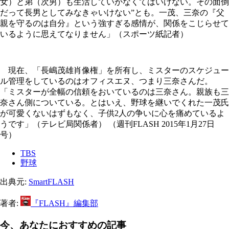
女）と弟（次男）も生活していかなくてはいけない。その面倒
だって長男としてみなきゃいけない”とも。一茂、三奈の『父
親を守るのは自分』という強すぎる感情が、関係をこじらせて
いるように思えてなりません」（スポーツ紙記者）
現在、「長嶋茂雄肖像権」を所有し、ミスターのスケジュー
ル管理をしているのはオフィスエヌ、つまり三奈さんだ。
「ミスターが全幅の信頼をおいているのは三奈さん。親族も三
奈さん側についている。とはいえ、野球を継いでくれた一茂氏
が可愛くないはずもなく、子供2人の争いに心を痛めているよ
うです」（テレビ局関係者） （週刊FLASH 2015年1月27日
号）
TBS
野球
出典元:
SmartFLASH
著者:
『FLASH』編集部
今、あなたにおすすめの記事