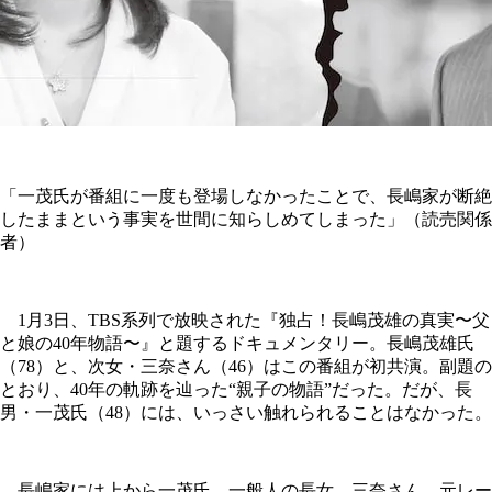
「一茂氏が番組に一度も登場しなかったことで、長嶋家が断絶
したままという事実を世間に知らしめてしまった」（読売関係
者）
1月3日、TBS系列で放映された『独占！長嶋茂雄の真実〜父
と娘の40年物語〜』と題するドキュメンタリー。長嶋茂雄氏
（78）と、次女・三奈さん（46）はこの番組が初共演。副題の
とおり、40年の軌跡を辿った“親子の物語”だった。だが、長
男・一茂氏（48）には、いっさい触れられることはなかった。
長嶋家には上から一茂氏、一般人の長女、三奈さん、元レー