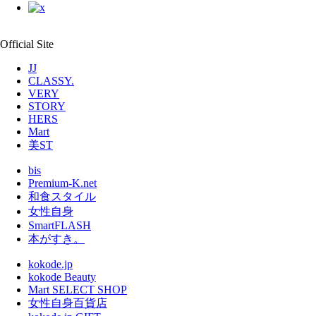
Official Site
JJ
CLASSY.
VERY
STORY
HERS
Mart
美ST
bis
Premium-K.net
和食スタイル
女性自身
SmartFLASH
本がすき。
kokode.jp
kokode Beauty
Mart SELECT SHOP
女性自身百貨店