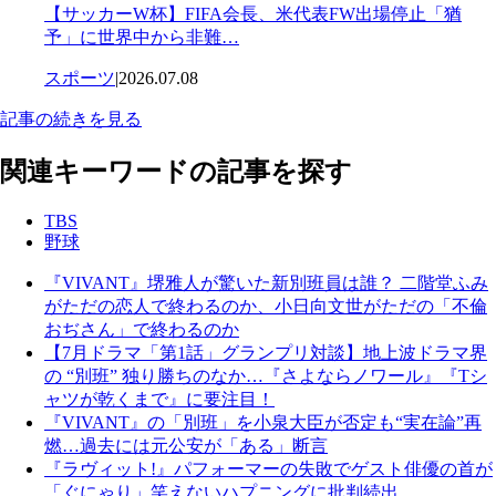
【サッカーW杯】FIFA会長、米代表FW出場停止「猶
予」に世界中から非難…
スポーツ
|
2026.07.08
記事の続きを見る
関連キーワードの記事を探す
TBS
野球
『VIVANT』堺雅人が驚いた新別班員は誰？ 二階堂ふみ
がただの恋人で終わるのか、小日向文世がただの「不倫
おぢさん」で終わるのか
【7月ドラマ「第1話」グランプリ対談】地上波ドラマ界
の “別班” 独り勝ちのなか…『さよならノワール』『Tシ
ャツが乾くまで』に要注目！
『VIVANT』の「別班」を小泉大臣が否定も“実在論”再
燃…過去には元公安が「ある」断言
『ラヴィット!』パフォーマーの失敗でゲスト俳優の首が
「ぐにゃり」笑えないハプニングに批判続出