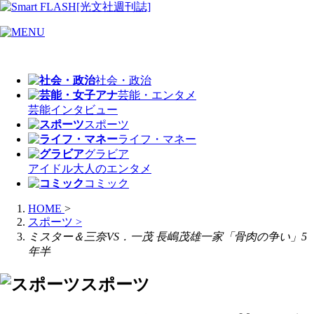
社会・政治
芸能・エンタメ
芸能
インタビュー
スポーツ
ライフ・マネー
グラビア
アイドル
大人のエンタメ
コミック
HOME
>
スポーツ
>
ミスター＆三奈VS．一茂 長嶋茂雄一家「骨肉の争い」5
年半
スポーツ