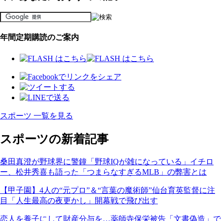
年間定期購読のご案内
スポーツ 一覧を見る
スポーツの新着記事
桑田真澄が野球界に警鐘「野球IQが雑になっている」イチロ
ー、松井秀喜も語った「つまらなすぎるMLB」の弊害とは
【甲子園】4人の“元プロ”＆“言葉の魔術師”仙台育英監督に注
目「人生最高の夜更かし」開幕戦で飛び出す
恋人を養子にして財産分与を…薬師寺保栄被告「文書偽造」で