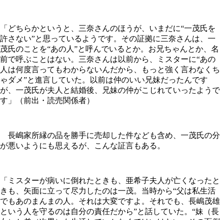
「どちらかというと、三奈さんのほうが、いまだに“一茂氏を
許さない”と思っているようです。その証拠に三奈さんは、一
茂氏のことを“あの人”と呼んでいるとか。お兄ちゃんとか、名
前で呼ぶことはない。三奈さんは以前から、ミスターに“あの
人は何度言ってもわからないんだから、もっと強く言わなくち
ゃダメ”と進言していた。以前は仲のいい兄妹だったんです
が、一茂氏が夫人と結婚後、兄妹の仲がこじれていったようで
す」（前出・読売関係者）
長嶋家所縁の品を勝手に売却した件なども含め、一茂氏の分
が悪いようにも思えるが、こんな証言もある。
「ミスターが病いに倒れたときも、亜希子夫人が亡くなったと
きも、矢面に立って尽力したのは一茂。当時から“父は私生活
でもあのまんまの人。それは大変ですよ。それでも、長嶋茂雄
という人を守るのは自分の責任だから”と話していた。“妹（長