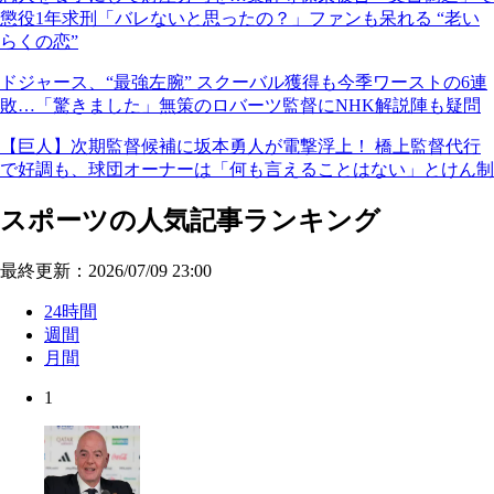
懲役1年求刑「バレないと思ったの？」ファンも呆れる “老い
らくの恋”
ドジャース、“最強左腕” スクーバル獲得も今季ワーストの6連
敗…「驚きました」無策のロバーツ監督にNHK解説陣も疑問
【巨人】次期監督候補に坂本勇人が電撃浮上！ 橋上監督代行
で好調も、球団オーナーは「何も言えることはない」とけん制
スポーツの人気記事ランキング
最終更新：2026/07/09 23:00
24時間
週間
月間
1