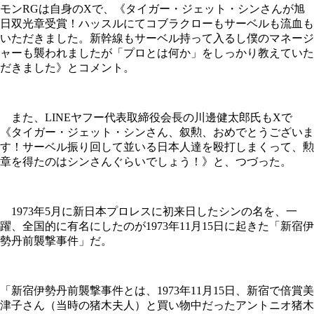
モンRGは自身のXで、《タイガー・ジェット・シンさんが旭
日双光章受賞！ハッスルにてコブラクローもサーベルも流血も
いただきました。新幹線もサーベル持って入るし僕のマネージ
ャーも襲われましたが「プロとは何か」をしっかり教えていた
だきました》とコメント。
また、LINEヤフー代表取締役会長の川邊健太郎氏もXで
《タイガー・ジェット・シンさん、叙勲、おめでとうございま
す！サーベル振り回して並いる日本人達を殴打しまくって、勲
章を得たのはシンさんぐらいでしょう！》と、つづった。
1973年5月に新日本プロレスに初来日したシンの名を、一
躍、全国的に有名にしたのが1973年11月15日に起きた「新宿伊
勢丹前襲撃事件」だ。
「新宿伊勢丹前襲撃事件とは、1973年11月15日、新宿で倍賞美
津子さん（当時の猪木夫人）と買い物中だったアントニオ猪木