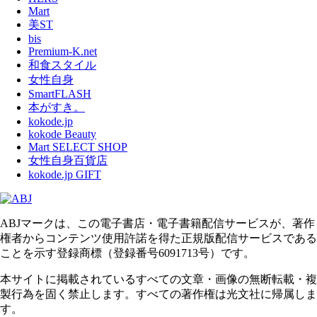
Mart
美ST
bis
Premium-K.net
和食スタイル
女性自身
SmartFLASH
本がすき。
kokode.jp
kokode Beauty
Mart SELECT SHOP
女性自身百貨店
kokode.jp GIFT
ABJマークは、この電子書店・電子書籍配信サービスが、著作
権者からコンテンツ使用許諾を得た正規版配信サービスである
ことを示す登録商標（登録番号6091713号）です。
本サイトに掲載されているすべての文章・画像の無断転載・複
製行為を固く禁止します。すべての著作権は光文社に帰属しま
す。