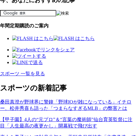
今、あなたにおすすめの記事
年間定期購読のご案内
スポーツ 一覧を見る
スポーツの新着記事
桑田真澄が野球界に警鐘「野球IQが雑になっている」イチロ
ー、松井秀喜も語った「つまらなすぎるMLB」の弊害とは
【甲子園】4人の“元プロ”＆“言葉の魔術師”仙台育英監督に注
目「人生最高の夜更かし」開幕戦で飛び出す