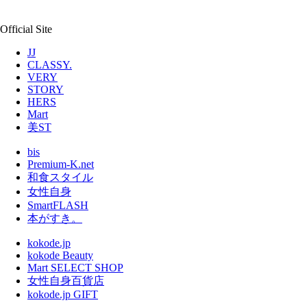
Official Site
JJ
CLASSY.
VERY
STORY
HERS
Mart
美ST
bis
Premium-K.net
和食スタイル
女性自身
SmartFLASH
本がすき。
kokode.jp
kokode Beauty
Mart SELECT SHOP
女性自身百貨店
kokode.jp GIFT