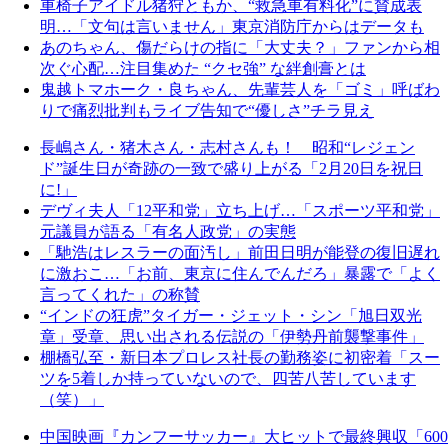
車椅子アイドル猪狩ともか、“救急車有料化”に賛成表
明…「文句は言いません」東京消防庁からはデータも
あのちゃん、傷だらけの指に「大丈夫？」ファンから相
次ぐ心配…注目集めた “クセ強” な絆創膏とは
鬼越トマホーク・良ちゃん、先輩芸人を「ゴミ」呼ばわ
りで痛烈批判もライブ告知で“優しさ”チラ見え
長嶋さん・猪木さん・志村さんも！ 昭和“レジェン
ド”誕生日が奇跡の一致で盛り上がる「2月20日を祝日
に!」
デヴィ夫人「12平和党」立ち上げ…「スポーツ平和党」
元議員が語る「有名人政党」の実態
「馳浩はレスラーの面汚し」前田日明が能登の復旧遅れ
に激おこ…「お前、東京に住んでんだろ」暴露で「よく
言ってくれた」の称賛
“インドの狂虎”タイガー・ジェット・シン「旭日双光
章」受章、思い出される伝説の「伊勢丹前襲撃事件」
棚橋弘至・新日本プロレス社長の勤務姿に初密着「スー
ツを5着しか持っていないので、四苦八苦しています
（笑）」
中国映画『カンフーサッカー』大ヒットで最終興収「600