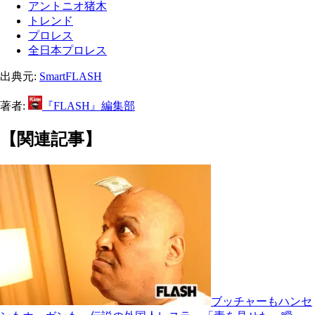
アントニオ猪木
トレンド
プロレス
全日本プロレス
出典元:
SmartFLASH
著者:
『FLASH』編集部
【関連記事】
ブッチャーもハンセ