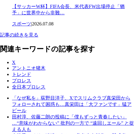
【サッカーW杯】FIFA会長、米代表FW出場停止「猶
予」に世界中から非難…
スポーツ
|
2026.07.08
記事の続きを見る
関連キーワードの記事を探す
X
アントニオ猪木
トレンド
プロレス
全日本プロレス
「なぜ私を」荻野目洋子、Xでスリムクラブ真栄田から
フォローされて困惑も…真栄田は「大ファンです」猛ア
ピール
田村淳、佐藤二朗の投稿に「僕もずっと青春したい」
…“意味がわからない” 批判の一方で “遠回しエール” と捉
える人も