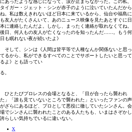
にあったような感じになって、涙が止まらなかった。この私、
タイガー・ジェット・シンが赤子のように泣いていたんだから
ね。私は数えきれないほど日本に来ているから、仙台や福島に
も友人がたくさんいて、あのニュース映像を見たあとすぐに日
本に連絡したんだよ。しかし、まったく連絡が取れなくてね。
後日、何人もの友人が亡くなったのを知ったんだ……。もう何
日も眠れない夜が続いたよ》
そして、シンは《人間は皆平等で人種なんか関係ないと思っ
てるから、私ができるすべてのことでサポートしたいと思って
るよ》とも語ってい
る。
ひとたびプロレスの会場となると、「目が合ったら襲われ
た」「誰も見ていないところで襲われた」といったファンの声
がざらにあるほど、プロとして悪役に徹していたシンさん。会
場でシンさんに襲われたことのある人たちも、いまはさぞかし
誇らしい気持ちでいるに違いない。
X