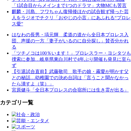
「1試合目からメインまで1つのドラマ」大物MCも苦言
麒麟・川島、フワちゃん復帰後ほかの試合観ず帰った芸
人をラジオでチクリ「おやじの小言」にあふれる“プロレ
ス愛”
はなわの長男・塙元輝 柔道の道から全日本プロレス入
団、声援の一方「妻子がいるのに自分探し」賛否分かれ
る
「ツチノコは100％います！」プロレスラー・ヨシタツも
捜索に参加…岐阜県東白川村で4年ぶり開催も発見に至ら
ず
【引退試合直前】武藤敬司 歌手の娘・霧愛が明かす父
との秘話…幼稚園での決め台詞は「言うこと聞かなかっ
たら潰すよ（笑）」
宮原健斗「全日本プロレスの合宿所には生き霊が出る」
カテゴリ一覧