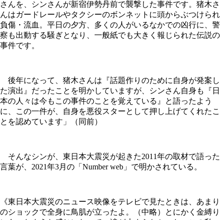
さんを、シンさんが新宿伊勢丹前で襲撃した事件です。猪木さ
んはガードレールやタクシーのボンネットに頭からぶつけられ
負傷・流血。平日の夕方、多くの人がいるなかでの凶行に、警
察も出動する騒ぎとなり、一般紙でも大きく報じられた伝説の
事件です。
後年になって、猪木さんは『話題作りのために自身が発案し
た演出』だったことを明かしていますが、シンさん自身も『日
本の人々は今もこの事件のことを覚えている』と語ったよう
に、この一件が、自身を悪役スターとして押し上げてくれたこ
とを認めています」（同前）
そんなシンが、東日本大震災が起きた2011年の取材で語った
言葉が、2021年3月の「Number web」で明かされている。
《東日本大震災のニュース映像をテレビで見たときは、あまり
のショックで全身に鳥肌が立ったよ。（中略）とにかく金縛り