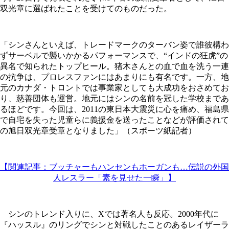
双光章に選ばれたことを受けてのものだった。
「シンさんといえば、トレードマークのターバン姿で誰彼構わ
ずサーベルで襲いかかるパフォーマンスで、“インドの狂虎”の
異名で知られたトップヒール。猪木さんとの血で血を洗う一連
の抗争は、プロレスファンにはあまりにも有名です。一方、地
元のカナダ・トロントでは事業家としても大成功をおさめてお
り、慈善団体も運営。地元にはシンの名前を冠した学校まであ
るほどです。今回は、2011の東日本大震災に心を痛め、福島県
で自宅を失った児童らに義援金を送ったことなどが評価されて
の旭日双光章受章となりました」（スポーツ紙記者）
【関連記事：ブッチャーもハンセンもホーガンも…伝説の外国
人レスラー「素を見せた一瞬」】
シンのトレンド入りに、Xでは著名人も反応。2000年代に
『ハッスル』のリングでシンと対戦したことのあるレイザーラ