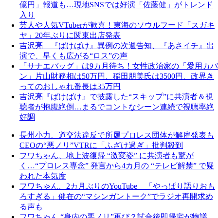
億円」報道も…現地SNSでは好演「佐藤健」がトレンド
入り
芸人や人気VTuberが歓喜！東海のソウルフード「スガキ
ヤ」20年ぶりに関東出店発表
吉沢亮 『ばけばけ』異例の次週告知、『あさイチ』出
演で、早くも広がる“ロス”の声
「サナエバッグ」は9カ月待ち！女性政治家の「愛用カバ
ン」片山財務相は50万円、稲田朋美氏は3500円、政界き
ってのおしゃれ番長は35万円
吉沢亮『ばけばけ』で披露した“スキップ”に共演者＆視
聴者が抱腹絶倒…まるでコントなシーン連続で視聴率絶
好調
長州小力、道交法違反で所属プロレス団体が解雇発表も
CEOの“悪ノリ”VTRに「ふざけ過ぎ」批判殺到
フワちゃん、地上波復帰 “激変姿” に共演者も驚が
く…“プロレス専念” 発言から4カ月の “テレビ解禁” で疑
われた本気度
フワちゃん、2カ月ぶりのYouTube 「やっぱり語りおも
ろすぎる」健在の“マシンガントーク”でラジオ再開求め
る声も
フワちゃん “身内の悪ノリ”再び？試合後即帰宅が物議