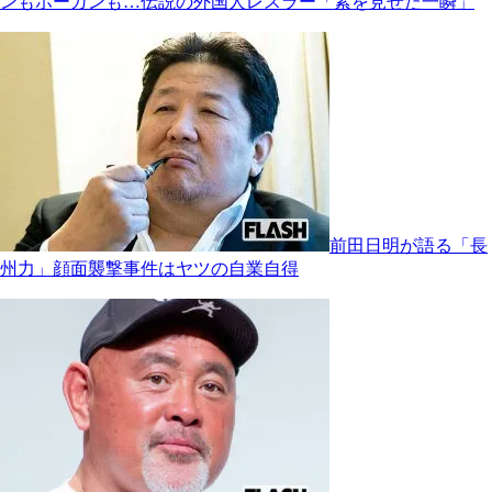
ンもホーガンも…伝説の外国人レスラー「素を見せた一瞬」
前田日明が語る「長
州力」顔面襲撃事件はヤツの自業自得