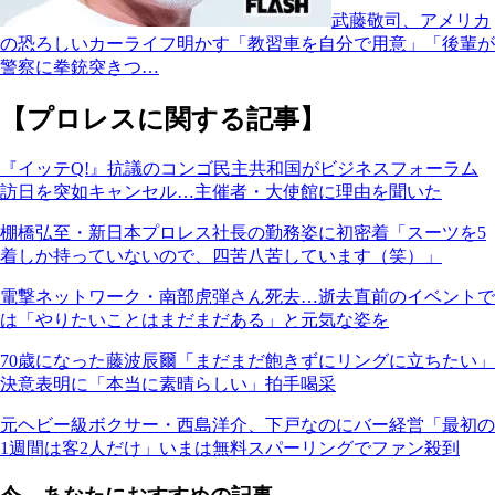
武藤敬司、アメリカ
の恐ろしいカーライフ明かす「教習車を自分で用意」「後輩が
警察に拳銃突きつ…
【プロレスに関する記事】
『イッテQ!』抗議のコンゴ民主共和国がビジネスフォーラム
訪日を突如キャンセル…主催者・大使館に理由を聞いた
棚橋弘至・新日本プロレス社長の勤務姿に初密着「スーツを5
着しか持っていないので、四苦八苦しています（笑）」
電撃ネットワーク・南部虎弾さん死去…逝去直前のイベントで
は「やりたいことはまだまだある」と元気な姿を
70歳になった藤波辰爾「まだまだ飽きずにリングに立ちたい」
決意表明に「本当に素晴らしい」拍手喝采
元ヘビー級ボクサー・西島洋介、下戸なのにバー経営「最初の
1週間は客2人だけ」いまは無料スパーリングでファン殺到