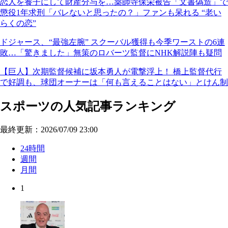
恋人を養子にして財産分与を…薬師寺保栄被告「文書偽造」で
懲役1年求刑「バレないと思ったの？」ファンも呆れる “老い
らくの恋”
ドジャース、“最強左腕” スクーバル獲得も今季ワーストの6連
敗…「驚きました」無策のロバーツ監督にNHK解説陣も疑問
【巨人】次期監督候補に坂本勇人が電撃浮上！ 橋上監督代行
で好調も、球団オーナーは「何も言えることはない」とけん制
スポーツの人気記事ランキング
最終更新：2026/07/09 23:00
24時間
週間
月間
1