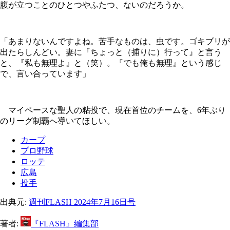
腹が立つことのひとつやふたつ、ないのだろうか。
「あまりないんですよね。苦手なものは、虫です。ゴキブリが
出たらしんどい。妻に『ちょっと（捕りに）行って』と言う
と、『私も無理よ』と（笑）。『でも俺も無理』という感じ
で、言い合っています」
マイペースな聖人の粘投で、現在首位のチームを、6年ぶり
のリーグ制覇へ導いてほしい。
カープ
プロ野球
ロッテ
広島
投手
出典元:
週刊FLASH 2024年7月16日号
著者:
『FLASH』編集部