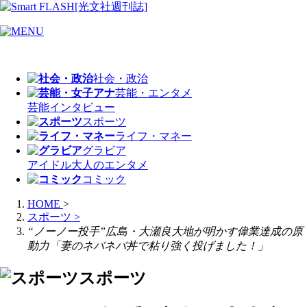
社会・政治
芸能・エンタメ
芸能
インタビュー
スポーツ
ライフ・マネー
グラビア
アイドル
大人のエンタメ
コミック
HOME
>
スポーツ
>
“ノーノー投手”広島・大瀬良大地が明かす偉業達成の原
動力「妻のネバネバ丼で粘り強く投げました！」
スポーツ