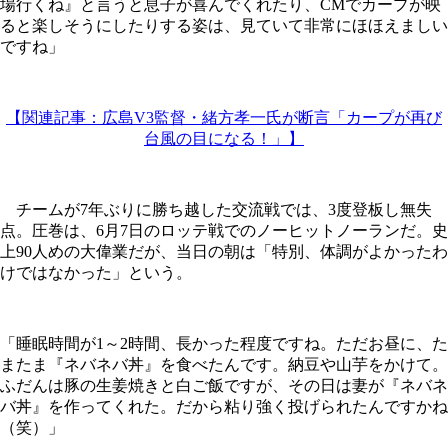
場行くね』と言うと息子が喜んでくれたり、CMでカープが映
ると楽しそうにしたりする姿は、見ていて非常にほほえましい
ですね」
【関連記事：広島V3監督・緒方孝一氏が断言「カープが再び
台風の目になる！」】
チームが7年ぶりに勝ち越した交流戦では、3度登板し無失
点。圧巻は、6月7日のロッテ戦でのノーヒットノーランだ。史
上90人めの大偉業だが、当日の朝は「特別、体調がよかったわ
けではなかった」という。
「睡眠時間が1～2時間、長かった程度ですね。ただお昼に、た
またま『ネバネバ丼』を食べたんです。納豆や山芋をかけて。
ふだんは豚の生姜焼きと白ご飯ですが、その日は妻が『ネバネ
バ丼』を作ってくれた。だから粘り強く投げられたんですかね
（笑）」