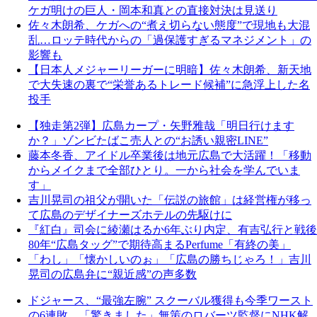
ケガ明けの巨人・岡本和真との直接対決は見送り
佐々木朗希、ケガへの“煮え切らない態度”で現地も大混
乱…ロッテ時代からの「過保護すぎるマネジメント」の
影響も
【日本人メジャーリーガーに明暗】佐々木朗希、新天地
で大失速の裏で“栄誉あるトレード候補”に急浮上した名
投手
【独走第2弾】広島カープ・矢野雅哉「明日行けます
か？」ゾンビたばこ売人との“お誘い親密LINE”
藤本冬香、アイドル卒業後は地元広島で大活躍！「移動
からメイクまで全部ひとり。一から社会を学んでいま
す」
吉川晃司の祖父が開いた「伝説の旅館」は経営権が移っ
て広島のデザイナーズホテルの先駆けに
『紅白』司会に綾瀬はるか6年ぶり内定、有吉弘行と戦後
80年“広島タッグ”で期待高まるPerfume「有終の美」
「わし」「懐かしいのぉ」「広島の勝ちじゃろ！」吉川
晃司の広島弁に“親近感”の声多数
ドジャース、“最強左腕” スクーバル獲得も今季ワースト
の6連敗…「驚きました」無策のロバーツ監督にNHK解