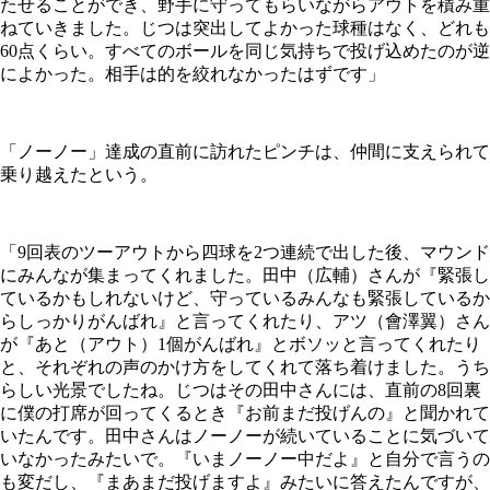
たせることができ、野手に守ってもらいながらアウトを積み重
ねていきました。じつは突出してよかった球種はなく、どれも
60点くらい。すべてのボールを同じ気持ちで投げ込めたのが逆
によかった。相手は的を絞れなかったはずです」
「ノーノー」達成の直前に訪れたピンチは、仲間に支えられて
乗り越えたという。
「9回表のツーアウトから四球を2つ連続で出した後、マウンド
にみんなが集まってくれました。田中（広輔）さんが『緊張し
ているかもしれないけど、守っているみんなも緊張しているか
らしっかりがんばれ』と言ってくれたり、アツ（會澤翼）さん
が『あと（アウト）1個がんばれ』とボソッと言ってくれたり
と、それぞれの声のかけ方をしてくれて落ち着けました。うち
らしい光景でしたね。じつはその田中さんには、直前の8回裏
に僕の打席が回ってくるとき『お前まだ投げんの』と聞かれて
いたんです。田中さんはノーノーが続いていることに気づいて
いなかったみたいで。『いまノーノー中だよ』と自分で言うの
も変だし、『まあまだ投げますよ』みたいに答えたんですが、