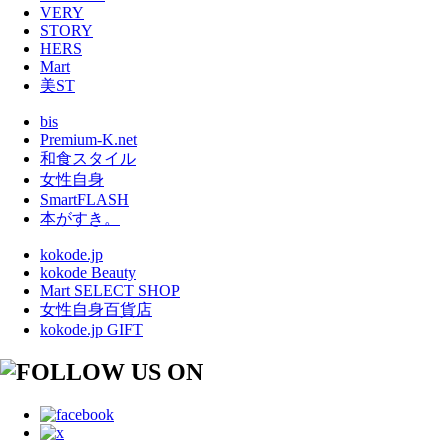
VERY
STORY
HERS
Mart
美ST
bis
Premium-K.net
和食スタイル
女性自身
SmartFLASH
本がすき。
kokode.jp
kokode Beauty
Mart SELECT SHOP
女性自身百貨店
kokode.jp GIFT