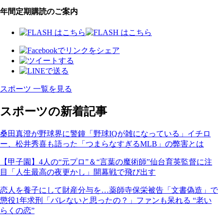
年間定期購読のご案内
スポーツ 一覧を見る
スポーツの新着記事
桑田真澄が野球界に警鐘「野球IQが雑になっている」イチロ
ー、松井秀喜も語った「つまらなすぎるMLB」の弊害とは
【甲子園】4人の“元プロ”＆“言葉の魔術師”仙台育英監督に注
目「人生最高の夜更かし」開幕戦で飛び出す
恋人を養子にして財産分与を…薬師寺保栄被告「文書偽造」で
懲役1年求刑「バレないと思ったの？」ファンも呆れる “老い
らくの恋”