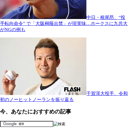
中日・根尾昂、“投
手転向命令” で「大阪桐蔭出禁」が現実味…ホークスに九共大
がNGの例も
千賀滉大投手、令和
初のノーヒットノーランを振り返る
今、あなたにおすすめの記事