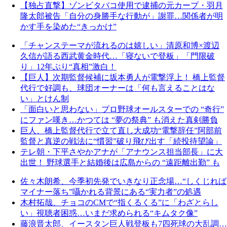
【独占直撃】ゾンビタバコ使用で逮捕の元カープ・羽月
隆太郎被告「自分の身勝手な行動が」謝罪…関係者が明
かす手を染めた“きっかけ”
「チャンステーマが流れるのは嬉しい」清原和博×渡辺
久信が語る西武黄金時代…「寝ないで登板」「門限破
り」12年ぶり“真相”激白！
【巨人】次期監督候補に坂本勇人が電撃浮上！ 橋上監督
代行で好調も、球団オーナーは「何も言えることはな
い」とけん制
「面白いと思わない」プロ野球オールスターでの “奇行”
にファン嘆き…かつては “夢の祭典” も消えた真剣勝負
巨人、橋上監督代行で立て直し大成功“電撃辞任”阿部前
監督と真逆の戦法に“慣習”破り飛び出す「続投待望論」
テレ朝・下平さやかアナが「アナウンス担当部長」に大
出世！ 野球選手と結婚後は広島からの “遠距離出勤” も
佐々木朗希、今季初先発でいきなり正念場…“しくじれば
マイナー落ち”囁かれる背景にある“実力者”の処遇
木村拓哉、チョコのCMで“指くるくる”に「わざとらし
い」視聴者困惑…いまだ求められる“キムタク像”
藤浪晋太郎、イースタン巨人戦登板も7四死球の大乱調…