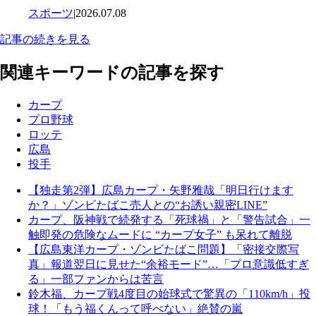
スポーツ
|
2026.07.08
記事の続きを見る
関連キーワードの記事を探す
カープ
プロ野球
ロッテ
広島
投手
【独走第2弾】広島カープ・矢野雅哉「明日行けます
か？」ゾンビたばこ売人との“お誘い親密LINE”
カープ、阪神戦で続発する「死球禍」と「警告試合」一
触即発の危険なムードに “カープ女子” も呆れて離脱
【広島東洋カープ・ゾンビたばこ問題】「密接交際写
真」報道翌日に見せた“余裕モード”…「プロ意識低すぎ
る」一部ファンからは苦言
鈴木福、カープ戦4度目の始球式で驚異の「110km/h」投
球！「もう福くんって呼べない」絶賛の嵐