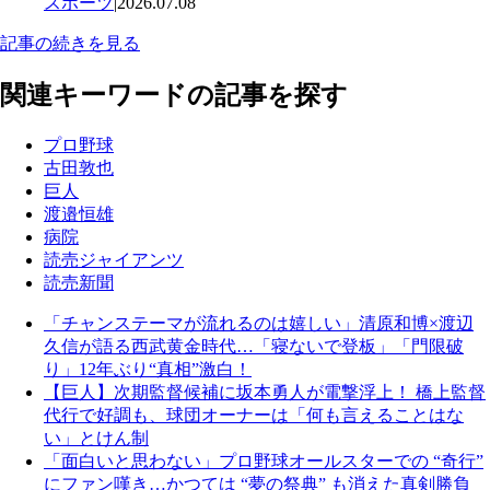
スポーツ
|
2026.07.08
記事の続きを見る
関連キーワードの記事を探す
プロ野球
古田敦也
巨人
渡邉恒雄
病院
読売ジャイアンツ
読売新聞
「チャンステーマが流れるのは嬉しい」清原和博×渡辺
久信が語る西武黄金時代…「寝ないで登板」「門限破
り」12年ぶり“真相”激白！
【巨人】次期監督候補に坂本勇人が電撃浮上！ 橋上監督
代行で好調も、球団オーナーは「何も言えることはな
い」とけん制
「面白いと思わない」プロ野球オールスターでの “奇行”
にファン嘆き…かつては “夢の祭典” も消えた真剣勝負