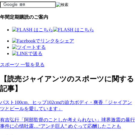
年間定期購読のご案内
スポーツ 一覧を見る
【読売ジャイアンツのスポーツに関する
記事】
バスト100cm、ヒップ102cmの迫力ボディ・爽香「ジャイアン
ツとビールを愛しています」
有吉弘行「阿部監督のことしか考えられない」球界激震の暴行
事件に心情吐露…“アンチ巨人” めぐって応酬したことも