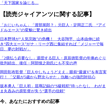
「天下国家を論じる…
【読売ジャイアンツに関する記事】
「おじいちゃん」「渡部篤郎？」元巨人・定岡正二氏 “アイ
ドルエース”の変貌に驚き続出
日本野球が“人気完敗”の危機！ 大谷翔平、山本由伸に続
き“四大エース”がナ・リーグ西に集結すれば「メジャーで毎
日、夢の対戦が」
「2億払う必要なし」退団する巨人・原辰徳監督の年俸めぐり
批判続出、後任・阿部慎之助氏にも不安の声
岡田彰布監督「巨人やしちょうどええ」眼前“最速V”を有言実
行！ 「父親が5歳から野次らせた」仇敵への強烈対抗心
坂本勇人「巨人初」屈辱記録の“S級戦犯”待ったなし わがま
ま丸呑みの原監督が失う“選手の信頼”
今、あなたにおすすめの記事