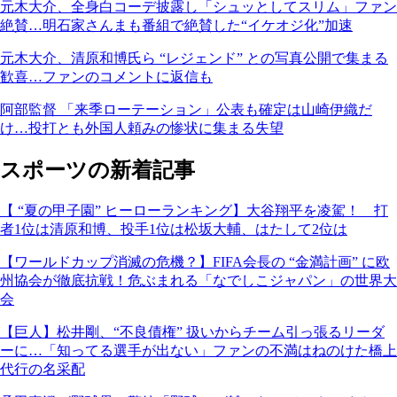
元木大介、全身白コーデ披露し「シュッとしてスリム」ファン
絶賛…明石家さんまも番組で絶賛した“イケオジ化”加速
元木大介、清原和博氏ら “レジェンド” との写真公開で集まる
歓喜…ファンのコメントに返信も
阿部監督 「来季ローテーション」公表も確定は山崎伊織だ
け…投打とも外国人頼みの惨状に集まる失望
スポーツの新着記事
【 “夏の甲子園” ヒーローランキング】大谷翔平を凌駕！ 打
者1位は清原和博、投手1位は松坂大輔、はたして2位は
【ワールドカップ消滅の危機？】FIFA会長の “金満計画” に欧
州協会が徹底抗戦！危ぶまれる「なでしこジャパン」の世界大
会
【巨人】松井剛、“不良債権” 扱いからチーム引っ張るリーダ
ーに…「知ってる選手が出ない」ファンの不満はねのけた橋上
代行の名采配