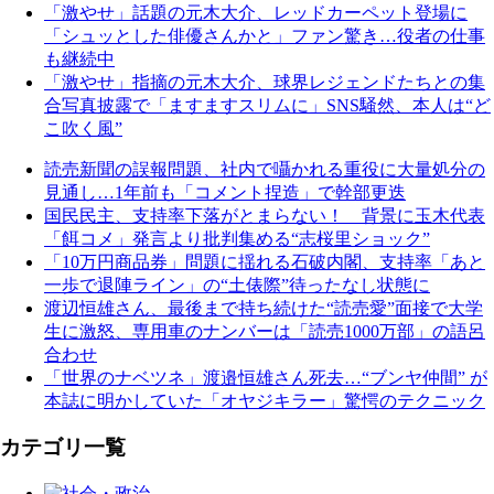
「激やせ」話題の元木大介、レッドカーペット登場に
「シュッとした俳優さんかと」ファン驚き…役者の仕事
も継続中
「激やせ」指摘の元木大介、球界レジェンドたちとの集
合写真披露で「ますますスリムに」SNS騒然、本人は“ど
こ吹く風”
読売新聞の誤報問題、社内で囁かれる重役に大量処分の
見通し…1年前も「コメント捏造」で幹部更迭
国民民主、支持率下落がとまらない！ 背景に玉木代表
「餌コメ」発言より批判集める“志桜里ショック”
「10万円商品券」問題に揺れる石破内閣、支持率「あと
一歩で退陣ライン」の“土俵際”待ったなし状態に
渡辺恒雄さん、最後まで持ち続けた“読売愛”面接で大学
生に激怒、専用車のナンバーは「読売1000万部」の語呂
合わせ
「世界のナベツネ」渡邉恒雄さん死去…“ブンヤ仲間” が
本誌に明かしていた「オヤジキラー」驚愕のテクニック
カテゴリ一覧