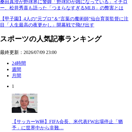
桑田真澄が野球界に警鐘「野球IQが雑になっている」イチロ
ー、松井秀喜も語った「つまらなすぎるMLB」の弊害とは
【甲子園】4人の“元プロ”＆“言葉の魔術師”仙台育英監督に注
目「人生最高の夜更かし」開幕戦で飛び出す
スポーツの人気記事ランキング
最終更新：2026/07/09 23:00
24時間
週間
月間
1
【サッカーW杯】FIFA会長、米代表FW出場停止「猶
予」に世界中から非難…