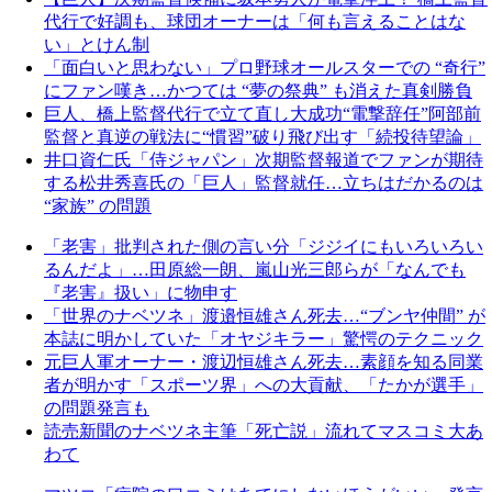
代行で好調も、球団オーナーは「何も言えることはな
い」とけん制
「面白いと思わない」プロ野球オールスターでの “奇行”
にファン嘆き…かつては “夢の祭典” も消えた真剣勝負
巨人、橋上監督代行で立て直し大成功“電撃辞任”阿部前
監督と真逆の戦法に“慣習”破り飛び出す「続投待望論」
井口資仁氏「侍ジャパン」次期監督報道でファンが期待
する松井秀喜氏の「巨人」監督就任…立ちはだかるのは
“家族” の問題
「老害」批判された側の言い分「ジジイにもいろいろい
るんだよ」…田原総一朗、嵐山光三郎らが「なんでも
『老害』扱い」に物申す
「世界のナベツネ」渡邉恒雄さん死去…“ブンヤ仲間” が
本誌に明かしていた「オヤジキラー」驚愕のテクニック
元巨人軍オーナー・渡辺恒雄さん死去…素顔を知る同業
者が明かす「スポーツ界」への大貢献、「たかが選手」
の問題発言も
読売新聞のナベツネ主筆「死亡説」流れてマスコミ大あ
わて