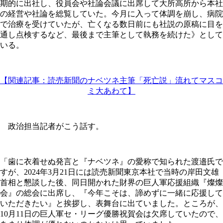
期的に出社し、役員会や社論会議に出席して大所高所から本社
の経営や社論を総覧していた。今月に入って体調を崩し、病院
で治療を受けていたが、亡くなる数日前にも社説の原稿に目を
通し点検するなど、最後まで主筆として執務を続けた》として
いる。
【関連記事：読売新聞のナベツネ主筆「死亡説」流れてマスコ
ミ大あわて】
政治担当記者がこう話す。
「歯に衣着せぬ発言と『ナベツネ』の愛称で知られた渡邉氏で
すが、2024年3月21日には読売新聞東京本社で当時の岸田文雄
首相と懇談した後、同日開かれた財界の巨人軍応援組織『燦燦
会』の総会に出席し、『今年こそは、諦めずに一緒に応援して
いただきたい』と挨拶し、表舞台に出ていました。ところが、
10月11日の巨人軍セ・リーグ優勝祝賀会は欠席していたので、