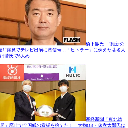
橋下徹氏 “維新の
顔”露見でテレビ出演に黄信号…「ヒトラー」に例えた著名人
は菅氏で6人め
産経新聞「東北総
局」廃止で全国紙の看板を捨てた！ 大物OB・俵孝太郎氏は