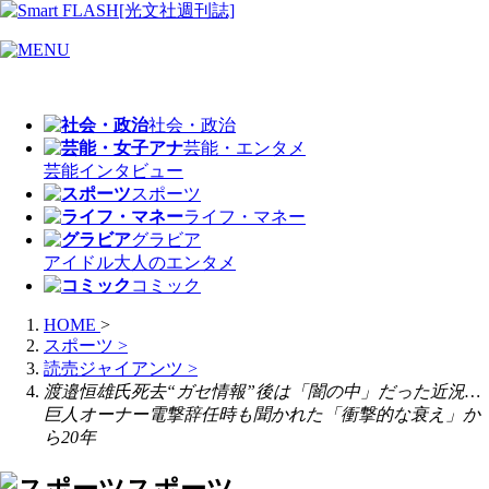
社会・政治
芸能・エンタメ
芸能
インタビュー
スポーツ
ライフ・マネー
グラビア
アイドル
大人のエンタメ
コミック
HOME
>
スポーツ
>
読売ジャイアンツ
>
渡邉恒雄氏死去“ガセ情報”後は「闇の中」だった近況…
巨人オーナー電撃辞任時も聞かれた「衝撃的な衰え」か
ら20年
スポーツ