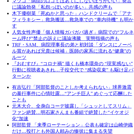
マツコ「病院の口コミはあてにしないほうがいい」発言
に議論勃発「私怨っぽいのが多い」共感の声も
木下優樹菜「死ぬかと思った」ハンドクリームで「アナ
フィラキシー」救急搬送…救急車での “車内待機” も明か
す
人気女性声優「個人情報ガバガバ過ぎ」病院での“フルネ
ーム呼び”禁止の訴えに議論沸騰 実態指摘の声も
TRF・SAM、病院理事長の弟と初対談「ダンスにノーベ
ル賞があれば兄貴は候補」医師の家系に流れる“健康”の
ルーツ
『おむすび』“コロナ禍” 描くも橋本環奈の “現実感ない”
行動に視聴者あきれ…子役交代で “感染収束” も駆け足パ
ターンか
有吉弘行「阿部監督のことしか考えられない」球界激震
の暴行事件に心情吐露…“アンチ巨人” めぐって応酬した
ことも
元木大介、全身白コーデ披露し「シュッとしてスリム」
ファン絶賛…明石家さんまも番組で絶賛した“イケオジ
化”加速
阿部監督 「来季ローテーション」公表も確定は山崎伊織
だけ…投打とも外国人頼みの惨状に集まる失望