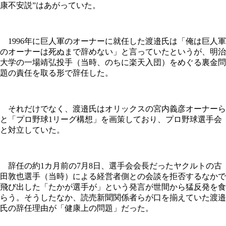
康不安説”はあがっていた。
1996年に巨人軍のオーナーに就任した渡邉氏は「俺は巨人軍
のオーナーは死ぬまで辞めない」と言っていたというが、明治
大学の一場靖弘投手（当時、のちに楽天入団）をめぐる裏金問
題の責任を取る形で辞任した。
それだけでなく、渡邉氏はオリックスの宮内義彦オーナーら
と「プロ野球1リーグ構想」を画策しており、プロ野球選手会
と対立していた。
辞任の約1カ月前の7月8日、選手会会長だったヤクルトの古
田敦也選手（当時）による経営者側との会談を拒否するなかで
飛び出した「たかが選手が」という発言が世間から猛反発を食
らう。そうしたなか、読売新聞関係者らが口を揃えていた渡邉
氏の辞任理由が「健康上の問題」だった。