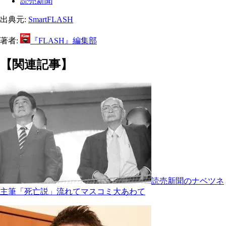
読売新聞
出典元:
SmartFLASH
著者:
『FLASH』編集部
【関連記事】
読売新聞のナベツネ
主筆「死亡説」流れてマスコミ大あわて