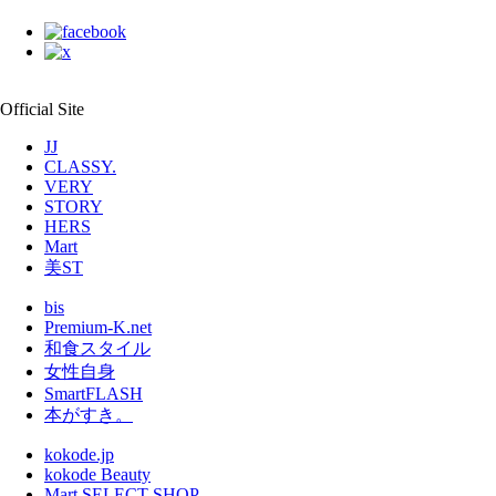
Official Site
JJ
CLASSY.
VERY
STORY
HERS
Mart
美ST
bis
Premium-K.net
和食スタイル
女性自身
SmartFLASH
本がすき。
kokode.jp
kokode Beauty
Mart SELECT SHOP