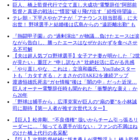
巨人、橋上監督代行で立て直し大成功“電撃辞任”阿部前
監督と真逆の戦法に“慣習”破り飛び出す「続投待望論」
テレ朝・下平さやかアナが「アナウンス担当部長」に大
出世！ 野球選手と結婚後は広島からの “遠距離出勤” も
『熱闘甲子園』の “過剰演出” が物議…負けたエースは涙
ながら告白し、勝ったエースはなぜかおかずを食べさせ
る不可解
【夫は超人気プロ野球選手】女子アナ妻が明かした「2世
が見たい」重圧と “申し訳なさ” 壮絶妊活に広がる共感
「やり直しやな、これは」立浪和義氏、YouTubeスター
トも「カタすぎる」とまさかのTAKE2を連続アップ
渡邉恒雄氏死去“ガセ情報”後は「闇の中」だった近況…
巨人オーナー電撃辞任時も聞かれた「衝撃的な衰え」か
ら20年
「野球は捕手から」広澤克実が巨人の“扇の要”を小林誠
司に期待【第一人者が推す次世代スター】
【巨人】松井剛、“不良債権” 扱いからチーム引っ張るリ
ーダーに…「知ってる選手が出ない」ファンの不満はね
のけた橋上代行の名采配
【巨人】次期監督候補に坂本勇人が電撃浮上！ 橋上監督