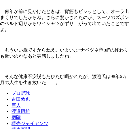
何年か前に見かけたときは、背筋もビシッとして、オーラ出
まくりでしたからね。さらに驚かされたのが、スーツのズボン
のベルト辺りからワイシャツがずり上がって出ていたことです
よ。
もういい歳ですからねえ。いよいよ“ナベツネ帝国”の終わり
も近いのかなあと実感しましたね」
そんな健康不安説もたびたび囁かれたが、渡邉氏は98年6カ
月の人生を生き抜いた——。
プロ野球
古田敦也
巨人
渡邉恒雄
病院
読売ジャイアンツ