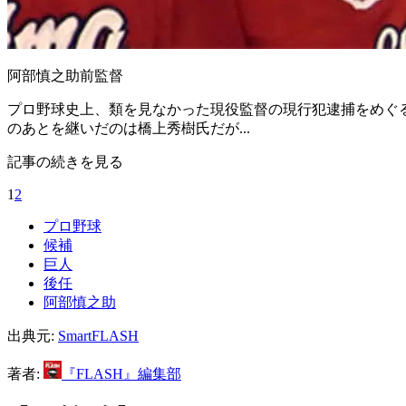
阿部慎之助前監督
プロ野球史上、類を見なかった現役監督の現行犯逮捕をめぐ
のあとを継いだのは橋上秀樹氏だが...
記事の続きを見る
1
2
プロ野球
候補
巨人
後任
阿部慎之助
出典元:
SmartFLASH
著者:
『FLASH』編集部