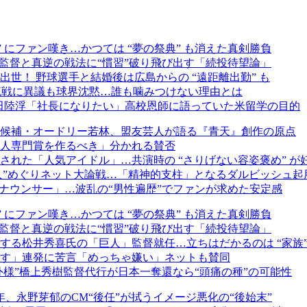
 にファン嘆き…かつては “夢の祭典” も消えた真剣勝負
監督と真逆の戦法に“慣習”破り飛び出す「続投待望論」
世！ 野球選手と結婚後は広島からの “遠距離出勤” も
交流戦に異議も球界沈黙…誰も噛みつけない理由とは
西田陸浮「社長になりたい」高校恩師に語っていた米留学の目的
候補・オードリー若林、盟友芸人が語る『青天』創作の原点
人専門賞を作るべき」分かれる賛否
れた「人気アイドル」…共演時の “さりげない容姿褒め” が
1人”めぐりネット大論戦…「精神的支柱」となるダルビッシュ起
ナウンサー」…波乱の“男性遍歴”でファンが求めた安定感
 にファン嘆き…かつては “夢の祭典” も消えた真剣勝負
監督と真逆の戦法に“慣習”破り飛び出す「続投待望論」
る松井秀喜氏の「巨人」監督就任…立ちはだかるのは “家族”
す」連発に苦言「めっちゃ嫌い」ネットも賛同
外様”橋上秀樹監督代行が日本一奪還なら“頭痛の種”の可能性
、永野芽郁のCM“後任”が拭うイメージ悪化の“後始末”