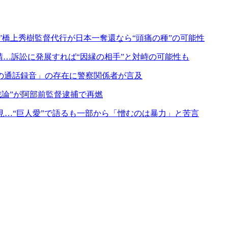
”橋上秀樹監督代行が日本一奪還なら“頭痛の種”の可能性
請…訴訟に発展すれば“因縁の相手”と対峙の可能性も
の通話録音」の存在に警察関係者が言及
裁論”が阿部前監督逮捕で再燃
見…“巨人愛”で語るも一部から「憎むのは暴力」と苦言