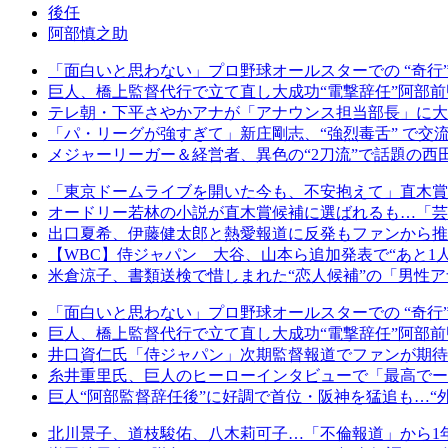
後任
阿部慎之助
「面白いと思わない」プロ野球オールスターでの “奇行”
巨人、橋上監督代行で立て直し大成功“電撃辞任”阿部前
テレ朝・下平さやかアナが「アナウンス担当部長」に大出
「パ・リーグが強すぎて」新庄剛志、“強烈毒舌” で
メジャーリーガー＆経営者、異色の“2刀流”で話題の
「東京ドームライブを開いた今も、不安抱えて」直木賞
オードリー若林の小説が直木賞候補に選ばれるも…「芸
出口夏希、伊藤健太郎と熱愛報道に反発もファンから推さ
【WBC】侍ジャパン 大谷、山本ら追加発表で“あと
米倉涼子、書類送検で惜しまれた“恋人候補”の「男性ア
「面白いと思わない」プロ野球オールスターでの “奇行”
巨人、橋上監督代行で立て直し大成功“電撃辞任”阿部前
井口資仁氏「侍ジャパン」次期監督報道でファンが期待す
糸井重里氏、巨人のヒーローインタビューで「最高でー
巨人“阿部監督辞任後”に好調で首位・阪神を猛追も…“
北川景子、道枝駿佑、八木莉可子…「不倫報道」から1年