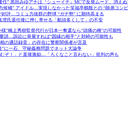
後任” 黒田みゆアナは『シューイチ』MCで反発ムード、消えぬア
候補” アイドル…実現しなかった笑福亭鶴瓶との “師弟コンビ
が好評…コミュ力抜群の野球 “ガチ勢” に期待高まる
真澄氏退任後に押し寄せる「船頭多くして」の不安
外様”橋上秀樹監督代行が日本一奪還なら“頭痛の種”の可能性
要請…訴訟に発展すれば“因縁の相手”と対峙の可能性も
相の通話録音」の存在に警察関係者が言及
道”に一石、守秘義務問題でネット大論争
むぞ！」と直接激励…「ろくなこと言わない」批判の声も