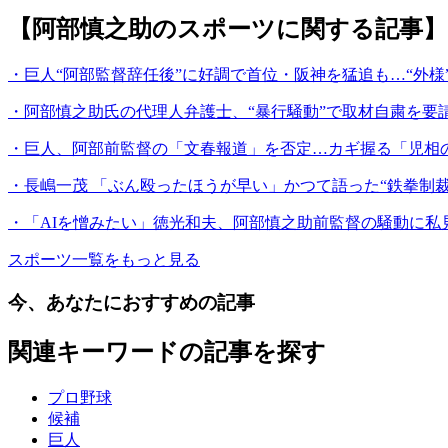
【阿部慎之助のスポーツに関する記事】
・巨人“阿部監督辞任後”に好調で首位・阪神を猛追も…“外様
・阿部慎之助氏の代理人弁護士、“暴行騒動”で取材自粛を要
・巨人、阿部前監督の「文春報道」を否定…カギ握る「児相
・長嶋一茂 「ぶん殴ったほうが早い」かつて語った“鉄拳制
・「AIを憎みたい」徳光和夫、阿部慎之助前監督の騒動に私
スポーツ一覧をもっと見る
今、あなたにおすすめの記事
関連キーワードの記事を探す
プロ野球
候補
巨人