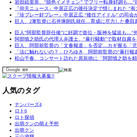
岩田絵里奈、“脱色イメチェン” でフリー転身好調も…“
『仰天ニュース』中居正広の後任決定で惜しまれた “有力
『珍プレー好プレー』中居正広 “後任アイドル” の司会
巨人、2軍監督に石井琢朗氏就任…育成に尽力した桑田
巨人“阿部監督辞任後”に好調で首位・阪神を猛追も…“
阿部慎之助氏の代理人弁護士、“暴行騒動”で取材自粛を
巨人、阿部前監督の「文春報道」を否定…カギ握る「児
「法に触れないの？」ひろゆき 阿部前監督の“暴行報
松山千春、コンサート訪れた原辰徳に「阿部慎之助を頼
人気のタグ
ナンバーズ4
ロト6
ロト探偵
出萌クンの萌え予想
出萌クン
三山凌輝