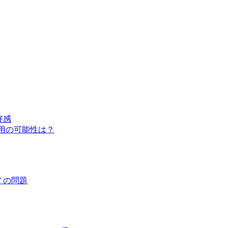
好感
用の可能性は？
 の問題