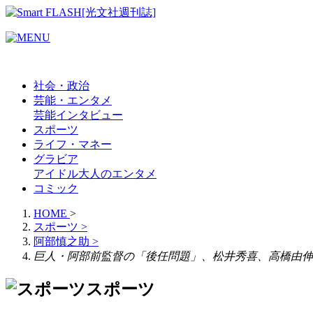
社会・政治
芸能・エンタメ
芸能
インタビュー
スポーツ
ライフ・マネー
グラビア
アイドル
大人のエンタメ
コミック
HOME
>
スポーツ
>
阿部慎之助
>
巨人・阿部前監督の「後任問題」、松井秀喜、高橋由伸
スポーツ