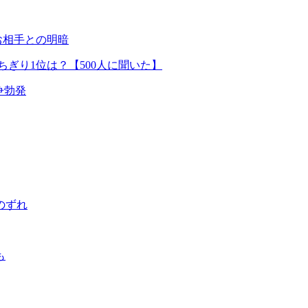
お相手との明暗
ぎり1位は？【500人に聞いた】
争勃発
のずれ
も