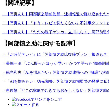
【関連記事】
・【写真あり】阿部慎之助前監督 逮捕報道で掘り返された“
・【写真あり】「もうテレビで見たくない」不祥事タレントは
・【写真あり】「ただの親子ゲンカ」立川志らく、阿部前監督
【阿部慎之助に関する記事】
・『24時間テレビ』に「阿部慎之助氏復帰プラン」報道も
・長嶋一茂 「ぶん殴ったほうが早い」かつて語った“鉄拳制
・徳光和夫「AIを憎みたい」阿部慎之助逮捕への “擁護” が
・「AIを憎みたい」徳光和夫、阿部慎之助前監督の騒動に私
・恵俊彰「どこの家庭で起きてもおかしくない」阿部慎之助