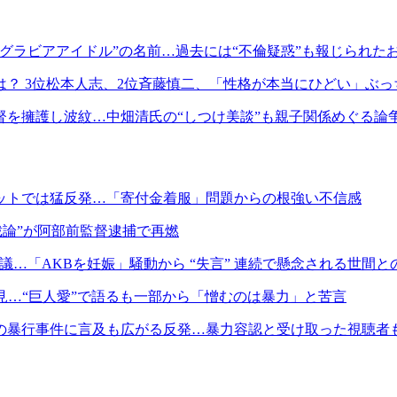
グラビアアイドル”の名前…過去には“不倫疑惑”も報じられた
？ 3位松本人志、2位斉藤慎二、「性格が本当にひどい」ぶっち
を擁護し波紋…中畑清氏の“しつけ美談”も親子関係めぐる論
ネットでは猛反発…「寄付金着服」問題からの根強い不信感
裁論”が阿部前監督逮捕で再燃
物議…「AKBを妊娠」騒動から “失言” 連続で懸念される世間と
見…“巨人愛”で語るも一部から「憎むのは暴力」と苦言
の暴行事件に言及も広がる反発…暴力容認と受け取った視聴者