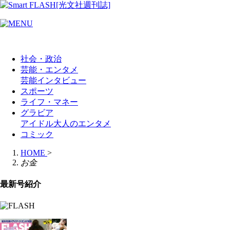
社会・政治
芸能・エンタメ
芸能
インタビュー
スポーツ
ライフ・マネー
グラビア
アイドル
大人のエンタメ
コミック
HOME
>
お金
最新号紹介