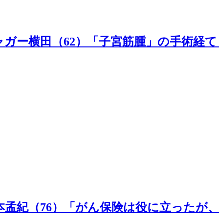
ガー横田（62）「子宮筋腫」の手術経
本孟紀（76）「がん保険は役に立ったが