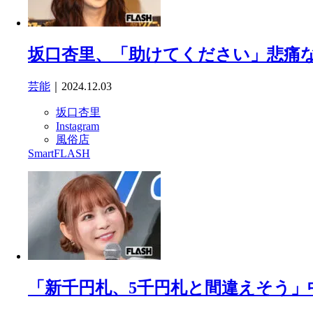
坂口杏里、「助けてください」悲痛な
芸能
｜2024.12.03
坂口杏里
Instagram
風俗店
SmartFLASH
「新千円札、5千円札と間違えそう」