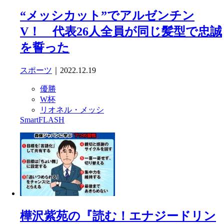
“メッシカット”でアルゼンチン
V！ 代表26人全員が同じ髪型で忠誠
を誓った
スポーツ
｜2022.12.19
優勝
W杯
リオネル・メッシ
SmartFLASH
樺沢紫苑の『読む！エナジードリン