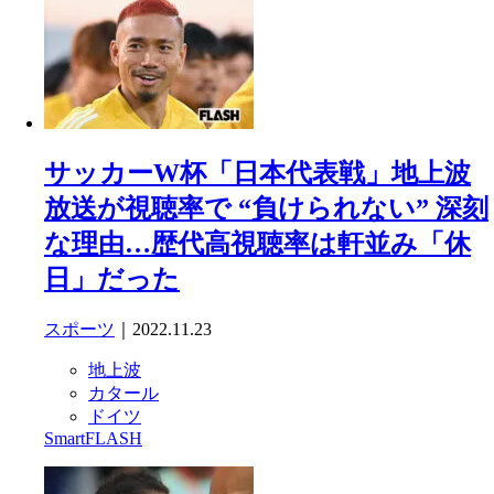
サッカーW杯「日本代表戦」地上波
放送が視聴率で “負けられない” 深刻
な理由…歴代高視聴率は軒並み「休
日」だった
スポーツ
｜2022.11.23
地上波
カタール
ドイツ
SmartFLASH