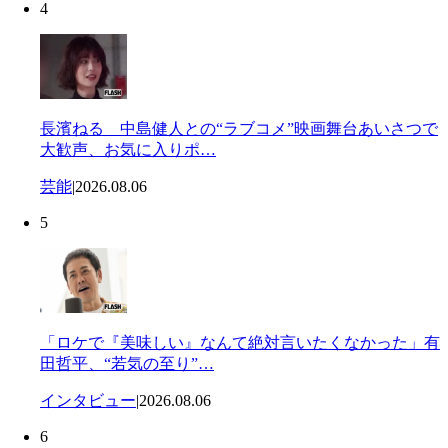
4
長濱ねる 中島健人との“ラブコメ”映画舞台あいさつで
大歓声、お気に入りポ…
芸能
|
2026.08.06
5
「ロケで『美味しい』なんて絶対言いたくなかった」有
田哲平、“若気の至り”…
インタビュー
|
2026.08.06
6