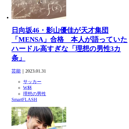
日向坂46・影山優佳が天才集団
「MENSA」合格 本人が語っていた
ハードル高すぎな「理想の男性3カ
条」
芸能
｜2023.01.31
サッカー
W杯
理想の男性
SmartFLASH