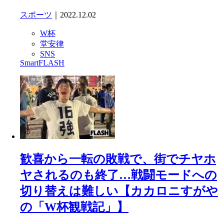
スポーツ
｜2022.12.02
W杯
堂安律
SNS
SmartFLASH
歓喜から一転の敗戦で、街でチヤホ
ヤされるのも終了…戦闘モードへの
切り替えは難しい【カカロニすがや
の「W杯観戦記」】