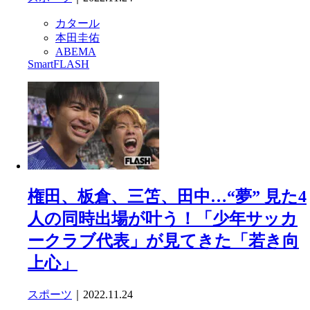
カタール
本田圭佑
ABEMA
SmartFLASH
権田、板倉、三笘、田中…“夢” 見た4
人の同時出場が叶う！「少年サッカ
ークラブ代表」が見てきた「若き向
上心」
スポーツ
｜2022.11.24