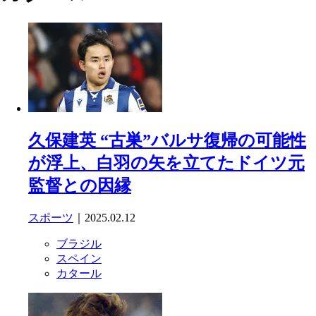
久保建英 “古巣”バルサ復帰の可能性
が浮上、白羽の矢を立てたドイツ元
監督との因縁
スポーツ
｜2025.02.12
ブラジル
スペイン
カタール