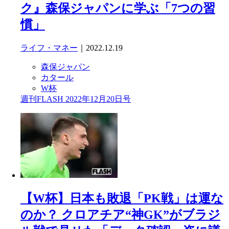
ク』森保ジャパンに学ぶ「7つの習
慣」
ライフ・マネー
｜2022.12.19
森保ジャパン
カタール
W杯
週刊FLASH 2022年12月20日号
【W杯】日本も敗退「PK戦」は運な
のか？ クロアチア“神GK”がブラジ