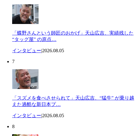
「蝶野さんという師匠のおかげ」天山広吉、実績残した
“タッグ屋” の原点…
インタビュー
|
2026.08.05
7
「スズメを食べさせられて」天山広吉、“猛牛” が乗り越
えた過酷な新日本プ…
インタビュー
|
2026.08.05
8