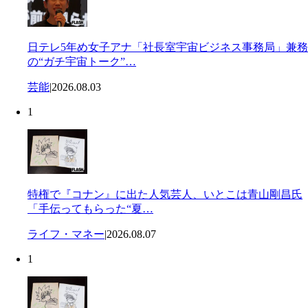
日テレ5年め女子アナ「社長室宇宙ビジネス事務局」兼務
の“ガチ宇宙トーク”…
芸能
|
2026.08.03
1
特権で『コナン』に出た人気芸人、いとこは青山剛昌氏
「手伝ってもらった“夏…
ライフ・マネー
|
2026.08.07
1