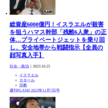
総資産6000億円！イスラエルが殺害
を狙うハマス幹部「残酷6人衆」の正
体…プライベートジェットを乗り回
し、安全地帯から戦闘指示【全員の
顔写真入手】
社会・政治
｜2023.10.25
イスラエル
カタール
宗教
週刊FLASH 2023年11月7日号