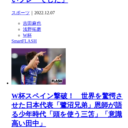
スポーツ
｜2022.12.07
吉田麻也
浅野拓磨
W杯
SmartFLASH
W杯スペイン撃破！ 世界を驚愕さ
せた日本代表「鷺沼兄弟」恩師が語
る少年時代「頭を使う三笘」「意識
高い田中」