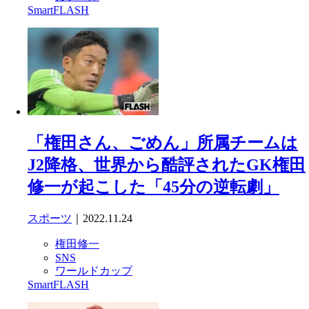
SmartFLASH
「権田さん、ごめん」所属チームは
J2降格、世界から酷評されたGK権田
修一が起こした「45分の逆転劇」
スポーツ
｜2022.11.24
権田修一
SNS
ワールドカップ
SmartFLASH