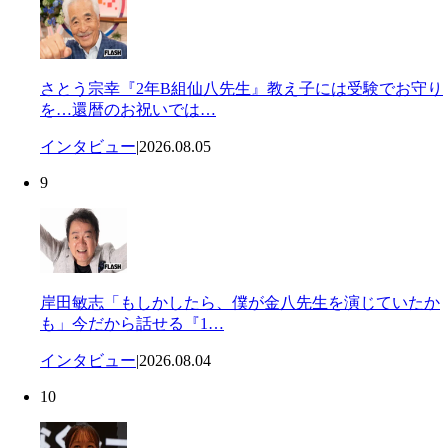
さとう宗幸『2年B組仙八先生』教え子には受験でお守り
を…還暦のお祝いでは…
インタビュー
|
2026.08.05
9
岸田敏志「もしかしたら、僕が金八先生を演じていたか
も」今だから話せる『1…
インタビュー
|
2026.08.04
10