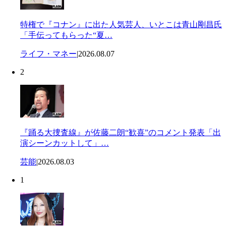
特権で『コナン』に出た人気芸人、いとこは青山剛昌氏
「手伝ってもらった“夏…
ライフ・マネー
|
2026.08.07
2
『踊る大捜査線』が佐藤二朗“歓喜”のコメント発表「出
演シーンカットして」…
芸能
|
2026.08.03
1