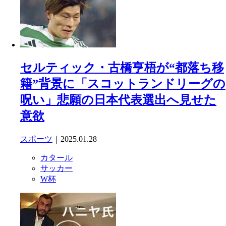
セルティック・古橋亨梧が“都落ち移
籍”背景に「スコットランドリーグの
呪い」悲願の日本代表選出へ見せた
意欲
スポーツ
｜2025.01.28
カタール
サッカー
W杯