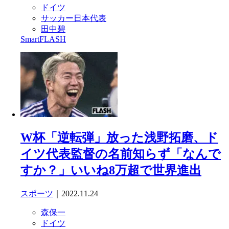
ドイツ
サッカー日本代表
田中碧
SmartFLASH
W杯「逆転弾」放った浅野拓磨、ド
イツ代表監督の名前知らず「なんで
すか？」いいね8万超で世界進出
スポーツ
｜2022.11.24
森保一
ドイツ