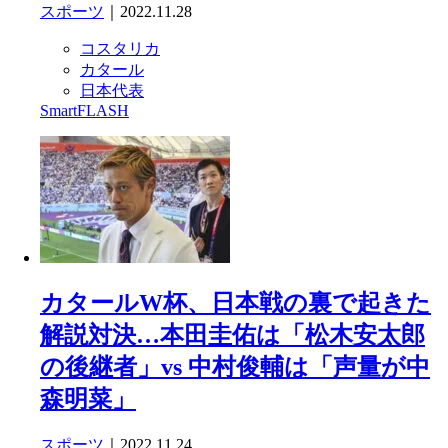
スポーツ
｜2022.11.28
コスタリカ
カタール
日本代表
SmartFLASH
カタールW杯、日本戦の裏で起きた
解説対決…本田圭佑は「松木安太郎
の後継者」vs 中村俊輔は「声量が中
森明菜」
スポーツ
｜2022.11.24