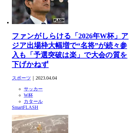
ファンがしらける「2026年W杯」ア
ジア出場枠大幅増で“名将”が続々参
入も「予選突破は楽」で大会の質を
下げかねず
スポーツ
｜2023.04.04
サッカー
W杯
カタール
SmartFLASH