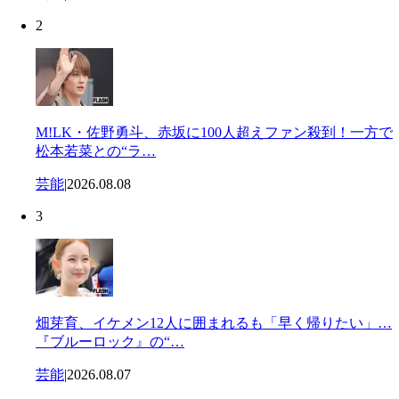
2
M!LK・佐野勇斗、赤坂に100人超えファン殺到！一方で
松本若菜との“ラ…
芸能
|
2026.08.08
3
畑芽育、イケメン12人に囲まれるも「早く帰りたい」…
『ブルーロック』の“…
芸能
|
2026.08.07