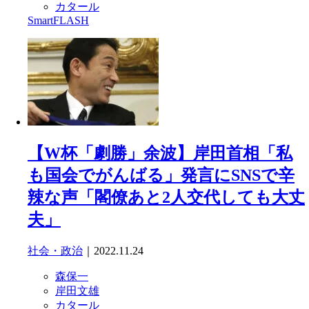
カタール
SmartFLASH
【W杯「劇勝」余波】岸田首相「私
も国会でがんばる」発言にSNSで辛
辣な声「閣僚あと2人交代しても大丈
夫」
社会・政治
｜2022.11.24
森保一
岸田文雄
カタール