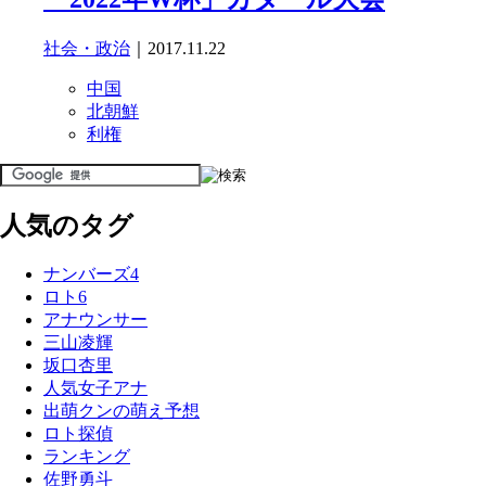
社会・政治
｜2017.11.22
中国
北朝鮮
利権
人気のタグ
ナンバーズ4
ロト6
アナウンサー
三山凌輝
坂口杏里
人気女子アナ
出萌クンの萌え予想
ロト探偵
ランキング
佐野勇斗