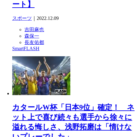
ート】
スポーツ
｜2022.12.09
吉田麻也
森保一
長友佑都
SmartFLASH
カタールW杯「日本9位」確定！ ネ
ット上で喜び続々も選手から徐々に
溢れる悔しさ、浅野拓磨は「情けな
いプレーでした」