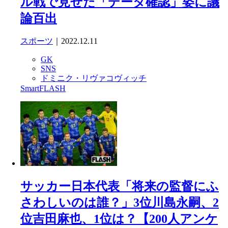
ル戦で見せた「データ確認」姿に議
論百出
スポーツ
｜2022.12.11
GK
SNS
ドミニク・リヴァコヴィッチ
SmartFLASH
サッカー日本代表「将来の監督にふ
さわしいのは誰？」3位川島永嗣、2
位吉田麻也、1位は？【200人アンケ