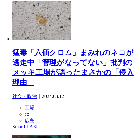
猛毒「六価クロム」まみれのネコが
逃走中「管理がなってない」批判の
メッキ工場が語ったまさかの「侵入
理由」
社会・政治
｜2024.03.12
工場
ねこ
広島
SmartFLASH