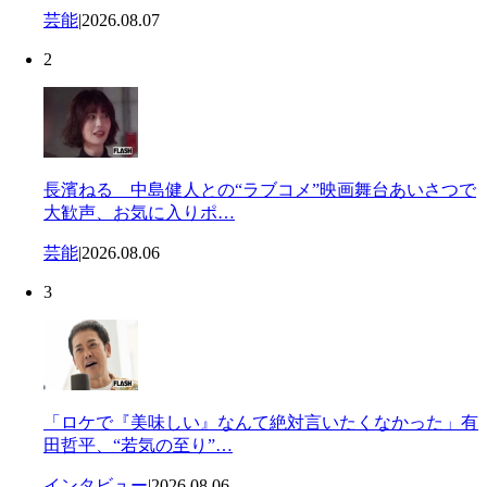
芸能
|
2026.08.07
2
長濱ねる 中島健人との“ラブコメ”映画舞台あいさつで
大歓声、お気に入りポ…
芸能
|
2026.08.06
3
「ロケで『美味しい』なんて絶対言いたくなかった」有
田哲平、“若気の至り”…
インタビュー
|
2026.08.06