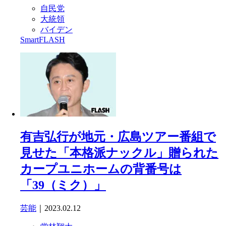
自民党
大統領
バイデン
SmartFLASH
有吉弘行が地元・広島ツアー番組で
見せた「本格派ナックル」贈られた
カープユニホームの背番号は
「39（ミク）」
芸能
｜2023.02.12