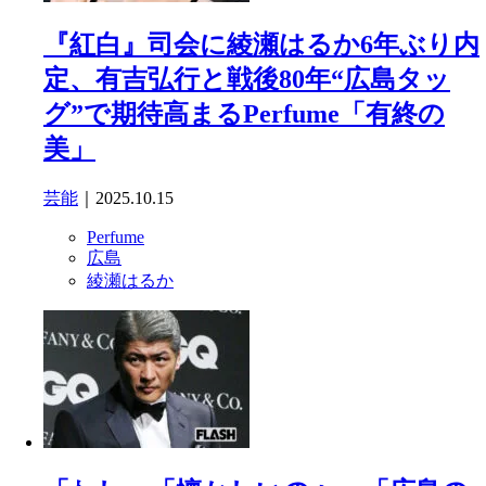
『紅白』司会に綾瀬はるか6年ぶり内
定、有吉弘行と戦後80年“広島タッ
グ”で期待高まるPerfume「有終の
美」
芸能
｜2025.10.15
Perfume
広島
綾瀬はるか