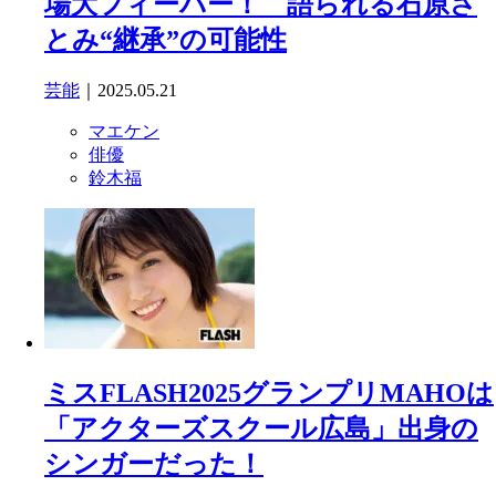
場大フィーバー！ 語られる石原さ
とみ“継承”の可能性
芸能
｜2025.05.21
マエケン
俳優
鈴木福
ミスFLASH2025グランプリMAHOは
「アクターズスクール広島」出身の
シンガーだった！