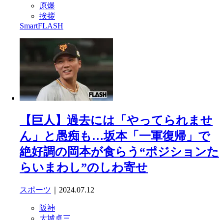
原爆
挨拶
SmartFLASH
【巨人】過去には「やってられませ
ん」と愚痴も…坂本「一軍復帰」で
絶好調の岡本が食らう“ポジションた
らいまわし”のしわ寄せ
スポーツ
｜2024.07.12
阪神
大城卓三