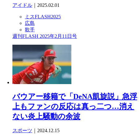
アイドル
｜2025.02.01
ミスFLASH2025
広島
歌手
週刊FLASH 2025年2月11日号
バウアー移籍で「DeNA凱旋説」急浮
上もファンの反応は真っ二つ…消え
ない炎上騒動の余波
スポーツ
｜2024.12.15