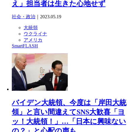
え」担当者は生きた心地せず
社会・政治
｜2023.05.19
大統領
ウクライナ
アメリカ
SmartFLASH
バイデン大統領、今度は「岸田大統
領」と言い間違えてSNS大歓喜「ヨ
ッ！大統領！」…「日本に興味ない
の？」と心配の声も