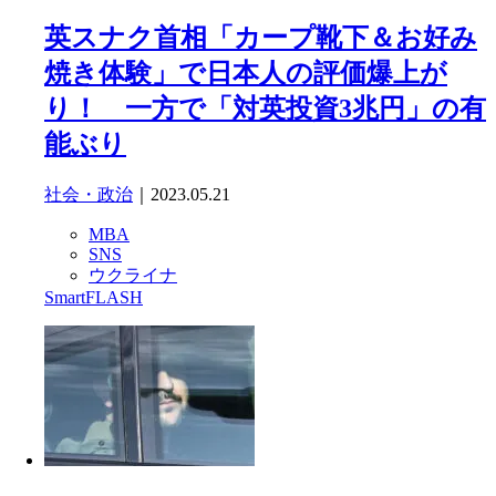
英スナク首相「カープ靴下＆お好み
焼き体験」で日本人の評価爆上が
り！ 一方で「対英投資3兆円」の有
能ぶり
社会・政治
｜2023.05.21
MBA
SNS
ウクライナ
SmartFLASH