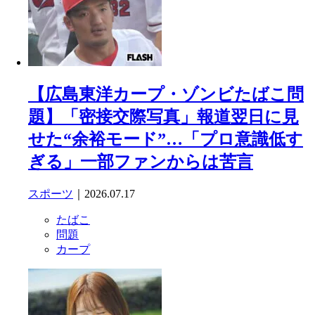
【広島東洋カープ・ゾンビたばこ問
題】「密接交際写真」報道翌日に見
せた“余裕モード”…「プロ意識低す
ぎる」一部ファンからは苦言
スポーツ
｜2026.07.17
たばこ
問題
カープ