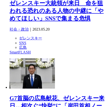
ゼレンスキー大統領が来日 命を狙
われる恐れのある人物の中継に「や
めてほしい」SNSで集まる危惧
社会・政治
｜2023.05.20
ゼレンスキー
SNS
広島
SmartFLASH
G7首脳の広島献花、ゼレンスキー来
日…相次ぐ“快挙”に「岸田首相ノー