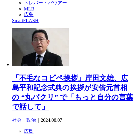
トレバー・バウアー
MLB
広島
SmartFLASH
「不毛なコピペ挨拶」岸田文雄、広
島平和記念式典の挨拶が安倍元首相
の “丸パクリ” で「もっと自分の言葉
で話して」
社会・政治
｜2024.08.07
広島