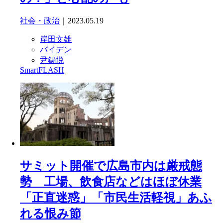
社会・政治
｜2023.05.19
岸田文雄
バイデン
尹錫悦
SmartFLASH
サミット開催で広島市内は厳戒態
勢 工場、飲食店などはほぼ休業
「正直迷惑」「市民生活軽視」あふ
れる恨み節