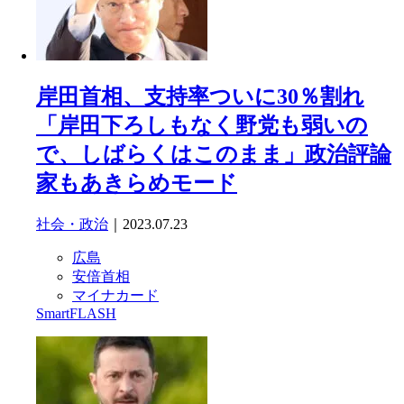
岸田首相、支持率ついに30％割れ
「岸田下ろしもなく野党も弱いの
で、しばらくはこのまま」政治評論
家もあきらめモード
社会・政治
｜2023.07.23
広島
安倍首相
マイナカード
SmartFLASH