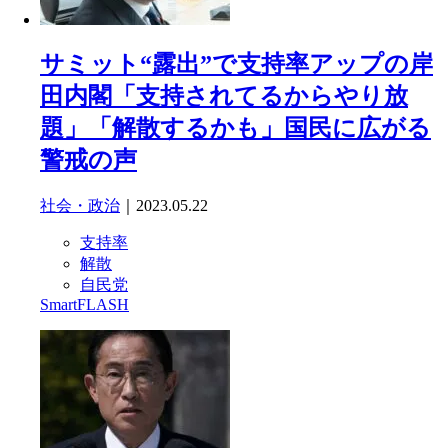
サミット“露出”で支持率アップの岸
田内閣「支持されてるからやり放
題」「解散するかも」国民に広がる
警戒の声
社会・政治
｜2023.05.22
支持率
解散
自民党
SmartFLASH