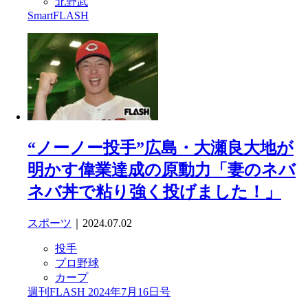
北野武
SmartFLASH
“ノーノー投手”広島・大瀬良大地が
明かす偉業達成の原動力「妻のネバ
ネバ丼で粘り強く投げました！」
スポーツ
｜2024.07.02
投手
プロ野球
カープ
週刊FLASH 2024年7月16日号