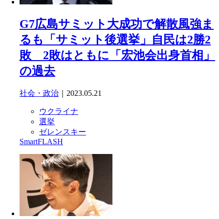
G7広島サミット大成功で解散風強ま
るも「サミット後選挙」自民は2勝2
敗 2敗はともに「宏池会出身首相」
の過去
社会・政治
｜2023.05.21
ウクライナ
選挙
ゼレンスキー
SmartFLASH