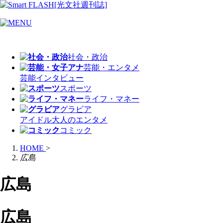
社会・政治
芸能・エンタメ
芸能
インタビュー
スポーツ
ライフ・マネー
グラビア
アイドル
大人のエンタメ
コミック
HOME
>
広島
広島
広島