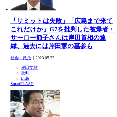
「サミットは失敗」「広島まで来て
これだけか」G7を批判した被爆者・
サーロー節子さんは岸田首相の遠
縁、過去には岸田家の墓参も
社会・政治
｜2023.05.22
岸田文雄
批判
広島
SmartFLASH