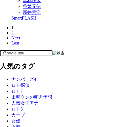
堂林翔太
谷繁元信
新井貴浩
SmartFLASH
1
2
Next
Last
人気のタグ
ナンバーズ4
ロト探偵
ロト7
出萌クンの萌え予想
人気女子アナ
ロト6
カープ
女優
水着