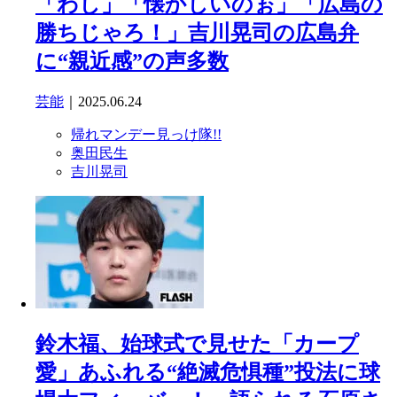
「わし」「懐かしいのぉ」「広島の
勝ちじゃろ！」吉川晃司の広島弁
に“親近感”の声多数
芸能
｜2025.06.24
帰れマンデー見っけ隊!!
奥田民生
吉川晃司
鈴木福、始球式で見せた「カープ
愛」あふれる“絶滅危惧種”投法に球