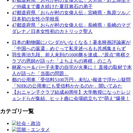
47都道府県「おらが村の女偉人伝」大分県・野上弥生子
／99歳まで書き続けた夏目漱石の弟子
47都道府県「おらが村の女偉人伝」宮崎県・鳥原ツル／
日本初の女性小学校長
47都道府県「おらが村の女偉人伝」長崎県・長崎のマグ
ダレナ／日本女性初のカトリック聖人
日本の動物園にパンダがいなくなる！著名映画評論家が
「中国への返還」めぐって私見述べるも共感集まらず
羽生善治九段、前人未到の1600勝を達成…“原点”将棋ク
ラブの恩師が語った「よちよちの将棋」のころ
林家ぺー＆パー子夫妻の自宅が火事に！ 直後の取材で本
人が語った「当面の問題」
都の公用車「受信料5100万円」未払い報道で浮かぶ疑問
「NHKの公用車にも受信料かかるのか」聞いてみた
【おニャン子クラブ結成40周年】大学教授になったレジ
ェンドらが集結、ヒット曲に会場総立ちで“萌え”爆発！
カテゴリ一覧