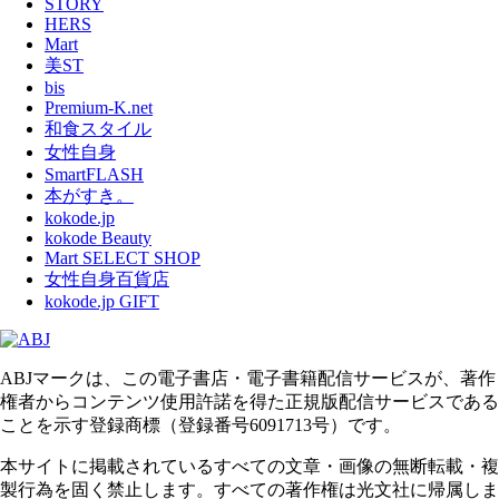
STORY
HERS
Mart
美ST
bis
Premium-K.net
和食スタイル
女性自身
SmartFLASH
本がすき。
kokode.jp
kokode Beauty
Mart SELECT SHOP
女性自身百貨店
kokode.jp GIFT
ABJマークは、この電子書店・電子書籍配信サービスが、著作
権者からコンテンツ使用許諾を得た正規版配信サービスである
ことを示す登録商標（登録番号6091713号）です。
本サイトに掲載されているすべての文章・画像の無断転載・複
製行為を固く禁止します。すべての著作権は光文社に帰属しま