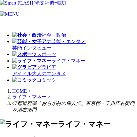
社会・政治
芸能・エンタメ
芸能
インタビュー
スポーツ
ライフ・マネー
グラビア
アイドル
大人のエンタメ
コミック
HOME
>
ライフ・マネー
>
47都道府県「おらが村の偉人伝」東京都・玉川庄右衛門
＆清右衛門
ライフ・マネー