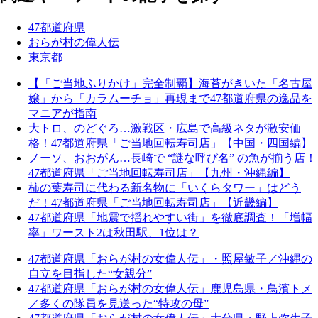
47都道府県
おらが村の偉人伝
東京都
【「ご当地ふりかけ」完全制覇】海苔がきいた「名古屋
嬢」から「カラムーチョ」再現まで47都道府県の逸品を
マニアが指南
大トロ、のどぐろ…激戦区・広島で高級ネタが激安価
格！47都道府県「ご当地回転寿司店」【中国・四国編】
ノーソ、おおがん…長崎で “謎な呼び名” の魚が揃う店！
47都道府県「ご当地回転寿司店」【九州・沖縄編】
柿の葉寿司に代わる新名物に「いくらタワー」はどう
だ！47都道府県「ご当地回転寿司店」【近畿編】
47都道府県「地震で揺れやすい街」を徹底調査！「増幅
率」ワースト2は秋田駅、1位は？
47都道府県「おらが村の女偉人伝」・照屋敏子／沖縄の
自立を目指した“女親分”
47都道府県「おらが村の女偉人伝」鹿児島県・鳥濱トメ
／多くの隊員を見送った“特攻の母”