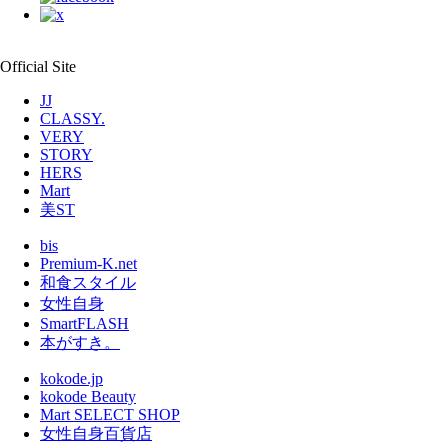
Official Site
JJ
CLASSY.
VERY
STORY
HERS
Mart
美ST
bis
Premium-K.net
和食スタイル
女性自身
SmartFLASH
本がすき。
kokode.jp
kokode Beauty
Mart SELECT SHOP
女性自身百貨店