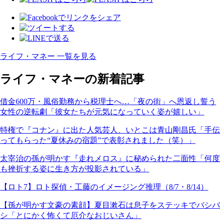
ライフ・マネー 一覧を見る
ライフ・マネーの新着記事
借金600万・風俗勤務から税理士へ…「夜の街」へ恩返し誓う
女性の逆転劇「彼女たちが元気になっていく姿が嬉しい」
特権で『コナン』に出た人気芸人、いとこは青山剛昌氏「手伝
ってもらった“夏休みの宿題”で表彰されました（笑）」
太宰治の孫が明かす『走れメロス』に秘められた二面性「何度
も挫折する姿に生き方が投影されている」
【ロト7】ロト探偵・工藤のイメージング推理（8/7・8/14）
【孫が明かす文豪の素顔】夏目漱石は息子をステッキでバシバ
シ「とにかく怖くて厄介なおじいさん」