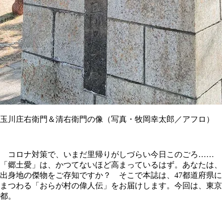
玉川庄右衛門＆清右衛門の像（写真・牧岡幸太郎／アフロ）
コロナ対策で、いまだ里帰りがしづらい今日このごろ……
「郷土愛」は、かつてないほど高まっているはず。あなたは、
出身地の傑物をご存知ですか？ そこで本誌は、47都道府県に
まつわる「おらが村の偉人伝」をお届けします。今回は、東京
都。