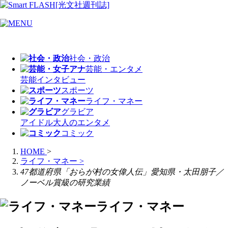
社会・政治
芸能・エンタメ
芸能
インタビュー
スポーツ
ライフ・マネー
グラビア
アイドル
大人のエンタメ
コミック
HOME
>
ライフ・マネー
>
47都道府県「おらが村の女偉人伝」愛知県・太田朋子／
ノーベル賞級の研究業績
ライフ・マネー