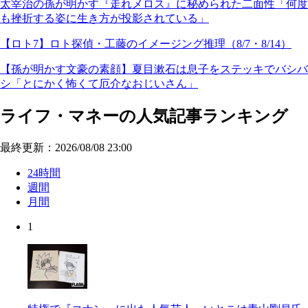
太宰治の孫が明かす『走れメロス』に秘められた二面性「何度
も挫折する姿に生き方が投影されている」
【ロト7】ロト探偵・工藤のイメージング推理（8/7・8/14）
【孫が明かす文豪の素顔】夏目漱石は息子をステッキでバシバ
シ「とにかく怖くて厄介なおじいさん」
ライフ・マネーの人気記事ランキング
最終更新：2026/08/08 23:00
24時間
週間
月間
1