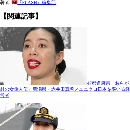
著者:
『FLASH』編集部
【関連記事】
47都道府県「おらが
村の女偉人伝」新潟県・赤井田真希／ユニクロ日本を率いる経
営者