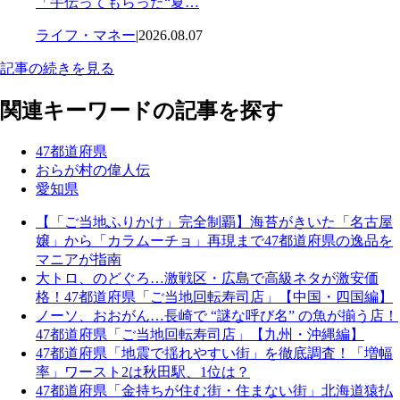
「手伝ってもらった“夏…
ライフ・マネー
|
2026.08.07
記事の続きを見る
関連キーワードの記事を探す
47都道府県
おらが村の偉人伝
愛知県
【「ご当地ふりかけ」完全制覇】海苔がきいた「名古屋
嬢」から「カラムーチョ」再現まで47都道府県の逸品を
マニアが指南
大トロ、のどぐろ…激戦区・広島で高級ネタが激安価
格！47都道府県「ご当地回転寿司店」【中国・四国編】
ノーソ、おおがん…長崎で “謎な呼び名” の魚が揃う店！
47都道府県「ご当地回転寿司店」【九州・沖縄編】
47都道府県「地震で揺れやすい街」を徹底調査！「増幅
率」ワースト2は秋田駅、1位は？
47都道府県「金持ちが住む街・住まない街」北海道猿払