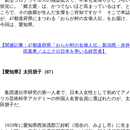
新型コロナウイルスの感染拡大で、年末も里帰りがしづらい
状況に。「郷土愛」は、かつてないほど高まっているはず。と
ころで、その故郷が生んだ女傑をご存知ですか？ そこで本誌
が、47都道府県にまつわる「おらが村の女偉人伝」をお届け。
今回は、愛知県。
【関連記事：47都道府県「おらが村の女偉人伝」新潟県・赤井
田真希／ユニクロ日本を率いる経営者】
【愛知県】太田朋子（87）
集団遺伝学研究の第一人者で、日本人女性として初めてアメ
リカ芸術科学アカデミーの外国人名誉会員に選ばれたのが、太
田朋子だ。
1933年に愛知県西加茂郡三好町（現在の、みよし市）に生ま