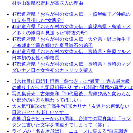
村や山梨県忍野村が高収入の理由
47都道府県「おらが村の女偉人伝」・照屋敏子／沖縄の
自立を目指した“女親分”
47都道府県「おらが村の女偉人伝」鹿児島県・鳥濱トメ
／多くの隊員を見送った“特攻の母”
47都道府県「おらが村の女偉人伝」大分県・野上弥生子
／99歳まで書き続けた夏目漱石の弟子
47都道府県「おらが村の女偉人伝」宮崎県・鳥原ツル／
日本初の女性小学校長
47都道府県「おらが村の女偉人伝」長崎県・長崎のマグ
ダレナ／日本女性初のカトリック聖人
【六代目山口組】恒例「餅つき」に“異変”！過去最大級
の盛り上がりも司忍組長がわずか1時間で退席の真意とは
写真集発売！古畑奈和「20代最後、背伸び感と変わらな
い部分の両方を味わってほしい」
大人気”TikTok女子高生“虹咲カリナ「友達との何気ない
日常がとても楽しいです」
高柳明音デビューから15周年、台湾での写真集は「ラン
タンに書いた文字を間違えてしまって（笑）」
ライブの「名古屋飛ばし」ニュースに集まる“自意識過