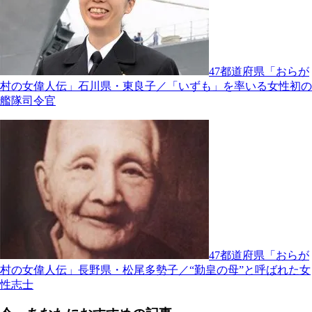
47都道府県「おらが
村の女偉人伝」石川県・東良子／「いずも」を率いる女性初の
艦隊司令官
47都道府県「おらが
村の女偉人伝」長野県・松尾多勢子／“勤皇の母”と呼ばれた女
性志士