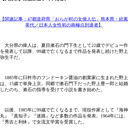
【関連記事：47都道府県「おらが村の女偉人伝」熊本県・続素
美代／日本人女性初の南極点到達者】
大分県の偉人は、夏目漱石の門下生として22歳でデビュー作
を発表して以降、99歳で亡くなるまで作品を発表し続けた野上
弥生子だ。
1885年に臼杵市のフンドーキン醤油の創業家に生まれた野上
は、15歳で単身上京。同郷で漱石門下だった野上豊一郎と結婚
したのち、漱石の指導を受けて小説を書き始めた。
以後、1985年に99歳で亡くなるまで、現役作家として『海神
丸』『真知子』『迷路』など多数の作品を発表。1964年には、
『秀吉と利休』で女流文学賞を受賞した。