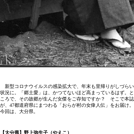
新型コロナウイルスの感染拡大で、年末も里帰りがしづらい
状況に。「郷土愛」は、かつてないほど高まっているはず。と
ころで、その故郷が生んだ女傑をご存知ですか？ そこで本誌
が、47都道府県にまつわる「おらが村の女偉人伝」をお届け。
今回は、大分県。
【大分県】野上弥生子（やえこ）