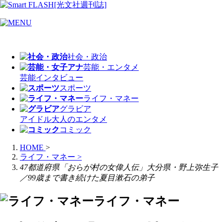
社会・政治
芸能・エンタメ
芸能
インタビュー
スポーツ
ライフ・マネー
グラビア
アイドル
大人のエンタメ
コミック
HOME
>
ライフ・マネー
>
47都道府県「おらが村の女偉人伝」大分県・野上弥生子
／99歳まで書き続けた夏目漱石の弟子
ライフ・マネー