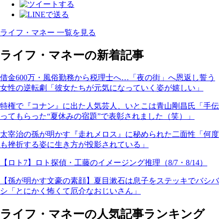
ライフ・マネー 一覧を見る
ライフ・マネーの新着記事
借金600万・風俗勤務から税理士へ…「夜の街」へ恩返し誓う
女性の逆転劇「彼女たちが元気になっていく姿が嬉しい」
特権で『コナン』に出た人気芸人、いとこは青山剛昌氏「手伝
ってもらった“夏休みの宿題”で表彰されました（笑）」
太宰治の孫が明かす『走れメロス』に秘められた二面性「何度
も挫折する姿に生き方が投影されている」
【ロト7】ロト探偵・工藤のイメージング推理（8/7・8/14）
【孫が明かす文豪の素顔】夏目漱石は息子をステッキでバシバ
シ「とにかく怖くて厄介なおじいさん」
ライフ・マネーの人気記事ランキング