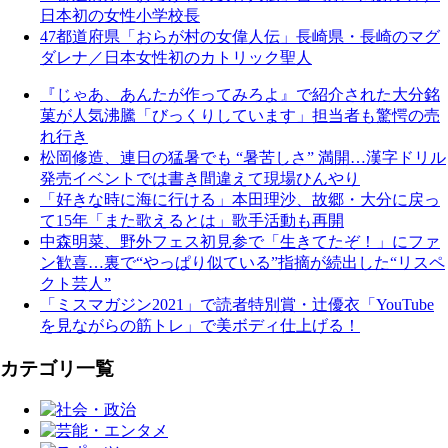
日本初の女性小学校長
47都道府県「おらが村の女偉人伝」長崎県・長崎のマグ
ダレナ／日本女性初のカトリック聖人
『じゃあ、あんたが作ってみろよ』で紹介された大分銘
菓が人気沸騰「びっくりしています」担当者も驚愕の売
れ行き
松岡修造、連日の猛暑でも “暑苦しさ” 満開…漢字ドリル
発売イベントでは書き間違えて現場ひんやり
「好きな時に海に行ける」本田理沙、故郷・大分に戻っ
て15年「また歌えるとは」歌手活動も再開
中森明菜、野外フェス初見参で「生きてたぞ！」にファ
ン歓喜…裏で“やっぱり似ている”指摘が続出した“リスペ
クト芸人”
「ミスマガジン2021」で読者特別賞・辻󠄀優衣「YouTube
を見ながらの筋トレ」で美ボディ仕上げる！
カテゴリ一覧