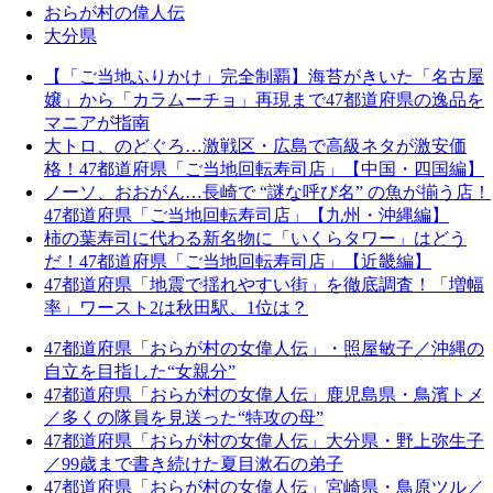
おらが村の偉人伝
大分県
【「ご当地ふりかけ」完全制覇】海苔がきいた「名古屋
嬢」から「カラムーチョ」再現まで47都道府県の逸品を
マニアが指南
大トロ、のどぐろ…激戦区・広島で高級ネタが激安価
格！47都道府県「ご当地回転寿司店」【中国・四国編】
ノーソ、おおがん…長崎で “謎な呼び名” の魚が揃う店！
47都道府県「ご当地回転寿司店」【九州・沖縄編】
柿の葉寿司に代わる新名物に「いくらタワー」はどう
だ！47都道府県「ご当地回転寿司店」【近畿編】
47都道府県「地震で揺れやすい街」を徹底調査！「増幅
率」ワースト2は秋田駅、1位は？
47都道府県「おらが村の女偉人伝」・照屋敏子／沖縄の
自立を目指した“女親分”
47都道府県「おらが村の女偉人伝」鹿児島県・鳥濱トメ
／多くの隊員を見送った“特攻の母”
47都道府県「おらが村の女偉人伝」大分県・野上弥生子
／99歳まで書き続けた夏目漱石の弟子
47都道府県「おらが村の女偉人伝」宮崎県・鳥原ツル／