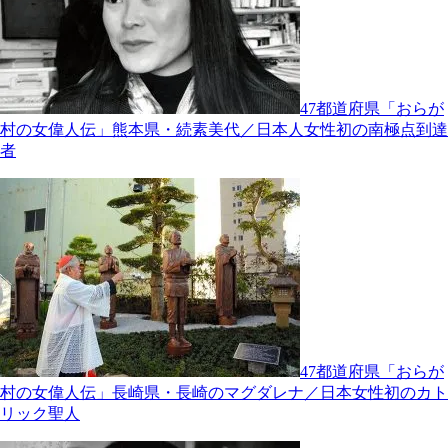
47都道府県「おらが
村の女偉人伝」熊本県・続素美代／日本人女性初の南極点到達
者
47都道府県「おらが
村の女偉人伝」長崎県・長崎のマグダレナ／日本女性初のカト
リック聖人