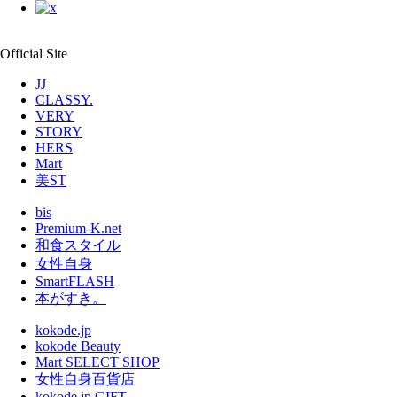
Official Site
JJ
CLASSY.
VERY
STORY
HERS
Mart
美ST
bis
Premium-K.net
和食スタイル
女性自身
SmartFLASH
本がすき。
kokode.jp
kokode Beauty
Mart SELECT SHOP
女性自身百貨店
kokode.jp GIFT