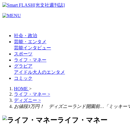
社会・政治
芸能・エンタメ
芸能
インタビュー
スポーツ
ライフ・マネー
グラビア
アイドル
大人のエンタメ
コミック
HOME
>
ライフ・マネー
>
ディズニー
>
お値段3万円！ ディズニーランド開園前…「ミッキー
ライフ・マネー