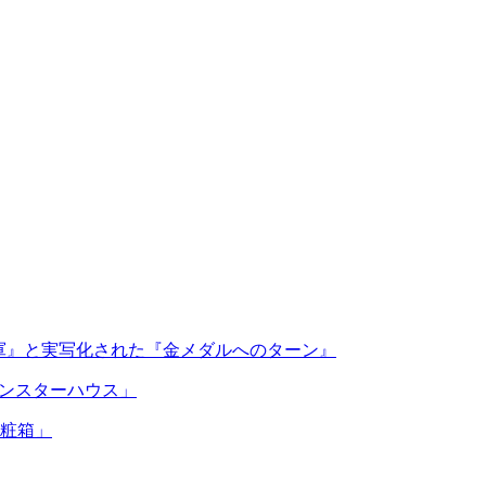
球軍』と実写化された『金メダルへのターン』
モンスターハウス」
化粧箱」