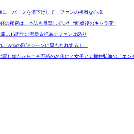
航に「パークを値下げして」ファンの複雑な心境
好の秘密は、本誌も目撃していた “離婚後のキャラ変”
罪…15周年に泥塗る行為にファンは怒り
ー大荒れ「Adoの歌唱シーンに胃もたれする！」
の写し絵だからこそ不朽の名作に／女子アナ横井弘海の「エン