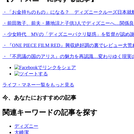
・「お金持ちのもの」になる？ ディズニークルーズ日本就
・前田敦子、前夫・勝地涼と子供3人でディズニーへ…関係良
・少女時代 MVの「ディズニーパクリ疑惑」を監督が認め謝
・『ONE PIECE FILM RED』興収絶好調の裏でレビュ
・『不思議の国のアリス』の魅力を再認識…変わりゆく現実
ライフ・マネー一覧をもっと見る
今、あなたにおすすめの記事
関連キーワードの記事を探す
ディズニー
大崎潔