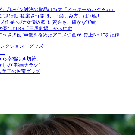
…米国旅行プレゼン対決の賞品は特大「ミッキーぬいぐるみ」
“別行動”提案され開眼、「楽しみ方」は10個!
メ作品への“女優抜擢”に賛否も、確かな実績
優” はTBS「日曜劇場」から始動
うさぎ役”声優を務めたアニメ映画が“史上No.1”を記録
レクション」グッズ
ん」
国から幸福ゆき切符」
かしの“邦画チラシ”
久美子のお宝グッズ