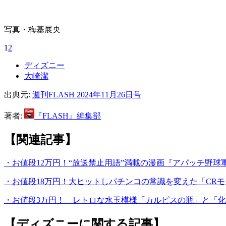
写真・梅基展央
1
2
ディズニー
大崎潔
出典元:
週刊FLASH 2024年11月26日号
著者:
『FLASH』編集部
【関連記事】
・お値段12万円！“放送禁止用語”満載の漫画『アパッチ野
・お値段18万円！大ヒットしパチンコの常識を変えた「CR
・お値段3万円！ レトロな水玉模様「カルピスの瓶」と「
【ディズニーに関する記事】