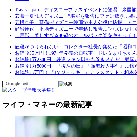
Travis Japan、ディズニープラスイベントに登場
若槻千夏“1人ディズニー”堪能を報告にファン驚き…娘に
芳根京子 新作ディズニー映画で主人公役に抜擢 アニ
野呂佳代、本場ディズニーで年越し報告…“ハズレなし女
上戸彩 美しすぎる40歳のオールバック姿をキャッチ！“
値段がつけられない！コレクター社長が集めた「昭和コ
お値段35万円！1974年発売の自転車「ドレミまりちゃ
お値段1万2300円！鉄道ファン以外も巻き込んだ「愛
お値段1万5000円！『復活の日』『熱海殺人事件』…懐
お値段25万円！『TVジョッキー』アシスタント・相本
ライフ・マネーの最新記事