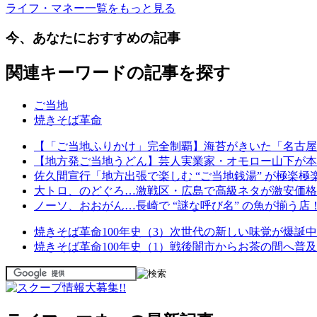
ライフ・マネー一覧をもっと見る
今、あなたにおすすめの記事
関連キーワードの記事を探す
ご当地
焼きそば革命
【「ご当地ふりかけ」完全制覇】海苔がきいた「名古屋
【地方発ご当地うどん】芸人実業家・オモロー山下が本
佐久間宣行「地方出張で楽しむ “ご当地銭湯” が極楽
大トロ、のどぐろ…激戦区・広島で高級ネタが激安価格
ノーソ、おおがん…長崎で “謎な呼び名” の魚が揃う
焼きそば革命100年史（3）次世代の新しい味覚が爆誕中
焼きそば革命100年史（1）戦後闇市からお茶の間へ普