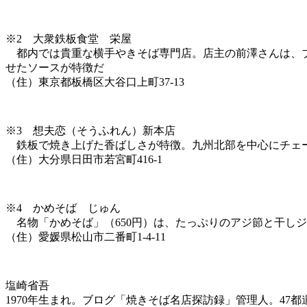
※2 大衆鉄板食堂 栄屋
都内では貴重な横手やきそば専門店。店主の前澤さんは、ブー
せたソースが特徴だ
（住）東京都板橋区大谷口上町37-13
※3 想夫恋（そうふれん）新本店
鉄板で焼き上げた香ばしさが特徴。九州北部を中心にチェー
（住）大分県日田市若宮町416-1
※4 かめそば じゅん
名物「かめそば」（650円）は、たっぷりのアジ節と干し
（住）愛媛県松山市二番町1-4-11
塩崎省吾
1970年生まれ。ブログ「焼きそば名店探訪録」管理人。47都