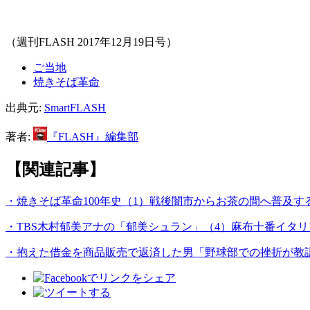
（週刊FLASH 2017年12月19日号）
ご当地
焼きそば革命
出典元:
SmartFLASH
著者:
『FLASH』編集部
【関連記事】
・焼きそば革命100年史（1）戦後闇市からお茶の間へ普及す
・TBS木村郁美アナの「郁美シュラン」（4）麻布十番イタリ
・抱えた借金を商品販売で返済した男「野球部での挫折が教