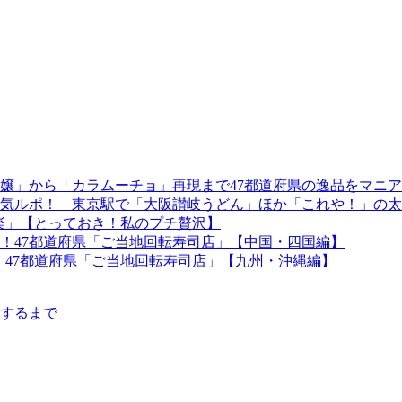
嬢」から「カラムーチョ」再現まで47都道府県の逸品をマニ
気ルポ！ 東京駅で「大阪讃岐うどん」ほか「これや！」の太
極楽」【とっておき！私のプチ贅沢】
！47都道府県「ご当地回転寿司店」【中国・四国編】
店！47都道府県「ご当地回転寿司店」【九州・沖縄編】
及するまで