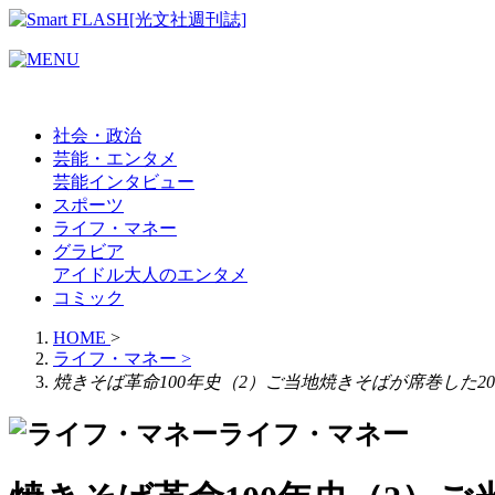
社会・政治
芸能・エンタメ
芸能
インタビュー
スポーツ
ライフ・マネー
グラビア
アイドル
大人のエンタメ
コミック
HOME
>
ライフ・マネー
>
焼きそば革命100年史（2）ご当地焼きそばが席巻した20
ライフ・マネー