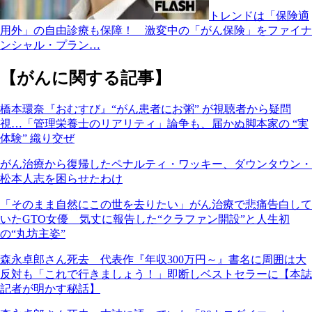
トレンドは「保険適
用外」の自由診療も保障！ 激変中の「がん保険」をファイナ
ンシャル・プラン…
【がんに関する記事】
橋本環奈『おむすび』“がん患者にお粥” が視聴者から疑問
視…「管理栄養士のリアリティ」論争も、届かぬ脚本家の “実
体験” 織り交ぜ
がん治療から復帰したペナルティ・ワッキー、ダウンタウン・
松本人志を困らせたわけ
「そのまま自然にこの世を去りたい」がん治療で悲痛告白して
いたGTO女優 気丈に報告した“クラファン開設”と人生初
の“丸坊主姿”
森永卓郎さん死去 代表作『年収300万円～』書名に周囲は大
反対も「これで行きましょう！」即断しベストセラーに【本誌
記者が明かす秘話】