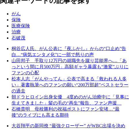
関連キーワードの記事を探す
がん
保険
医療保険
治療
石破茂
桐谷広人氏、がん公表に『夜ふかし』からの“口止め”告
白…“病気エンタメ化”に一部で怒りの声
山田邦子 手取り12万円の就職先を蹴り芸能界へ…「あ
っという間に月500万円」高額ギャラ暴露も“激変”ぶりに
ファンの心配
松本人志「がんやってん」公表で高まる「救われる人多
い」著書執筆へのファンの願い“200万部超”ベストセラー
の過去
朝ドラヒロイン出身女優 4度めのがん治療中に「見事に
生えてきました」髪の毛の“再生”報告、ファン声援
石橋貴明 母校勝利の祝福ポストにファン安堵…“最
後”のライブにも高まる期待
大谷翔平の新同僚 “最強クローザー” がWBC出場を決め