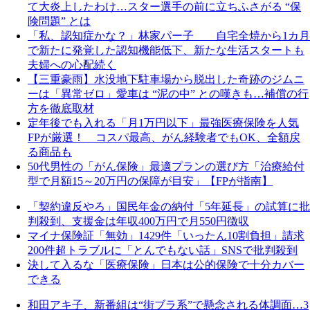
て大炎上したわけ…スター選手の前に立ちふさがる “保
険問題” とは
「私、認知症かな？」林家パー子 自宅全焼から1カ月
で新たに発覚した認知機能低下、新たな生活スタートも
夫婦への心配続く
【三重豪雨】水没地下駐車場から脱出した奇跡のジムニ
ーは「異常ゼロ」愛車は “泥の中” との嘆きも…補償の行
方を徹底取材
定年後でも入れる「月1万円以下」最強医療保険を人気
FPが厳選！ コスパ最高、がん経験者でもOK、全額戻
る商品も
50代男性の「がん保険」最適プランの選び方「治療給付
型で月額15～20万円の保障が目安」【FPが指南】
「契約違反やろ」国民年金の納付「5年延長」の試算に批
判殺到、支援金は年収400万円で月550円徴収
マイナ保険証「無効」1429件「いったん10割負担」請求
200件超トラブルに「とんでもない話」SNSで批判殺到
決して入るな「医療保険」日本は公的保険で十分カバー
できる
和田アキ子、新番組は“街ブラ系”で懸念される体調面…3