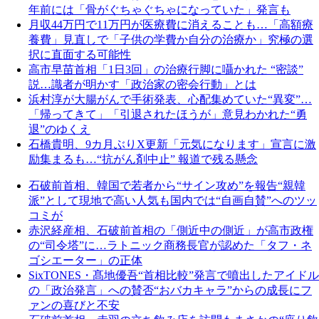
年前には「骨がぐちゃぐちゃになっていた」発言も
月収44万円で11万円が医療費に消えることも…「高額療
養費」見直しで「子供の学費か自分の治療か」究極の選
択に直面する可能性
高市早苗首相「1日3回」の治療行脚に囁かれた “密談”
説…識者が明かす「政治家の密会行動」とは
浜村淳が大腸がんで手術発表、心配集めていた“異変”…
「帰ってきて」「引退されたほうが」意見わかれた“勇
退”のゆくえ
石橋貴明、9カ月ぶりX更新「元気になります」宣言に激
励集まるも…“抗がん剤中止” 報道で残る懸念
石破前首相、韓国で若者から“サイン攻め”を報告“親韓
派”として現地で高い人気も国内では“自画自賛”へのツッ
コミが
赤沢経産相、石破前首相の「側近中の側近」が高市政権
の“司令塔”に…ラトニック商務長官が認めた「タフ・ネ
ゴシエーター」の正体
SixTONES・髙地優吾“首相比較”発言で噴出したアイドル
の「政治発言」への賛否“おバカキャラ”からの成長にフ
ァンの喜びと不安