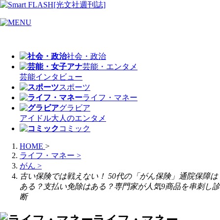
社会・政治
芸能・エンタメ
芸能
インタビュー
スポーツ
ライフ・マネー
グラビア
アイドル
大人のエンタメ
コミック
HOME
>
ライフ・マネー
>
がん
>
古い保険では戦えない！ 50代の「がん保険」通院保障は
ある？支払い免除はある？専門家が人気9商品を串刺し診
断
ライフ・マネー