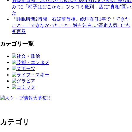
石破前首相、赤羽の立ち飲み店を訪問もまさかの“座り飲
み”に「椅子はどこから」ツッコミ殺到…店に“真相”聞い
た
「睡眠時間2時間」石破前首相、総理在任1年で「できた
こと」「できなかったこと」独占告白…“高市人気” にも
初言及
カテゴリ一覧
カテゴリ