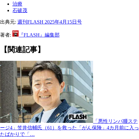
治療
石破茂
出典元:
週刊FLASH 2025年4月15日号
著者:
『FLASH』編集部
【関連記事】
「悪性リンパ腫ステ
ージ4」笠井信輔氏（61）を救った「がん保険」4カ月前に入っ
たばかりで「…