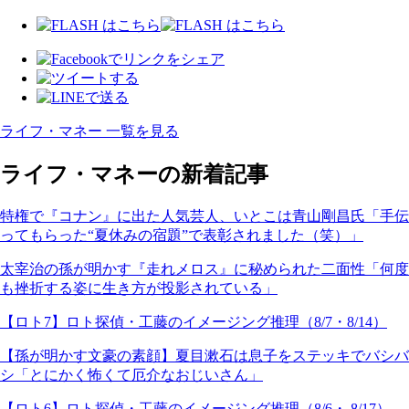
ライフ・マネー 一覧を見る
ライフ・マネーの新着記事
特権で『コナン』に出た人気芸人、いとこは青山剛昌氏「手伝
ってもらった“夏休みの宿題”で表彰されました（笑）」
太宰治の孫が明かす『走れメロス』に秘められた二面性「何度
も挫折する姿に生き方が投影されている」
【ロト7】ロト探偵・工藤のイメージング推理（8/7・8/14）
【孫が明かす文豪の素顔】夏目漱石は息子をステッキでバシバ
シ「とにかく怖くて厄介なおじいさん」
【ロト6】ロト探偵・工藤のイメージング推理（8/6・ 8/17）