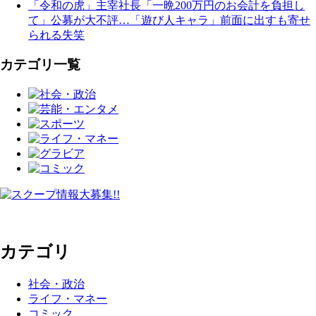
「令和の虎」主宰社長「一晩200万円のお会計を負担し
て」公募が大不評…「遊び人キャラ」前面に出すも寄せ
られる失笑
カテゴリ一覧
カテゴリ
社会・政治
ライフ・マネー
コミック