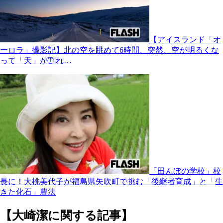
【アイスランド「オ
ーロラ」撮影記】北の空を眺めて6時間、突然、空が明るくな
って「天」が割れ…
「田んぼの学校」校
長に！大桃美代子が福島県矢吹町で挑む「後継者育成」と「生
きた化石」農法
【大崎潔に関する記事】