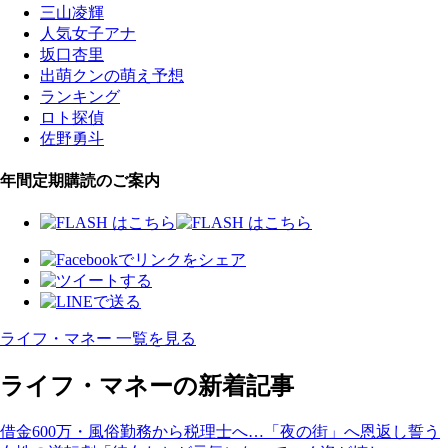
三山凌輝
人気女子アナ
坂口杏里
出萌クンの萌え予想
ランキング
ロト探偵
佐野勇斗
年間定期購読のご案内
ライフ・マネー 一覧を見る
ライフ・マネーの新着記事
借金600万・風俗勤務から税理士へ…「夜の街」へ恩返し誓う