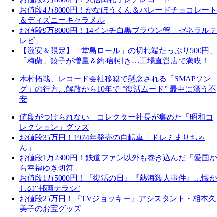
お値段4万8000円！かなぼうくん＆パレードチョコレート
＆ディズニーキャラメル
お値段9万8000円！14インチ白黒ブラウン管「ゼネラルテ
レビ」
【激安＆限定】「堂島ロール」の切れ端たっぷり500円、
「梅蘭」餃子が増量＆約4割引き…工場直営店で満喫！
木村拓哉、レコード会社移籍で懸念される「SMAPソン
グ」の行方…解散から10年で “復活ムード” 最中に漂う不
安
値段がつけられない！コレクター社長が集めた「昭和コ
レクション」グッズ
お値段35万円！1974年発売の自転車「ドレミまりちゃ
ん」
お値段1万2300円！鉄道ファン以外も巻き込んだ「愛国か
ら幸福ゆき切符」
お値段1万5000円！『復活の日』『熱海殺人事件』…懐か
しの“邦画チラシ”
お値段25万円！『TVジョッキー』アシスタント・相本久
美子のお宝グッズ