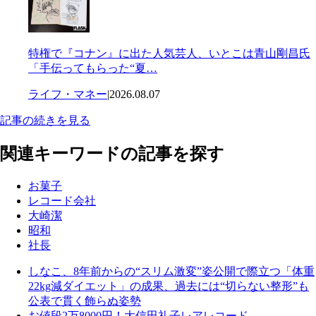
特権で『コナン』に出た人気芸人、いとこは青山剛昌氏
「手伝ってもらった“夏…
ライフ・マネー
|
2026.08.07
記事の続きを見る
関連キーワードの記事を探す
お菓子
レコード会社
大崎潔
昭和
社長
しなこ、8年前からの“スリム激変”姿公開で際立つ「体重
22kg減ダイエット」の成果、過去には“切らない整形”も
公表で貫く飾らぬ姿勢
お値段2万8000円！大信田礼子レアレコード