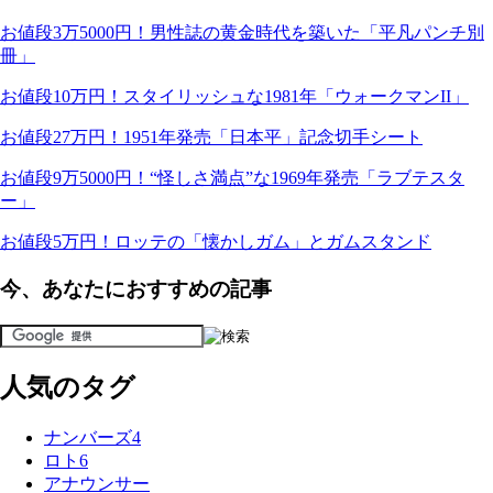
お値段3万5000円！男性誌の黄金時代を築いた「平凡パンチ別
冊」
お値段10万円！スタイリッシュな1981年「ウォークマンII」
お値段27万円！1951年発売「日本平」記念切手シート
お値段9万5000円！“怪しさ満点”な1969年発売「ラブテスタ
ー」
お値段5万円！ロッテの「懐かしガム」とガムスタンド
今、あなたにおすすめの記事
人気のタグ
ナンバーズ4
ロト6
アナウンサー