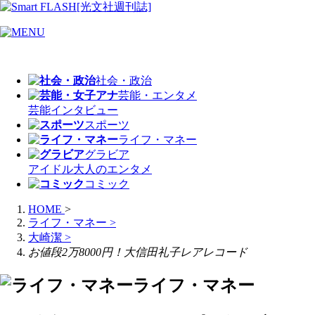
社会・政治
芸能・エンタメ
芸能
インタビュー
スポーツ
ライフ・マネー
グラビア
アイドル
大人のエンタメ
コミック
HOME
>
ライフ・マネー
>
大崎潔
>
お値段2万8000円！大信田礼子レアレコード
ライフ・マネー