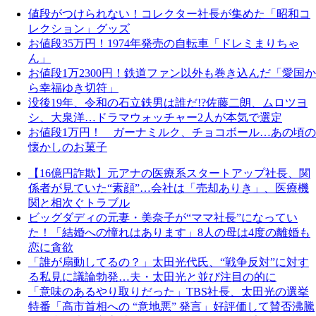
値段がつけられない！コレクター社長が集めた「昭和コ
レクション」グッズ
お値段35万円！1974年発売の自転車「ドレミまりちゃ
ん」
お値段1万2300円！鉄道ファン以外も巻き込んだ「愛国か
ら幸福ゆき切符」
没後19年、令和の石立鉄男は誰だ!?佐藤二朗、ムロツヨ
シ、大泉洋…ドラマウォッチャー2人が本気で選定
お値段1万円！ ガーナミルク、チョコボール…あの頃の
懐かしのお菓子
【16億円詐欺】元アナの医療系スタートアップ社長、関
係者が見ていた“素顔”…会社は「売却ありき」、医療機
関と相次ぐトラブル
ビッグダディの元妻・美奈子が“ママ社長”になってい
た！「結婚への憧れはあります」8人の母は4度の離婚も
恋に貪欲
「誰が扇動してるの？」太田光代氏、“戦争反対”に対す
る私見に議論勃発…夫・太田光と並び注目の的に
「意味のあるやり取りだった」TBS社長、太田光の選挙
特番「高市首相への “意地悪” 発言」好評価して賛否沸騰