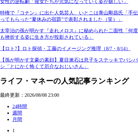
女性の逆転劇「彼女たちが元気になっていく姿が嬉しい」
特権で『コナン』に出た人気芸人、いとこは青山剛昌氏「手伝
ってもらった“夏休みの宿題”で表彰されました（笑）」
太宰治の孫が明かす『走れメロス』に秘められた二面性「何度
も挫折する姿に生き方が投影されている」
【ロト7】ロト探偵・工藤のイメージング推理（8/7・8/14）
【孫が明かす文豪の素顔】夏目漱石は息子をステッキでバシバ
シ「とにかく怖くて厄介なおじいさん」
ライフ・マネーの人気記事ランキング
最終更新：2026/08/08 23:00
24時間
週間
月間
1