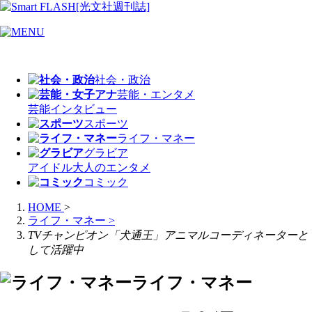
社会・政治
芸能・エンタメ
芸能
インタビュー
スポーツ
ライフ・マネー
グラビア
アイドル
大人のエンタメ
コミック
HOME
>
ライフ・マネー
>
TVチャンピオン「犬通王」アニマルコーディネーターと
して活躍中
ライフ・マネー