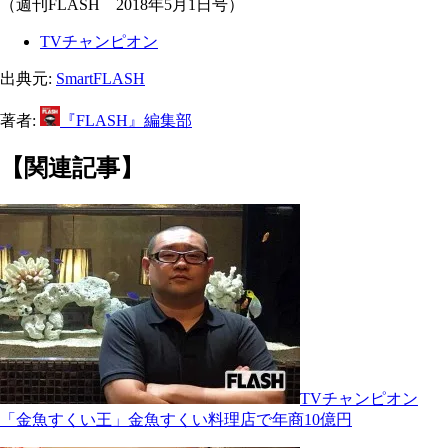
（週刊FLASH 2018年5月1日号）
TVチャンピオン
出典元:
SmartFLASH
著者:
『FLASH』編集部
【関連記事】
TVチャンピオン
「金魚すくい王」金魚すくい料理店で年商10億円