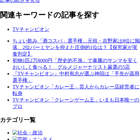
記事の続きを見る
関連キーワードの記事を探す
TVチャンピオン
ちょい飲み「酒コスパ」選手権…元祖・吉野家は8位に陥
落、2位バーミヤンを抑えた圧倒的1位は？【探究家が実
食判定】
初物1匹2万8000円「歴史的不漁」で暴騰のサンマを安く
おいしく食べる！ グルメジャーナリスト厳選の5店
『TVチャンピオン』中村有志が選ぶ神回は「手先が器用
選手権」
TVチャンピオン「カレー王」芸人からカレー店経営者に
転身
TVチャンピオン「クレーンゲーム王」いまも日本唯一の
プロ
カテゴリ一覧