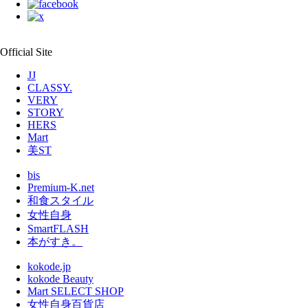
Official Site
JJ
CLASSY.
VERY
STORY
HERS
Mart
美ST
bis
Premium-K.net
和食スタイル
女性自身
SmartFLASH
本がすき。
kokode.jp
kokode Beauty
Mart SELECT SHOP
女性自身百貨店