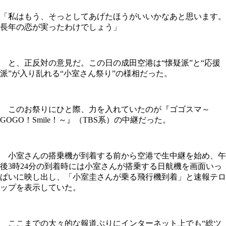
「私はもう、そっとしてあげたほうがいいかなあと思います。
長年の恋が実ったわけでしょう」
と、正反対の意見だ。この日の成田空港は“懐疑派”と“応援
派”が入り乱れる“小室さん祭り”の様相だった。
このお祭りにひと際、力を入れていたのが『ゴゴスマ～
GOGO！Smile！～』（TBS系）の中継だった。
小室さんの搭乗機が到着する前から空港で生中継を始め、午
後3時24分の到着時には小室さんが搭乗する日航機を画面いっ
ぱいに映し出し、「小室圭さんが乗る飛行機到着」と速報テロ
ップを表示していた。
ここまでの大々的な報道ぶりにインターネット上でも“総ツ