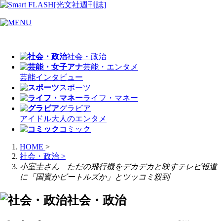
社会・政治
芸能・エンタメ
芸能
インタビュー
スポーツ
ライフ・マネー
グラビア
アイドル
大人のエンタメ
コミック
HOME
>
社会・政治
>
小室圭さん ただの飛行機をデカデカと映すテレビ報道
に「国賓かビートルズか」とツッコミ殺到
社会・政治