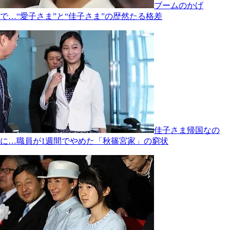
ブームのかげ
で…“愛子さま”と“佳子さま”の歴然たる格差
佳子さま帰国なの
に…職員が1週間でやめた「秋篠宮家」の窮状