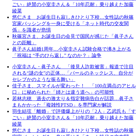
ごい」絶賛の小室圭さん＆「10年忍耐」乗り越えた加藤
綾菜
悠仁さま お誕生日も寂しきひとり下校…女性誌の秋篠
宮家バッシングを一身に受ける「ネット時代の交友関
係」を識者が危惧
秋篠宮さま、お誕生日の会見で国民が感じた「眞子さん
との距離」
眞子さん結婚1周年…小室圭さん試験合格で沸き上がる
「祝福は “手のひら返し” なのか？」論争
小室圭さん・眞子さん 「後見人詐欺被害」報道で注目
される“謎の女”の正体…「パールのネックレス、自分が
セレブかのような振る舞い」
佳子さま、スマイルが変わった！ 「100点満点のアヒル
口」に秘められた「姉とは違う道へ」の可能性
若林志穂 過去の激太り＆指定難病告白が話題…眞子さ
まもかかった「複雑性PTSD」を専門家が解説
羽生結弦「離婚」で評価爆上がりの「2人」乙武氏も「す
ごい」絶賛の小室圭さん＆「10年忍耐」乗り越えた加藤
綾菜
悠仁さま お誕生日も寂しきひとり下校…女性誌の秋篠