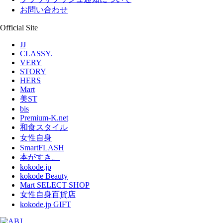
お問い合わせ
Official Site
JJ
CLASSY.
VERY
STORY
HERS
Mart
美ST
bis
Premium-K.net
和食スタイル
女性自身
SmartFLASH
本がすき。
kokode.jp
kokode Beauty
Mart SELECT SHOP
女性自身百貨店
kokode.jp GIFT