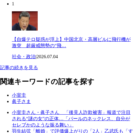
1
【自爆テロ疑惑が浮上】中国北京・高層ビルに飛行機が
激突 超厳戒態勢の“飛…
社会・政治
|
2026.07.04
記事の続きを見る
関連キーワードの記事を探す
小室圭
眞子さま
小室圭さん・眞子さん 「後見人詐欺被害」報道で注目
される“謎の女”の正体…「パールのネックレス、自分が
セレブかのような振る舞い」
羽生結弦「離婚」で評価爆上がりの「2人」乙武氏も「す