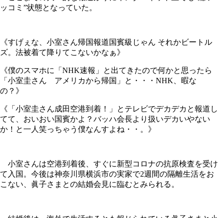
ッコミ”状態となっていた。
《すげぇな、小室さん帰国報道国賓級じゃん それかビートル
ズ。法被着て降りてこないかなぁ》
《僕のスマホに「NHK速報」と出てきたので何かと思ったら
「小室圭さん アメリカから帰国」と・・・NHK、暇な
の？》
《「小室圭さん成田空港到着！」とテレビでデカデカと報道し
てて、おいおい国賓かよ？バッハ会長より扱いデカいやない
か！と一人笑っちゃう僕なんすよね・・。》
小室さんは空港到着後、すぐに新型コロナの抗原検査を受け
て入国。今後は神奈川県横浜市の実家で2週間の隔離生活をお
こない、眞子さまとの結婚会見に臨むとみられる。