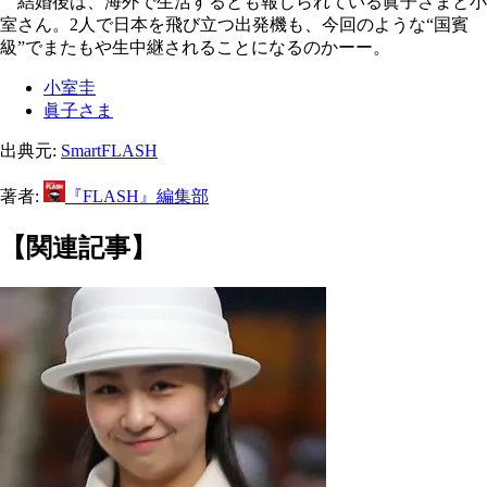
結婚後は、海外で生活するとも報じられている眞子さまと小
室さん。2人で日本を飛び立つ出発機も、今回のような“国賓
級”でまたもや生中継されることになるのかーー。
小室圭
眞子さま
出典元:
SmartFLASH
著者:
『FLASH』編集部
【関連記事】