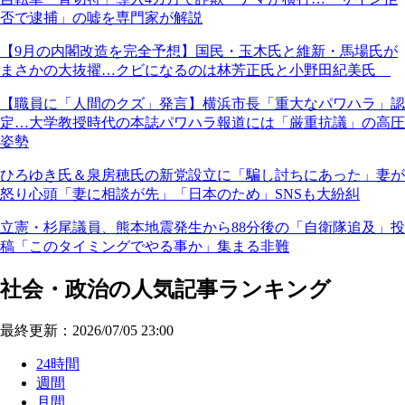
否で逮捕」の嘘を専門家が解説
【9月の内閣改造を完全予想】国民・玉木氏と維新・馬場氏が
まさかの大抜擢…クビになるのは林芳正氏と小野田紀美氏
【職員に「人間のクズ」発言】横浜市長「重大なパワハラ」認
定…大学教授時代の本誌パワハラ報道には「厳重抗議」の高圧
姿勢
ひろゆき氏＆泉房穂氏の新党設立に「騙し討ちにあった」妻が
怒り心頭「妻に相談が先」「日本のため」SNSも大紛糾
立憲・杉尾議員、熊本地震発生から88分後の「自衛隊追及」投
稿「このタイミングでやる事か」集まる非難
社会・政治の人気記事ランキング
最終更新：2026/07/05 23:00
24時間
週間
月間