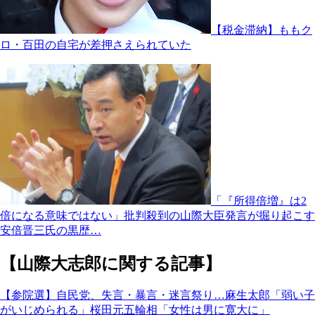
【税金滞納】ももク
ロ・百田の自宅が差押さえられていた
「『所得倍増』は2
倍になる意味ではない」批判殺到の山際大臣発言が掘り起こす
安倍晋三氏の黒歴…
【山際大志郎に関する記事】
【参院選】自民党、失言・暴言・迷言祭り…麻生太郎「弱い子
がいじめられる」桜田元五輪相「女性は男に寛大に」