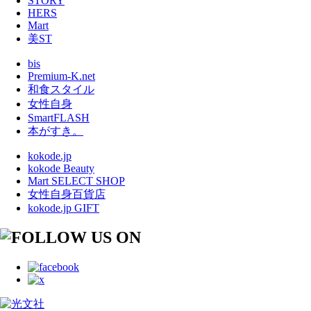
STORY
HERS
Mart
美ST
bis
Premium-K.net
和食スタイル
女性自身
SmartFLASH
本がすき。
kokode.jp
kokode Beauty
Mart SELECT SHOP
女性自身百貨店
kokode.jp GIFT