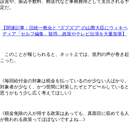
設置や、振込手数料、郵送代など事務費用として支出される予
定だ。
【関連記事：旧統一教会と “ズブズブ” の山際大臣にウィキペ
ディア「セルフ編集」疑惑…政策やテレビ出演を大量加筆】
このことが報じられると、ネット上では、批判の声が巻き起
こった。
《毎回給付金の対象は税金を払っているのが少ない人ばかり。
対象者が少なく、かつ世間に対策したぞとアピールしていると
思うがもう少し広く考えてほしい》
《税金免除の人が得する政策はあっても、真面目に収めてる人
が救われる政策ってほぼないですよね…》