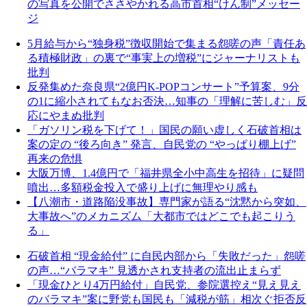
の写真を公開でささやかれる高市首相“けん制”メッセー
ジ
5月給与から“独身税”徴収開始で集まる怨嗟の声「責任あ
る積極財政」の裏で“事実上の増税”にジャーナリストも
批判
反発集めた奈良県“2億円K-POPコンサート”予算案、9分
の1に縮小されてもなお否決…知事の「理解に苦しむ」反
応にやまぬ批判
「ガソリン税を下げて！」国民の願い虚しく石破首相は
案の定の “後ろ向き” 発言、自民党の “やっぱり棚上げ”
再来の危惧
大阪万博、1.4億円で「福井県全小中高生を招待」に疑問
噴出…多額税金投入で盛り上げに無理やり感も
【八潮市・道路陥没事故】専門家が語る“沈黙から突如、
大事故へ”のメカニズム「大都市ではどこでも起こりう
る」
石破首相 “現金給付” に自民内部から「失敗だった」怨嗟
の声…“バラマキ” 見透かされ支持者の流出止まらず
「現金ひとり4万円給付」自民党、参院選控え“見え見え
のバラマキ”案に野党も国民も「減税が筋」相次ぐ拒否反