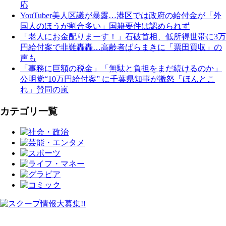
応
YouTuber美人区議が暴露…港区では政府の給付金が「外
国人のほうが割合多い」国籍要件は認められず
「老人にお金配りまーす！」石破首相、低所得世帯に3万
円給付案で非難轟轟…高齢者ばらまきに「票田買収」の
声も
「事務に巨額の税金」「無駄と負担をまだ続けるのか」
公明党“10万円給付案” に千葉県知事が激怒「ほんとこ
れ」賛同の嵐
カテゴリ一覧