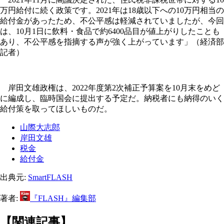
万円給付に続く政策です。2021年は18歳以下への10万円相当の
給付金があったため、不公平感は軽減されていましたが、今回
は、10月1日に飲料・食品で約6400品目が値上がりしたことも
あり、不公平感を指摘する声が強く上がっています」（経済部
記者）
岸田文雄政権は、2022年度第2次補正予算案を10月末をめど
に編成し、臨時国会に提出する予定だ。納税者にも納得のいく
給付策を取ってほしいものだ。
山際大志郎
岸田文雄
税金
給付金
出典元:
SmartFLASH
著者:
『FLASH』編集部
【関連記事】