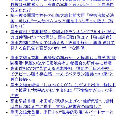
政権は死屍累々も「有事の宰相と言われた！」と自画自
賛ふたたび
統一教会問題で辞任の山際大志郎前大臣「被害者救済法
案」可決に“一人だけムスッと無拍手”のぼっち抵抗【写
真あり】
岸田首相「首相動静」登場人物ランキングで見えた“聞く
力は仲間内だけ“の実態…面会日数1位は？【独自調査】
岸田内閣に浮かんでは消える「改造を検討」報道 透けて
見える自民党と官邸の“ボロボロ”な関係
岸田文雄元首相「再登板の布石か」と憶測も…自民党“派
閥復活”気運のなか旧宏池会有志秘書会の研修会に登壇
高市首相の“次”見すえる茂木外相、得意の「日米外交」
でアピール狙う存在感…一方でベテラン議員は“中東”と
独自接触へ
岸田文雄元総理『しゃべくり007』にゲスト出演 軽快ト
ーク披露も“増税めがね”ネタ化に「不愉快すぎる」批判
の声
高市早苗首相 永田町が悲鳴を上げる“独断気質”…資料
は当日20時までに提出、支持は秘書官の頭越しに
岸田文雄元首相、来日中の“世界的歌姫”＆パートナーと