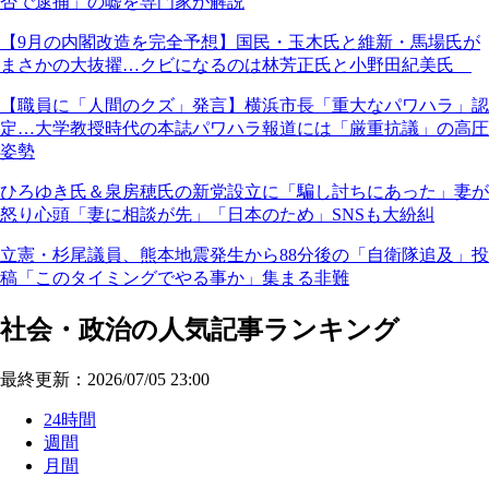
否で逮捕」の嘘を専門家が解説
【9月の内閣改造を完全予想】国民・玉木氏と維新・馬場氏が
まさかの大抜擢…クビになるのは林芳正氏と小野田紀美氏
【職員に「人間のクズ」発言】横浜市長「重大なパワハラ」認
定…大学教授時代の本誌パワハラ報道には「厳重抗議」の高圧
姿勢
ひろゆき氏＆泉房穂氏の新党設立に「騙し討ちにあった」妻が
怒り心頭「妻に相談が先」「日本のため」SNSも大紛糾
立憲・杉尾議員、熊本地震発生から88分後の「自衛隊追及」投
稿「このタイミングでやる事か」集まる非難
社会・政治の人気記事ランキング
最終更新：2026/07/05 23:00
24時間
週間
月間