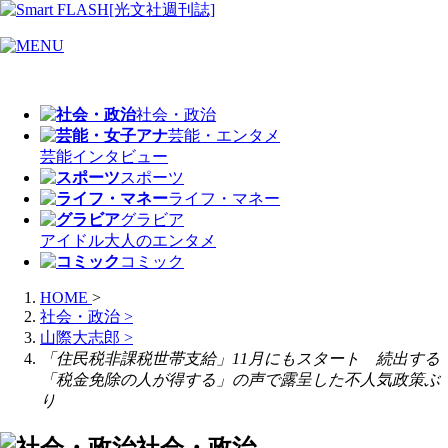
社会・政治
芸能・エンタメ
芸能
インタビュー
スポーツ
ライフ・マネー
グラビア
アイドル
大人のエンタメ
コミック
HOME
>
社会・政治
>
山際大志郎
>
「住民税非課税世帯支給」11月にもスタート 続出する
「税金免除の人が得する」の声で露呈した不人気政策ぶ
り
社会・政治