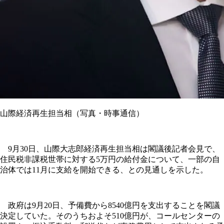
山際経済再生担当相（写真・時事通信）
9月30日、山際大志郎経済再生担当相は閣議後記者会見で、
住民税非課税世帯に対する5万円の給付金について、一部の自
治体では11月に支給を開始できる、との見通しを示した。
政府は9月20日、予備費から8540億円を支出することを閣議
決定していた。そのうちおよそ510億円が、コールセンターの