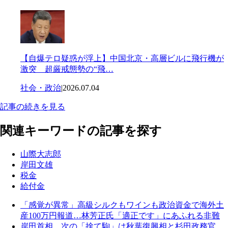
【自爆テロ疑惑が浮上】中国北京・高層ビルに飛行機が
激突 超厳戒態勢の“飛…
社会・政治
|
2026.07.04
記事の続きを見る
関連キーワードの記事を探す
山際大志郎
岸田文雄
税金
給付金
「感覚が異常」高級シルクもワインも政治資金で海外土
産100万円報道…林芳正氏「適正です」にあふれる非難
岸田首相、次の「捨て駒」は秋葉復興相と杉田政務官…