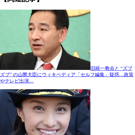
旧統一教会と “ズブ
ズブ” の山際大臣にウィキペディア「セルフ編集」疑惑…政策
やテレビ出演…