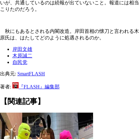
いが、共通しているのは続報が出ていないこと。報道には相当
こりたのだろう。
秋にもあるとされる内閣改造。岸田首相の懐刀と言われる木
原氏は、はたしてどのように処遇されるのか。
岸田文雄
木原誠二
自民党
出典元:
SmartFLASH
著者:
『FLASH』編集部
【関連記事】