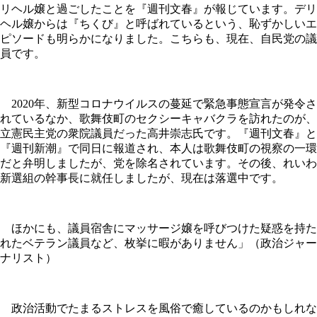
リヘル嬢と過ごしたことを『週刊文春』が報じています。デリ
ヘル嬢からは『ちくび』と呼ばれているという、恥ずかしいエ
ピソードも明らかになりました。こちらも、現在、自民党の議
員です。
2020年、新型コロナウイルスの蔓延で緊急事態宣言が発令さ
れているなか、歌舞伎町のセクシーキャバクラを訪れたのが、
立憲民主党の衆院議員だった高井崇志氏です。『週刊文春』と
『週刊新潮』で同日に報道され、本人は歌舞伎町の視察の一環
だと弁明しましたが、党を除名されています。その後、れいわ
新選組の幹事長に就任しましたが、現在は落選中です。
ほかにも、議員宿舎にマッサージ嬢を呼びつけた疑惑を持た
れたベテラン議員など、枚挙に暇がありません」（政治ジャー
ナリスト）
政治活動でたまるストレスを風俗で癒しているのかもしれな