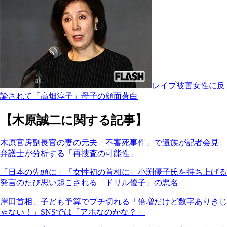
レイプ被害女性に反
論されて「高畑淳子」母子の顔面蒼白
【木原誠二に関する記事】
木原官房副長官の妻の元夫「不審死事件」で遺族が記者会見
弁護士が分析する「再捜査の可能性」
「日本の先頭に」「女性初の首相に」小渕優子氏を持ち上げる
発言のたび思い起こされる「ドリル優子」の悪名
岸田首相、子ども予算でブチ切れる「倍増だけど数字ありきじ
ゃない！」SNSでは「アホなのかな？」