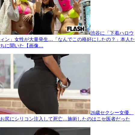
渋谷に「下着ハロウ
ィン」女性が大量発生…「なんでこの格好にしたの？」本人た
ちに聞いた【画像…
26歳セクシー女優、
お尻にシリコン注入して死亡…施術したのはニセ医者だった