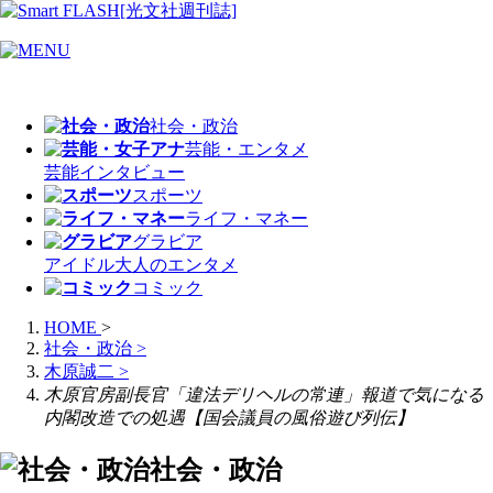
社会・政治
芸能・エンタメ
芸能
インタビュー
スポーツ
ライフ・マネー
グラビア
アイドル
大人のエンタメ
コミック
HOME
>
社会・政治
>
木原誠二
>
木原官房副長官「違法デリヘルの常連」報道で気になる
内閣改造での処遇【国会議員の風俗遊び列伝】
社会・政治