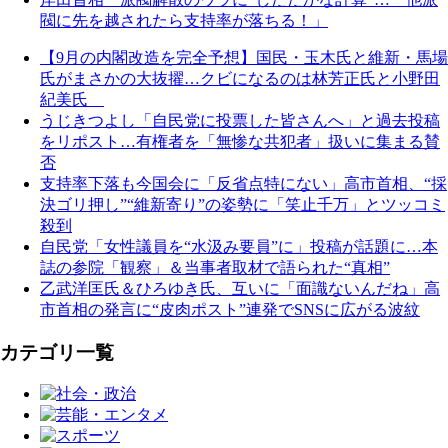
閥に先を越されたら支持率が落ちる！」
【9月の内閣改造を完全予想】国民・玉木氏と維新・馬場
氏がまさかの大抜擢…クビになるのは林芳正氏と小野田
紀美氏
うじきつよし「自民党に投票した皆さんへ」と過去投稿
をリポスト…有権者を「無惨な共犯者」扱いに集まる賛
否
支持率下落も今国会に「反省点特にない」高市首相、“採
決ゴリ押し”“維新寄り”の姿勢に「笑止千万」とツッコミ
殺到
自民党「女性議員を“水汲み要員”に」投稿が話題に…本
誌の参院「観察」＆当事者取材で語られた“真相”
乙武洋匡氏＆ひろゆき氏、互いに「面識ないんだね」高
市首相の発言に“皮肉ポスト”連発でSNSに広がる波紋
カテゴリ一覧