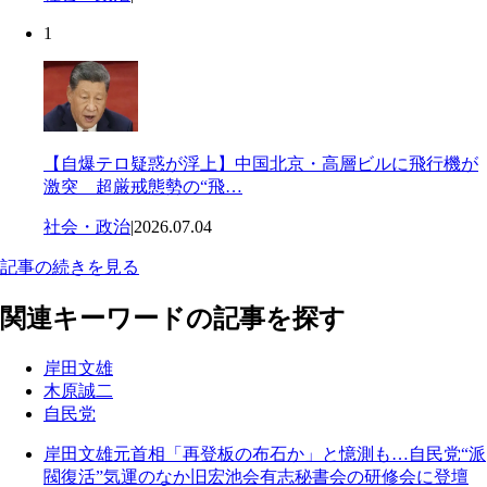
1
【自爆テロ疑惑が浮上】中国北京・高層ビルに飛行機が
激突 超厳戒態勢の“飛…
社会・政治
|
2026.07.04
記事の続きを見る
関連キーワードの記事を探す
岸田文雄
木原誠二
自民党
岸田文雄元首相「再登板の布石か」と憶測も…自民党“派
閥復活”気運のなか旧宏池会有志秘書会の研修会に登壇