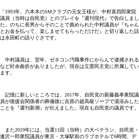
「1993年、六本木のSMクラブの元女王様が、中村喜四郎衆院
議員（当時は自民党）とのプレイを『週刊現代』で告白しまし
た。のちに長男からそのことで責められた中村議員が『ちゃん
とお金を払って、楽しませてもらっただけだ』と切り返した話
は永田町の語りぐさです。
中村議員は、翌年、ゼネコン汚職事件にからんで逮捕される
など紆余曲折がありましたが、現在は立憲民主党に所属してい
ます。
記憶に新しいところでは、2017年、自民党の新藤義孝衆院議
員が後援会関係者の葬儀後に吉原の超高級ソープで湯浴みした
ことを『週刊新潮』が伝えました。現在も自民党の議員です。
また2019年には、当選11回（当時）の大ベテラン、自民党・
逢沢一郎衆院議員が東京・大塚駅前のラブホテルで6時間、デ