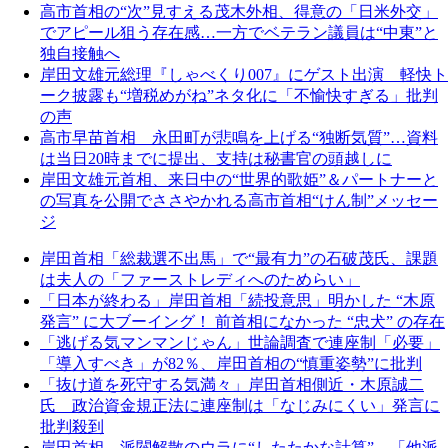
高市首相の“次”見すえる茂木外相、得意の「日米外交」
でアピール狙う存在感…一方でベテラン議員は“中東”と
独自接触へ
岸田文雄元総理『しゃべくり007』にゲスト出演 軽快ト
ーク披露も“増税めがね”ネタ化に「不愉快すぎる」批判
の声
高市早苗首相 永田町が悲鳴を上げる“独断気質”…資料
は当日20時までに提出、支持は秘書官の頭越しに
岸田文雄元首相、来日中の“世界的歌姫”＆パートナーと
の写真を公開でささやかれる高市首相“けん制”メッセー
ジ
岸田首相「総裁選不出馬」で“最有力”の石破茂氏、課題
は夫人の「ファーストレディへのためらい」
「日本が終わる」岸田首相「続投意思」明かした “木原
発言” に大ブーイング！ 前首相になかった “忠犬” の存在
「逃げる気マンマンじゃん」世論調査で連座制「必要」
「導入すべき」が82％、岸田首相の“慎重姿勢”に批判
「抜け道を死守する気満々」岸田首相側近・木原誠二
氏 政治資金規正法に連座制は「なじみにくい」発言に
批判殺到
岸田首相 派閥解散のウラに“したたかな計算”…「他派