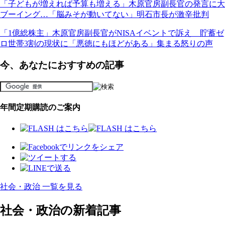
「子どもが増えれば予算も増える」木原官房副長官の発言に大
ブーイング…「脳みそが動いてない」明石市長が激辛批判
「1億総株主」木原官房副長官がNISAイベントで訴え 貯蓄ゼ
ロ世帯3割の現状に「悪徳にもほどがある」集まる怒りの声
今、あなたにおすすめの記事
年間定期購読のご案内
社会・政治 一覧を見る
社会・政治の新着記事