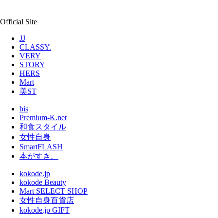
Official Site
JJ
CLASSY.
VERY
STORY
HERS
Mart
美ST
bis
Premium-K.net
和食スタイル
女性自身
SmartFLASH
本がすき。
kokode.jp
kokode Beauty
Mart SELECT SHOP
女性自身百貨店
kokode.jp GIFT