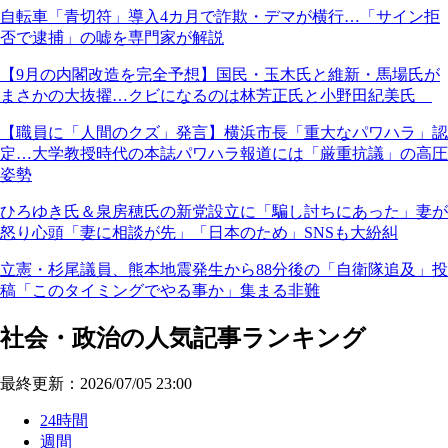
自転車「青切符」導入4カ月で詐欺・デマが横行…「サイン拒
否で逮捕」の嘘を専門家が解説
【9月の内閣改造を完全予想】国民・玉木氏と維新・馬場氏が
まさかの大抜擢…クビになるのは林芳正氏と小野田紀美氏
【職員に「人間のクズ」発言】横浜市長「重大なパワハラ」認
定…大学教授時代の本誌パワハラ報道には「厳重抗議」の高圧
姿勢
ひろゆき氏＆泉房穂氏の新党設立に「騙し討ちにあった」妻が
怒り心頭「妻に相談が先」「日本のため」SNSも大紛糾
立憲・杉尾議員、熊本地震発生から88分後の「自衛隊追及」投
稿「このタイミングでやる事か」集まる非難
社会・政治の人気記事ランキング
最終更新：2026/07/05 23:00
24時間
週間