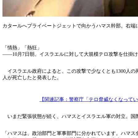
カタールへプライベートジェットで向かうハマス幹部。右端
「情熱」「熱狂」
――10月7日朝、イスラエルに対して大規模テロ攻撃を仕掛
イスラエル政府によると、この攻撃で少なくとも1300人の
人が死亡したと発表した。
【関連記事：警察庁「テロ脅威なくなってい
いまだ緊張状態が続く、ハマスとイスラエル軍の対立。国際
「ハマスは、政治部門と軍事部門に分かれています。ハマス全