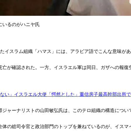
にいるのがハニヤ氏
けたイスラム組織「ハマス」には、アラビア語でこんな意味が
死亡が確認された。一方、イスラエル軍は同日、ガザへの報復空爆
ない」イスラエル大使「愕然とした」重信房子最高幹部出所で
ジャーナリストの山田敏弘氏は、このテロ組織の構造につい
体の総司令官と政治部門のトップを兼ねているのが、イスマイ