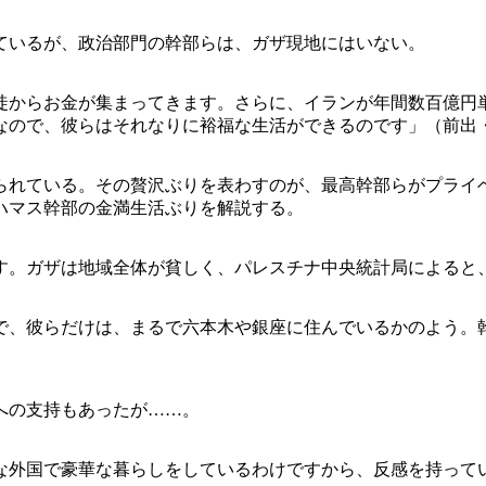
ているが、政治部門の幹部らは、ガザ現地にはいない。
徒からお金が集まってきます。さらに、イランが年間数百億円
なので、彼らはそれなりに裕福な生活ができるのです」（前出
じられている。その贅沢ぶりを表わすのが、最高幹部らがプライ
ハマス幹部の金満生活ぶりを解説する。
す。ガザは地域全体が貧しく、パレスチナ中央統計局によると、
、彼らだけは、まるで六本木や銀座に住んでいるかのよう。
への支持もあったが……。
な外国で豪華な暮らしをしているわけですから、反感を持って