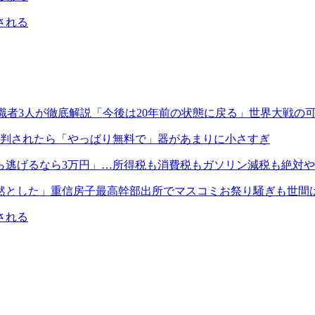
される
識者3人が徹底解説「今後は20年前の状態に戻る」世界大戦の
批判されたら「やっぱり無料で」器があまりに小さすぎ
ら逃げるなら3万円」…所得税も消費税もガソリン減税も絶対
然とした」重信房子最高幹部出所でマスコミお祭り騒ぎも世間
される