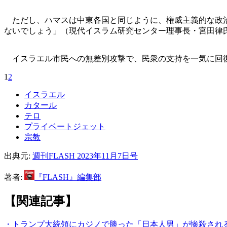
ただし、ハマスは中東各国と同じように、権威主義的な政治
ないでしょう」（現代イスラム研究センター理事長・宮田律
イスラエル市民への無差別攻撃で、民衆の支持を一気に回復
1
2
イスラエル
カタール
テロ
プライベートジェット
宗教
出典元:
週刊FLASH 2023年11月7日号
著者:
『FLASH』編集部
【関連記事】
・トランプ大統領にカジノで勝った「日本人男」が惨殺され