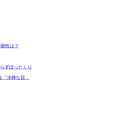
可能性は？
やらずぼったくり
は「冷静な目」