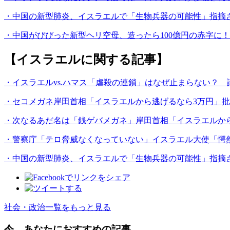
・中国の新型肺炎、イスラエルで「生物兵器の可能性」指摘
・中国がびびった新型ヘリ空母、造ったら100億円の赤字に！
【イスラエルに関する記事】
・イスラエルvs.ハマス「虐殺の連鎖」はなぜ止まらない？ 
・セコメガネ岸田首相「イスラエルから逃げるなら3万円」
・次なるあだ名は「銭ゲバメガネ」岸田首相「イスラエルか
・警察庁「テロ脅威なくなっていない」イスラエル大使「愕
・中国の新型肺炎、イスラエルで「生物兵器の可能性」指摘
社会・政治一覧をもっと見る
今、あなたにおすすめの記事