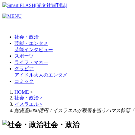
社会・政治
芸能・エンタメ
芸能
インタビュー
スポーツ
ライフ・マネー
グラビア
アイドル
大人のエンタメ
コミック
HOME
>
社会・政治
>
イスラエル
>
総資産6000億円！イスラエルが殺害を狙うハマス幹
社会・政治