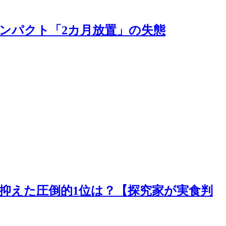
ンパクト「2カ月放置」の失態
抑えた圧倒的1位は？【探究家が実食判