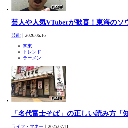
芸人や人気VTuberが歓喜！東海の
芸能
｜2026.06.16
関東
トレンド
ラーメン
「名代富士そば」の正しい読み方「知
ライフ・マネー
｜2025.07.11