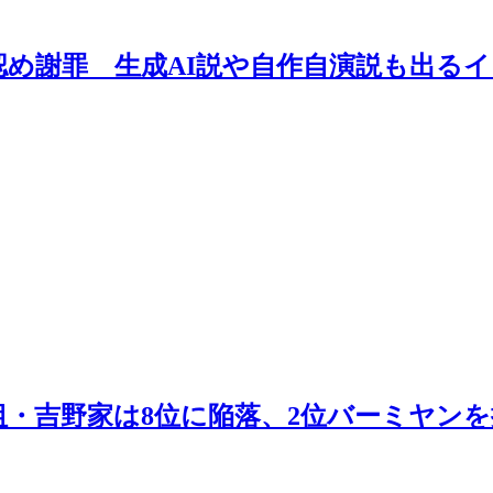
め謝罪 生成AI説や自作自演説も出るイ
・吉野家は8位に陥落、2位バーミヤンを