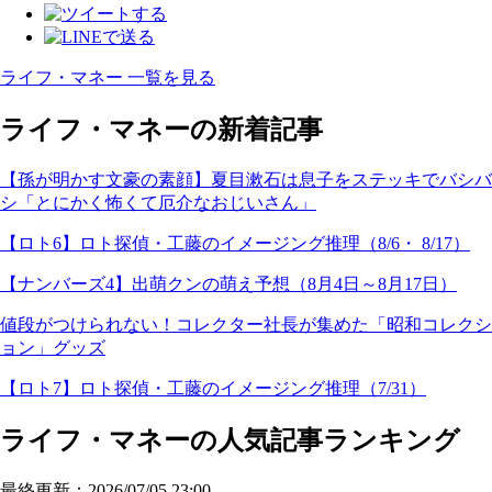
ライフ・マネー 一覧を見る
ライフ・マネーの新着記事
【孫が明かす文豪の素顔】夏目漱石は息子をステッキでバシバ
シ「とにかく怖くて厄介なおじいさん」
【ロト6】ロト探偵・工藤のイメージング推理（8/6・ 8/17）
【ナンバーズ4】出萌クンの萌え予想（8月4日～8月17日）
値段がつけられない！コレクター社長が集めた「昭和コレクシ
ョン」グッズ
【ロト7】ロト探偵・工藤のイメージング推理（7/31）
ライフ・マネーの人気記事ランキング
最終更新：2026/07/05 23:00