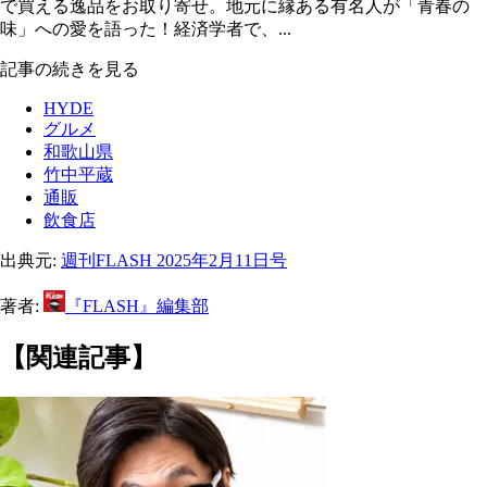
で買える逸品をお取り寄せ。地元に縁ある有名人が「青春の
味」への愛を語った！経済学者で、...
記事の続きを見る
HYDE
グルメ
和歌山県
竹中平蔵
通販
飲食店
出典元:
週刊FLASH 2025年2月11日号
著者:
『FLASH』編集部
【関連記事】