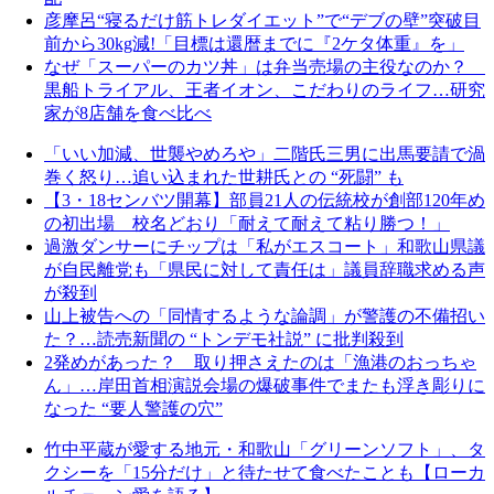
彦摩呂“寝るだけ筋トレダイエット”で“デブの壁”突破目
前から30kg減!「目標は還暦までに『2ケタ体重』を」
なぜ「スーパーのカツ丼」は弁当売場の主役なのか？
黒船トライアル、王者イオン、こだわりのライフ…研究
家が8店舗を食べ比べ
「いい加減、世襲やめろや」二階氏三男に出馬要請で渦
巻く怒り…追い込まれた世耕氏との “死闘” も
【3・18センバツ開幕】部員21人の伝統校が創部120年め
の初出場 校名どおり「耐えて耐えて粘り勝つ！」
過激ダンサーにチップは「私がエスコート」和歌山県議
が自民離党も「県民に対して責任は」議員辞職求める声
が殺到
山上被告への「同情するような論調」が警護の不備招い
た？…読売新聞の “トンデモ社説” に批判殺到
2発めがあった？ 取り押さえたのは「漁港のおっちゃ
ん」…岸田首相演説会場の爆破事件でまたも浮き彫りに
なった “要人警護の穴”
竹中平蔵が愛する地元・和歌山「グリーンソフト」、タ
クシーを「15分だけ」と待たせて食べたことも【ローカ