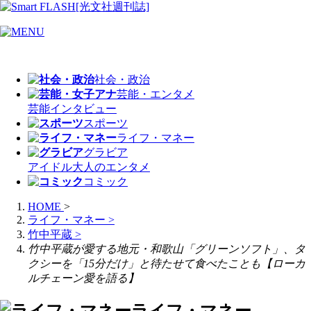
社会・政治
芸能・エンタメ
芸能
インタビュー
スポーツ
ライフ・マネー
グラビア
アイドル
大人のエンタメ
コミック
HOME
>
ライフ・マネー
>
竹中平蔵
>
竹中平蔵が愛する地元・和歌山「グリーンソフト」、タ
クシーを「15分だけ」と待たせて食べたことも【ローカ
ルチェーン愛を語る】
ライフ・マネー