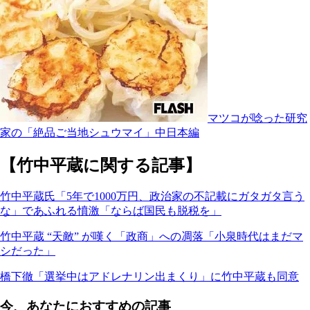
マツコが唸った研究
家の「絶品ご当地シュウマイ」中日本編
【竹中平蔵に関する記事】
竹中平蔵氏「5年で1000万円、政治家の不記載にガタガタ言う
な」であふれる憤激「ならば国民も脱税を」
竹中平蔵 “天敵” が嘆く「政商」への凋落「小泉時代はまだマ
シだった」
橋下徹「選挙中はアドレナリン出まくり」に竹中平蔵も同意
今、あなたにおすすめの記事