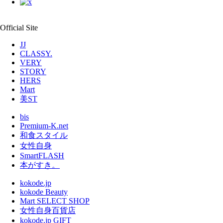
Official Site
JJ
CLASSY.
VERY
STORY
HERS
Mart
美ST
bis
Premium-K.net
和食スタイル
女性自身
SmartFLASH
本がすき。
kokode.jp
kokode Beauty
Mart SELECT SHOP
女性自身百貨店
kokode.jp GIFT