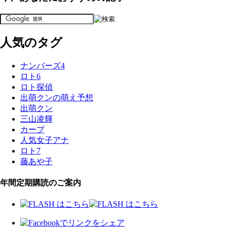
人気のタグ
ナンバーズ4
ロト6
ロト探偵
出萌クンの萌え予想
出萌クン
三山凌輝
カープ
人気女子アナ
ロト7
藤あや子
年間定期購読のご案内