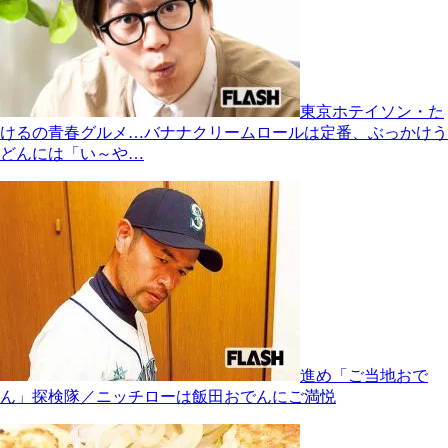
東京ホテイソン・た
けるの青春グルメ…バナナクリームロールは定番、ぶっかけう
どんには「い～や…
進め「ご当地おで
ん」探検隊／ニッチローは飯田おでんにご満悦