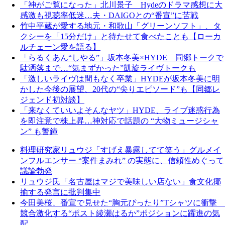
「神がご覧になった」北川景子 Hydeのドラマ感想に大
感激も視聴率低迷…夫・DAIGOとの“番宣”に苦戦
竹中平蔵が愛する地元・和歌山「グリーンソフト」、タ
クシーを「15分だけ」と待たせて食べたことも【ローカ
ルチェーン愛を語る】
「らるくあん“しやる”」坂本冬美×HYDE 同郷トークで
駄洒落まで…“気まずかった”凱旋ライヴトークも
「激しいライヴは間もなく卒業」HYDEが坂本冬美に明
かした今後の展望、20代の“尖りエピソード”も【同郷レ
ジェンド初対談】
「来なくていいよそんなヤツ」HYDE、ライブ迷惑行為
を即注意で株上昇…神対応で話題の “大物ミュージシャ
ン” も警鐘
料理研究家リュウジ「すげえ暴露してて笑う」グルメイ
ンフルエンサー “案件まみれ” の実態に、信頼性めぐって
議論勃発
リュウジ氏「名古屋はマジで美味しい店ない」食文化揶
揄する発言に批判集中
今田美桜、番宣で見せた“胸元ぴったり”Tシャツに衝撃
競合激化する“ポスト綾瀬はるか”ポジションに躍進の気
配