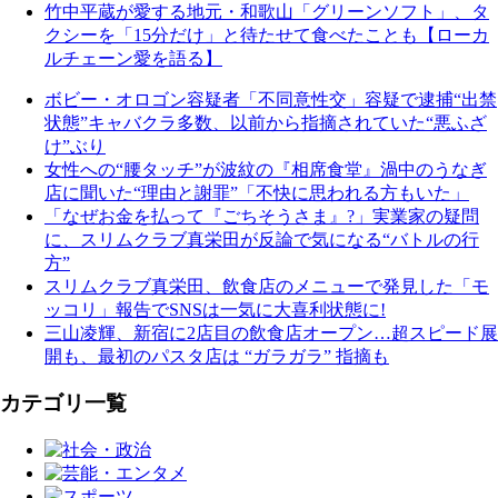
竹中平蔵が愛する地元・和歌山「グリーンソフト」、タ
クシーを「15分だけ」と待たせて食べたことも【ローカ
ルチェーン愛を語る】
ボビー・オロゴン容疑者「不同意性交」容疑で逮捕“出禁
状態”キャバクラ多数、以前から指摘されていた“悪ふざ
け”ぶり
女性への“腰タッチ”が波紋の『相席食堂』渦中のうなぎ
店に聞いた“理由と謝罪”「不快に思われる方もいた」
「なぜお金を払って『ごちそうさま』?」実業家の疑問
に、スリムクラブ真栄田が反論で気になる“バトルの行
方”
スリムクラブ真栄田、飲食店のメニューで発見した「モ
ッコリ」報告でSNSは一気に大喜利状態に!
三山凌輝、新宿に2店目の飲食店オープン…超スピード展
開も、最初のパスタ店は “ガラガラ” 指摘も
カテゴリ一覧