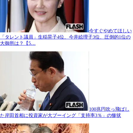
今すぐやめてほしい
「タレント議員」生稲晃子4位、今井絵理子3位、圧倒的1位の
大御所は？【5…
100兆円吹っ飛ばし
た岸田首相に投資家が大ブーイング「支持率3％」の惨状