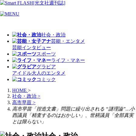
社会・政治
芸能・エンタメ
芸能
インタビュー
スポーツ
ライフ・マネー
グラビア
アイドル
大人のエンタメ
コミック
HOME
>
社会・政治
>
高市早苗
>
高市早苗「捏造文書」問題に繰り出される “謎理論”…小
西議員「精査するのはおかしい」、世耕議員「全部真実
とは限らない」
社会・政治