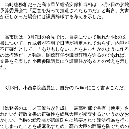
当時総務相だった高市早苗経済安保担当相は、3月3日の参院
予算委員会で「悪意を持って捏造されたものだ」と断言。文書
が正しかった場合には議員辞職する考えを示した。
高市氏は、3月7日の会見では、自身について触れた4枚の文
書について、作成者が不明で日時が特定されておらず、内容が
不正確だとして、「ありもしないことをあったかのように作る
のは捏造だ」と強調。閣僚辞任や議員辞職を迫るのであれば、
文書を公表した小西参院議員に立証責任があるとの考えを示し
た。
3月8日、小西参院議員は、自身のTwitterにこう書きこんだ。
《総務省のエース官僚らが作成し、最高幹部で共有（使用）さ
れたいた行政文書の正確性を総務大臣が精査するというのがお
かしい。当時の総務省が礒崎氏らに強要されて違法行為を行っ
てしまったことを胡麻化すため、高市大臣の辞職を防ぐための