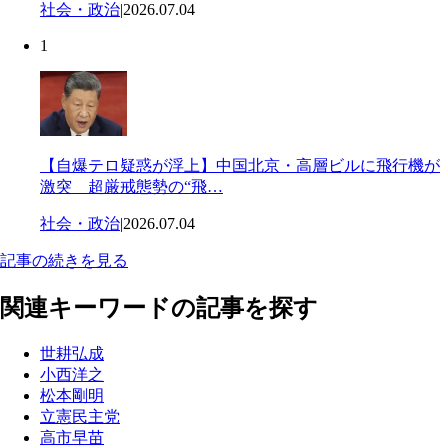
社会・政治
|
2026.07.04
1
【自爆テロ疑惑が浮上】中国北京・高層ビルに飛行機が
激突 超厳戒態勢の“飛…
社会・政治
|
2026.07.04
記事の続きを見る
関連キーワードの記事を探す
世耕弘成
小西洋之
松本剛明
立憲民主党
高市早苗