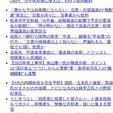
2兆円「少子化対策に使えば」SNSで批判殺到
「豊かな子は自衛隊にならない」立憲・古賀議員の“無配
慮”発言に「父親を誇りに」当事者から批判
松本洋平文科相「W不倫」続報報道の影響で予定の委員
会が延期に…「埒が明かない」国会で追及の立憲・杉尾
秀哉議員が真意語る
自民と一騎打ち情勢の新党「中道」、鍵握る“学会票”の
行方…「立憲の候補者はよく知らない」声漏れるも「最
低でも5割」投票か
太田光 中道改革連合に「暴走族の名前」とツッコミ、
視聴者から共感続々
【2025年炎上事件】米山隆一氏が徹底分析 ポイント
は“流行炎上”と“けしからん警察”妻・室井佑月氏との“離
婚騒動”も直撃
【9月の内閣改造を完全予想】国民・玉木氏と維新・馬場
氏がまさかの大抜擢…クビになるのは林芳正氏と小野田
紀美氏
うじきつよし「自民党に投票した皆さんへ」と過去投稿
をリポスト…有権者を「無惨な共犯者」扱いに集まる賛
否