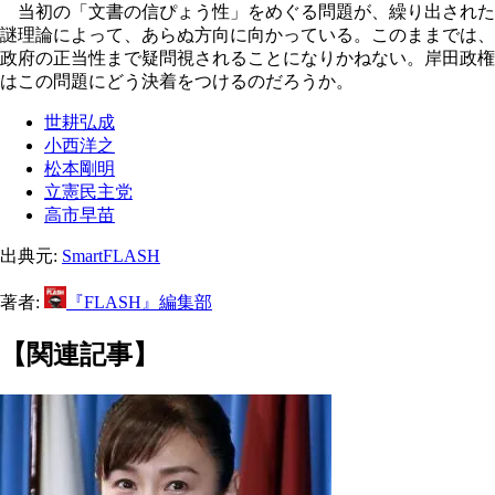
当初の「文書の信ぴょう性」をめぐる問題が、繰り出された
謎理論によって、あらぬ方向に向かっている。このままでは、
政府の正当性まで疑問視されることになりかねない。岸田政権
はこの問題にどう決着をつけるのだろうか。
世耕弘成
小西洋之
松本剛明
立憲民主党
高市早苗
出典元:
SmartFLASH
著者:
『FLASH』編集部
【関連記事】