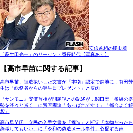
安倍首相の腰巾着
「萩生田光一」のリーゼント番長時代【写真あり】
【高市早苗に関する記事】
高市早苗、捏造扱いした文書が「本物」認定で窮地に…有田芳
生は「総務省からの誕生日プレゼント」と皮肉
『サンモニ』安倍首相が問題視との記述が…関口宏「番組の姿
勢を淡々と貫く」に賛否両論「あっぱれです！」「都合よく解
釈」
高市早苗氏、立民の入手文書を「捏造」と断定「本物だったら
辞職してもいい」に「令和の偽造メール事件」心配する声