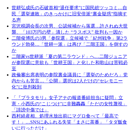
世耕弘成氏の石破首相“退任要求”に国民総ツッコミ…自
民「選挙連敗」のきっかけに旧安倍派“裏金疑惑”指摘す
る声
宮沢税調会長の次男、公認候補から落選…許されぬ大世
襲、「103万円の壁」潰した “ラスボス” 批判も一因か
二階俊博氏の3男「参院選」立候補で「紀州戦争」第2ラ
ウンド勃発…「世耕一派」は再び「二階王国」を倒すの
か
二階家vs世耕派「夏の第二ラウンド」へ…二階ジュニア
が参院選に意欲も「世耕王国」と化した和歌山は苦戦必
至
政倫審出席表明の参院裏金議員に「選挙のためだろ」党
内からも苦言…「公開」選択は2人だけの“セレモニー
化”に批判殺到
「『ブラタモリ』女子アナの報道番組担当に疑問」立
憲・小西氏の“こじつけ”に非難轟轟「ただの女性蔑視」
「誹謗中傷では」
西村経産相、処理水放出前にマグロ食べて「最高で
す！」…SNSにあふれる失笑「まさに茶番」「タダ飯食
いに行っただけ」