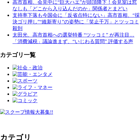
高市首相、会見中に“巨大ハエ”が頭頂降下！会見室は窓
なしも「どこから入り込んだのか」関係者とまどい
支持率下落も今国会に「反省点特にない」高市首相、“採
決ゴリ押し”“維新寄り”の姿勢に「笑止千万」とツッコミ
殺到
太田光、高市首相への選挙特番 “ツッコミ” が再注目…
「消費減税」議論進まず、“いじわる質問” 評価する声
カテゴリ一覧
カテゴリ