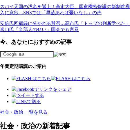
スパイ天国の汚名を返上！高市大臣、国家機密保護の新制度導
入に意欲…SNSでは「早苗あれば憂いなし」の声
安倍氏回顧録に分かれる賛否…高市氏「トップの判断学べた」
米山氏「全部人のせい」国会でも言及
今、あなたにおすすめの記事
年間定期購読のご案内
社会・政治 一覧を見る
社会・政治の新着記事