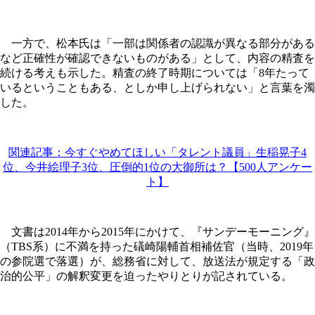
一方で、松本氏は「一部は関係者の認識が異なる部分がある
など正確性が確認できないものがある」として、内容の精査を
続ける考えも示した。精査の終了時期については「8年たって
いるということもある、としか申し上げられない」と言葉を濁
した。
関連記事：今すぐやめてほしい「タレント議員」生稲晃子4
位、今井絵理子3位、圧倒的1位の大御所は？【500人アンケー
ト】
文書は2014年から2015年にかけて、『サンデーモーニング』
（TBS系）に不満を持った礒崎陽輔首相補佐官（当時、2019年
の参院選で落選）が、総務省に対して、放送法が規定する「政
治的公平」の解釈変更を迫ったやりとりが記されている。