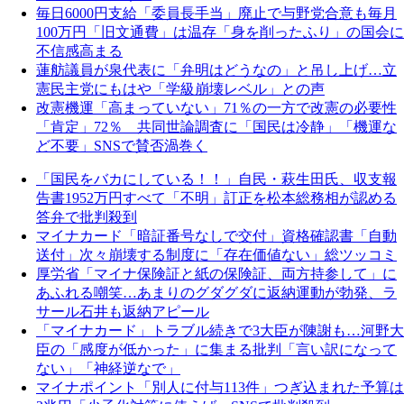
毎日6000円支給「委員長手当」廃止で与野党合意も毎月
100万円「旧文通費」は温存「身を削ったふり」の国会に
不信感高まる
蓮舫議員が泉代表に「弁明はどうなの」と吊し上げ…立
憲民主党にもはや「学級崩壊レベル」との声
改憲機運「高まっていない」71％の一方で改憲の必要性
「肯定」72％ 共同世論調査に「国民は冷静」「機運な
ど不要」SNSで賛否渦巻く
「国民をバカにしている！！」自民・萩生田氏、収支報
告書1952万円すべて「不明」訂正を松本総務相が認める
答弁で批判殺到
マイナカード「暗証番号なしで交付」資格確認書「自動
送付」次々崩壊する制度に「存在価値ない」総ツッコミ
厚労省「マイナ保険証と紙の保険証、両方持参して」に
あふれる嘲笑…あまりのグダグダに返納運動が勃発、ラ
サール石井も返納アピール
「マイナカード」トラブル続きで3大臣が陳謝も…河野大
臣の「感度が低かった」に集まる批判「言い訳になって
ない」「神経逆なで」
マイナポイント「別人に付与113件」つぎ込まれた予算は