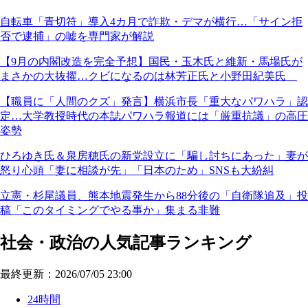
自転車「青切符」導入4カ月で詐欺・デマが横行…「サイン拒
否で逮捕」の嘘を専門家が解説
【9月の内閣改造を完全予想】国民・玉木氏と維新・馬場氏が
まさかの大抜擢…クビになるのは林芳正氏と小野田紀美氏
【職員に「人間のクズ」発言】横浜市長「重大なパワハラ」認
定…大学教授時代の本誌パワハラ報道には「厳重抗議」の高圧
姿勢
ひろゆき氏＆泉房穂氏の新党設立に「騙し討ちにあった」妻が
怒り心頭「妻に相談が先」「日本のため」SNSも大紛糾
立憲・杉尾議員、熊本地震発生から88分後の「自衛隊追及」投
稿「このタイミングでやる事か」集まる非難
社会・政治の人気記事ランキング
最終更新：2026/07/05 23:00
24時間