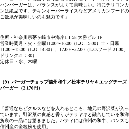
ハンバーガーは、バランスがよくて美味しい。特にチリコンカ
ンは絶品です。チキンオーバーライスなどアメリカンフードの
ご飯系が美味しいのも魅力です」
住所・神奈川県茅ヶ崎市中海岸1-1-58 大勝ビル 1F
営業時間月・火・金曜11:00〜16:00（L.O. 15:00）土・日曜
11:00〜15:00（L.O. 14:30）、17:00〜22:00（L.O.フード 21:00、
ドリンク21：30）
定休日・水、木曜
（9）バーガーチョップ信州和牛／松本テリヤキエッグチーズ
バーガー（2,170円）
「普通ならピクルスなどを入れるところ、地元の野沢菜が入っ
ています。野沢菜の食感と香りがテリヤキと融合している和洋
折衷の一品には驚きました。パティには信州の和牛、バンズも
信州産の全粒粉を使用」