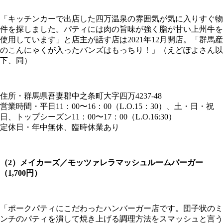
「キッチンカーで出店した四万温泉の雰囲気が気に入りすぐ物
件を探しました。パティには肉の旨味が強く脂が甘い上州牛を
使用しています」と店主が話す店は2021年12月開店。「群馬産
のこんにゃくが入ったバンズはもっちり！」（えどぽよさん以
下、同）
住所・群馬県吾妻郡中之条町大字四万4237-48
営業時間・平日11：00〜16：00（L.O.15：30）、土・日・祝
日、トップシーズン11：00〜17：00（L.O.16:30）
定休日・年中無休、臨時休業あり
（2）メイカーズ／モッツァレラマッシュルームバーガー
（1,700円）
「ポークパティにこだわったハンバーガー店です。団子状のミ
ンチのパティを潰して焼き上げる調理方法をスマッシュと言う