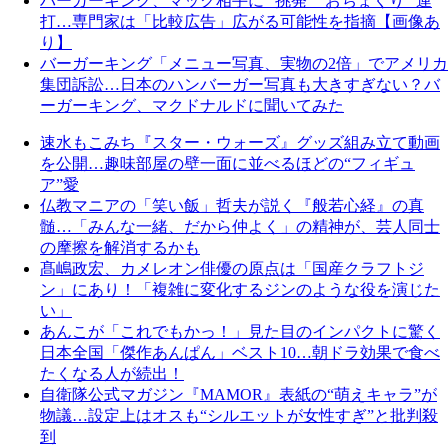
バーガーキング、マック相手に “挑発” “おちょくり” 連
打…専門家は「比較広告」広がる可能性を指摘【画像あ
り】
バーガーキング「メニュー写真、実物の2倍」でアメリカ
集団訴訟…日本のハンバーガー写真も大きすぎない？バ
ーガーキング、マクドナルドに聞いてみた
速水もこみち『スター・ウォーズ』グッズ組み立て動画
を公開…趣味部屋の壁一面に並べるほどの“フィギュ
ア”愛
仏教マニアの「笑い飯」哲夫が説く『般若心経』の真
髄…「みんな一緒、だから仲よく」の精神が、芸人同士
の摩擦を解消するかも
髙嶋政宏、カメレオン俳優の原点は「国産クラフトジ
ン」にあり！「複雑に変化するジンのような役を演じた
い」
あんこが「これでもかっ！」見た目のインパクトに驚く
日本全国「傑作あんぱん」ベスト10…朝ドラ効果で食べ
たくなる人が続出！
自衛隊公式マガジン『MAMOR』表紙の“萌えキャラ”が
物議…設定上はオスも“シルエットが女性すぎ”と批判殺
到