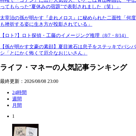
特権で『コナン』に出た人気芸人、いとこは青山剛昌氏「手伝
ってもらった“夏休みの宿題”で表彰されました（笑）」
太宰治の孫が明かす『走れメロス』に秘められた二面性「何度
も挫折する姿に生き方が投影されている」
【ロト7】ロト探偵・工藤のイメージング推理（8/7・8/14）
【孫が明かす文豪の素顔】夏目漱石は息子をステッキでバシバ
シ「とにかく怖くて厄介なおじいさん」
ライフ・マネーの人気記事ランキング
最終更新：2026/08/08 23:00
24時間
週間
月間
1