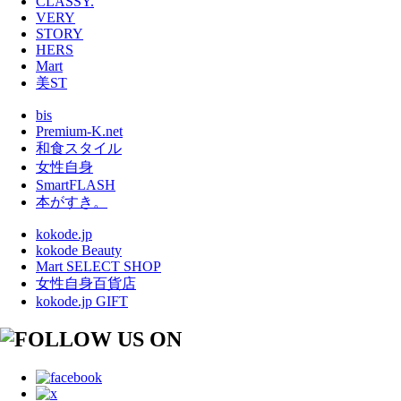
CLASSY.
VERY
STORY
HERS
Mart
美ST
bis
Premium-K.net
和食スタイル
女性自身
SmartFLASH
本がすき。
kokode.jp
kokode Beauty
Mart SELECT SHOP
女性自身百貨店
kokode.jp GIFT