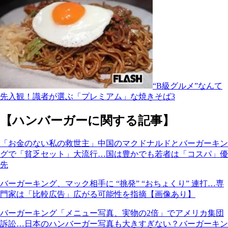
“B級グルメ”なんて
先入観！識者が選ぶ「プレミアム」な焼きそば3
【ハンバーガーに関する記事】
「お金のない私の救世主」中国のマクドナルドとバーガーキン
グで「貧乏セット」大流行…国は豊かでも若者は「コスパ」優
先
バーガーキング、マック相手に “挑発” “おちょくり” 連打…専
門家は「比較広告」広がる可能性を指摘【画像あり】
バーガーキング「メニュー写真、実物の2倍」でアメリカ集団
訴訟…日本のハンバーガー写真も大きすぎない？バーガーキン