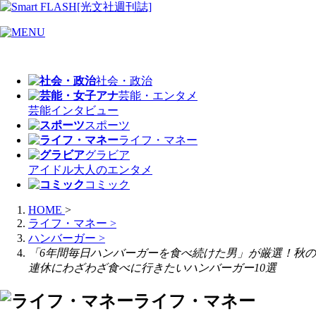
社会・政治
芸能・エンタメ
芸能
インタビュー
スポーツ
ライフ・マネー
グラビア
アイドル
大人のエンタメ
コミック
HOME
>
ライフ・マネー
>
ハンバーガー
>
「6年間毎日ハンバーガーを食べ続けた男」が厳選！秋の
連休にわざわざ食べに行きたいハンバーガー10選
ライフ・マネー