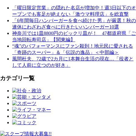
「曜日限定営業」の隠れた名店が増加中！週3日以下のオ
ープンでも客足が絶えない「激ウマ料理店」を総直撃
「6年間毎日ハンバーガーを食べ続けた男」が厳選！秋の
連休にわざわざ食べに行きたいハンバーガー10選
神奈川では1皿8800円のビックリ皿が！ 47都道府県「ご
当地回転寿司店」【関東編】
“魂”のパフォーマンスにファン殺到！地元民に愛される
「奇跡のスーパー」＆「伝説の逸品」＜中部編＞
風間杜夫、72歳で2カ月に1本舞台生活の現在…「役者と
して人前に立つのが好き」
カテゴリ一覧