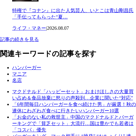
特権で『コナン』に出た人気芸人、いとこは青山剛昌氏
「手伝ってもらった“夏…
ライフ・マネー
|
2026.08.07
記事の続きを見る
関連キーワードの記事を探す
ハンバーガー
マニア
名店
マクドナルド「ハッピーセット」おまけほしさの大量買
い占め＆食品放棄に怒りの声殺到…企業に聞いた“対応”
「6年間毎日ハンバーガーを食べ続けた男」が厳選！秋の
連休にわざわざ食べに行きたいハンバーガー10選
「お金のない私の救世主」中国のマクドナルドとバーガ
ーキングで「貧乏セット」大流行…国は豊かでも若者は
「コスパ」優先